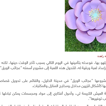
 زاهدة
لهو بها، فوعدته بتأمينها في اليوم التالي بسبب تأخر الوقت حينها، لكنه
عداد لعبة ورقية له، لتتحول هذه اللعبة إلى مشروع أسمته "عجائب الورق"
روعها "عجائب الورق" في مدينة الخليل، والقائم على تحويل قصاص
 كأشكال لتزيين مداخل ومخارج المنازل والمكتبات.
 العيش الكريمة لي، وأحول أفكاري إلى مواد ومجسمات يمكن تبادلها كه
ب توفيرها".