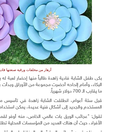
أزهار من مخلفات ورقية صنعتها فادية
بكى طفل الشابة فادية زاهدة طالباً منها إحضار لعبة له ي
البكاء، وأمام إلحاحه أحضرت مجموعة من الأوراق وبدأت بإ
ما يقارب الـ 700 دولار شهرياً.
قبل ستة أعوام، انطلقت الشابة زاهدة في تأسيس مش
المستخدم والجديد إلى أشكال فنية عديدة، يمكن استخدامها
تقول: "عجائب الورق بات عالمي الخاص، منه أوفر لقمة
الأفراد، حيث أن هناك العديد من المؤسسات المحلية تطل