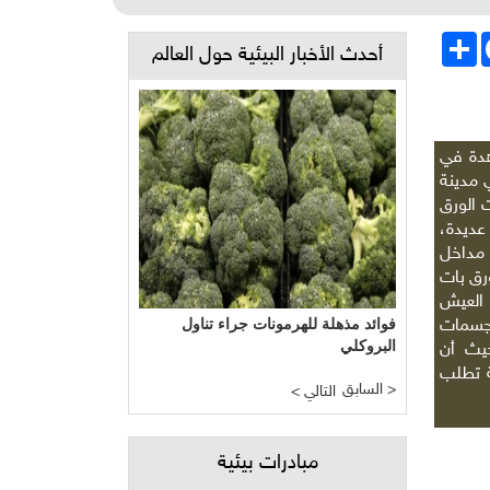
Face
انشر
أحدث الأخبار البيئية حول العالم
هدة في
 مدينة
 الورق
عديدة،
مداخل
رق بات
العيش
مجسمات
فوائد مذهلة للهرمونات جراء تناول
البروكلي
حيث أن
ة تطلب
السابق >
< التالي
مبادرات بيئية