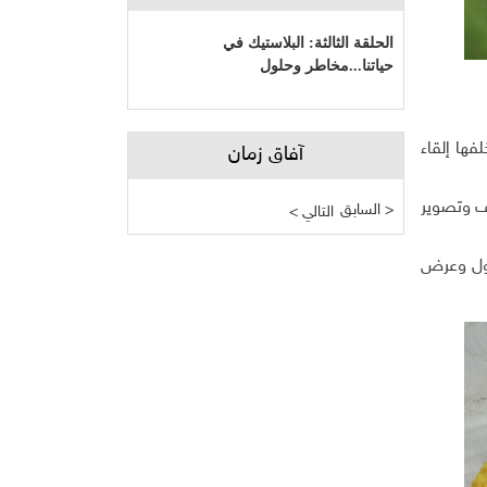
الحلقة الثالثة: البلاستيك في
حياتنا...مخاطر وحلول
فها إلقاء
آفاق زمان
يف وتصوير
السابق >
< التالي
صول وعرض