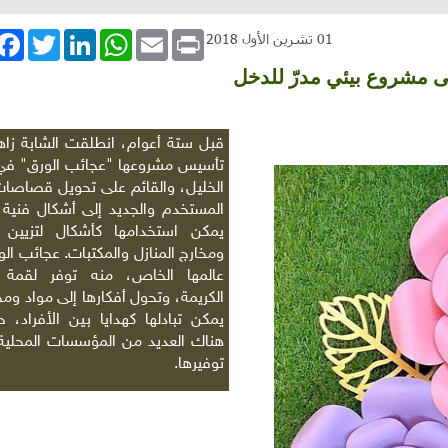
book
Twitter
LinkedIn
WhatsApp
Email
Print
01 تشرين الأول 2018
لى مشروع بيئي مدرّ للدخل
قبل ستة أعوام، انطلقت الشابة زا
تأسيس مشروعها "عجائب الورق" في
الخليل، والقائم على تحويل قصاصات
المستخدم والجديد إلى أشكال فنية 
يمكن استخدامها كأشكال لتزيين 
ومخارج المنازل والمكتبات. عجائب الو
عالمها الخاص، منه توفر لقمة 
الكريمة، وتحول أفكارها إلى مواد و
يمكن تبادلها كهدايا بين الأفراد، 
هناك العديد من المؤسسات المحلي
توفيرها.