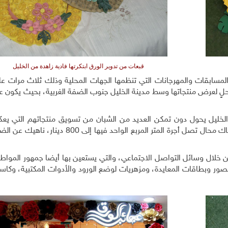
قبعات من تدوير الورق ابتكرتها فادية زاهدة من الخليل
سابقات والمهرجانات التي تنظمها الجهات المحلية وذلك ثلاث مرات على
ٍ لعرض منتجاتها وسط مدينة الخليل جنوب الضفة الغربية، بحيث يكون عنوان
ينة الخليل يحول دون تمكن العديد من الشبان من تسويق منتجاتهم التي يع
تصنيعها يدويا وعرضها في محل خاص، مشيرة إلى أن هناك محال تصل أجرة المتر المربع الواحد ف
من خلال وسائل التواصل الاجتماعي، والتي يستعين بها أيضا جمهور المواط
الصور وبطاقات المعايدة، ومزهريات لوضع الورود والأدوات المكتبية، وكا