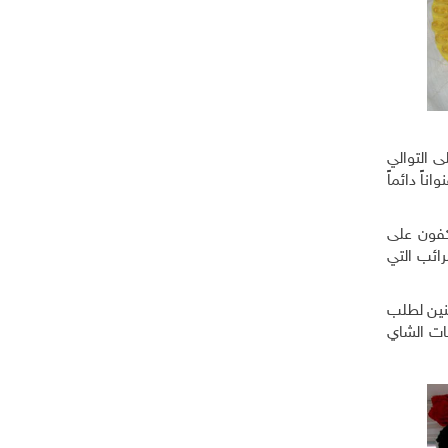
 التوالي
اً دائماً
كفون على
يها إلى 800 دينار، ناهيك عن الضرائب التي
نين لطلب
سات الشاي