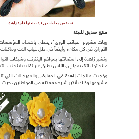
تحفة من مخلفات ورقية صنعتها فادية زاهدة
منتج صديق للبيئة
وبات مشروع "عجائب الورق"، يحظى باهتمام المؤسسات الاق
الأوراق في كل مكان، وأيضاً في ظل غياب آلات وماكنات ق
وتشير زاهدة إلى استعانتها بمواقع الإنترنت وشبكات الت
منتجاتها، لتقديمها إلى الناس بطرق غير تقليدية تجذب انتب
ووَجدت منتجات زاهدة في المعارض والمهرجانات التي 
مشروعها وذلك لأكبر شريحة ممكنة من المواطنين، حيث شاركت بـ 40 معرضاً حتى الآن لتسويق منتجها 