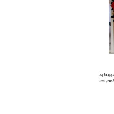
ويرها بما
غهم فيما