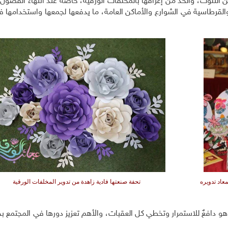
 التلوث، والحد من إغراقها بالمخلفات الورقية، خاصة عند انتهاء الفصول 
لقرطاسية في الشوارع والأماكن العامة، ما يدفعها لجمعها واستخدامها 
عاد تدويره
تحفة صنعتها فادية زاهدة من تدوير المخلفات الورقية
هو دافعٌ للاستمرار وتخطي كل العقبات، والأهم تعزيز دورها في المجتمع 