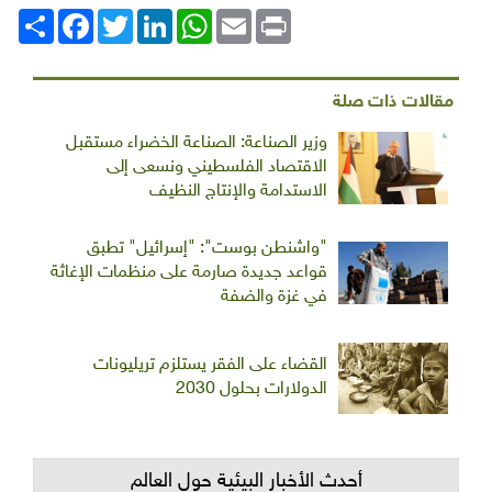
Print
Email
WhatsApp
LinkedIn
Twitter
انشر
Facebook
مقالات ذات صلة
وزير الصناعة: الصناعة الخضراء مستقبل
الاقتصاد الفلسطيني ونسعى إلى
الاستدامة والإنتاج النظيف
"واشنطن بوست": "إسرائيل" تطبق
قواعد جديدة صارمة على منظمات الإغاثة
في غزة والضفة
القضاء على الفقر يستلزم تريليونات
الدولارات بحلول 2030
أحدث الأخبار البيئية حول العالم