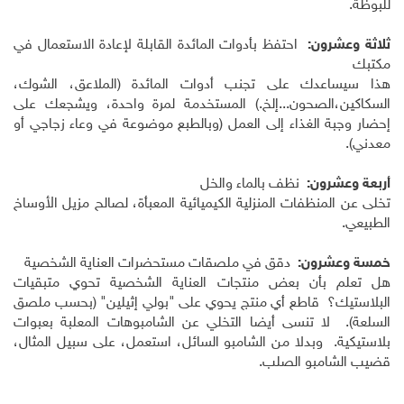
للبوظة.
ثلاثة وعشرون:
احتفظ بأدوات المائدة القابلة لإعادة الاستعمال في
مكتبك
هذا سيساعدك على تجنب أدوات المائدة (الملاعق، الشوك،
السكاكين،الصحون...إلخ.) المستخدمة لمرة واحدة، ويشجعك على
إحضار وجبة الغذاء إلى العمل (وبالطبع موضوعة في وعاء زجاجي أو
معدني).
أربعة وعشرون:
نظف بالماء والخل
تخلى عن المنظفات المنزلية الكيميائية المعبأة، لصالح مزيل الأوساخ
الطبيعي.
خمسة وعشرون:
دقق في ملصقات مستحضرات العناية الشخصية
هل تعلم بأن بعض منتجات العناية الشخصية تحوي متبقيات
البلاستيك؟ قاطع أي منتج يحوي على "بولي إثيلين" (بحسب ملصق
السلعة). لا تنسى أيضا التخلي عن الشامبوهات المعلبة بعبوات
بلاستيكية. و
بدلا من الشامبو السائل،
استعمل، على سبيل المثال،
قضيب الشامبو الصلب.