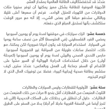
عندئذ قد تنخفضتكاليف الطاقة العالمية بمقدار العشر.
الأجهزة الموفرة للطاقة بشكل مميز يمكنها أن توفر سنويا مئات
الدولارات من الكهرباء للمنزل الواحد. فرغم أن سعرها أعلى قليلا
وبالتالي ستدفع مبلغا أكبر بعض الشيء، إلا أنه مع مرور الوقت
ستكتشف بأنها تستحق المبلغ الذي دفعته.
خمسة عشر:
اترك سيارتك في موقفها لمدة يوم أو يومين أسبوعيا
يمضي الفرد الفلسطيني (في المتوسط) أكثر من نصف ساعة يوميا
في السيارة. استخدام السيارة قد يكون أحيانا ضروريا؛ لكن يمكننا، مع
ذلك، اختصار ساعات طويلة من السياقة غير الضرورية أسبوعيا.
مارس التحدي الصحي والبيئي لمدة يوم أو يومين أسبوعيا (كمرحلة
أولى) من خلال استخدامك الدراجة الهوائية أو السير مشيا على
الأقدام أو السفر جماعة إلى العمل وبالعكس؛ عندئذ سترى كيف
ستشعر بطاقة صحية إيجابية كبيرة، فضلا عن توفيرك المال الذي لا
لزوم لتبذيره.
ستة عشر:
الأولوية للقطارات وليس السيارات والطائرات
التلوث المنبعث من القطارات أقل بنحو 8 مرات من ذلك المنبعث من
الطائرات. حاول أن تنطلق في رحلاتك على السكك الحديدية (التي قد
تنجز أيضا في الضفة الغربية عاجلا أم آجلا) بدلا من السفر على الطرق