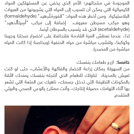
الموجودة في منتجاتهم؛ الأمر الذي يخفي عن المستهلكين المواد
الكيميائية التي يمكن أن تتسرب إلى المياه التي يشربونها من العبوات
البلاستيكية. ومن أخطر هذه المواد: "الفورمَلْدِهيد" (
formaldehyde
)
وهو مركب مسرطن معروف. إضافة إلى مركب "أَسِيتأَلْدهيد"
(
acetaldehyde
) الذي قد يتسبب بالسرطان أيضا.
لذا، عندما نعطش المرة القادمة فلنحافظ على اخضرار صحتنا وجيبنا
وكوكبنا، ولنشرب مباشرة من مياه الحنفية (وبخاصة إذا كانت المياه
مباشرة من المصدر).
خامسا:
ازرع طعامك بنفسك
من السهولة بمكان زراعة الخضار والفاكهة والأعشاب، حتى لو كنت
تعيش بالمدينة. تناولك للطعام الذي أنتجته بنفسك يمنحك الثقة
بالمكونات النظيفة التي تدخل جسمك، ناهيك عن المتعة التي تشعر
بها أثناء التهامك حصيلة إنتاجك، وأنت ممتلئ بالوعي الصحي والبيئي
المتقدم.