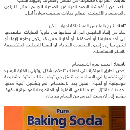
سابعا:
اشتر ثيابا مصنوعة من القطن والصوف وخيوط القنب
ابتعد عن الأقمشة الاصطناعية غير الصحية للجسم، مثل النايلون
والبوليستر والأكريليك، لصالح خيارات تستنزف موارداً أقل.
ثامنا:
تبرع بالملابس المستهلكة لجهات الخير
بدلا من إلقاء الملابس التي لا نحتاجها في حاوية النفايات، فلنقدمها
إلى أحد معارفنا أو أصدقاءنا أو أقاربنا ممن قد يكون بحاجة إليها؛ أو
لنتبرع بها إلى إحدى الجمعيات الخيرية، أو لنبعها للمحلات المتخصصة
بالسلع المستعملة.
تاسعا:
اختصر فترة الاستحمام
إحدى الطرق المبتكرة التي تجعلك تتحكم بشكل روتيني بالفترة الزمنية
التي تقضيها في الاستحمام، تتمثل في توقيت تلك الفترة بمقطوعة
موسيقية أو أغنية. فقبل بدء الاستحمام، قم بتشغيل أغنية مدتها
نحو 5-7 دقائق. حينما تنتهي الأغنية أو المقطوعة الموسيقية، فهذا
مؤشر إلى أن وقت الخروج من الحمام قد حان.