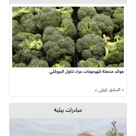
نجاح مبشر وواعد لتجربة الأراضي الرطبة المصطنعة في معالجة
المياه
السابق >
< التالي
مبادرات بيئية