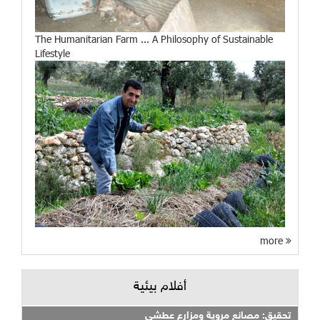
The Humanitarian Farm ... A Philosophy of Sustainable
Lifestyle
more
أفلام بيئية
تحقيق: مصانع مروية ومزارع عطشى