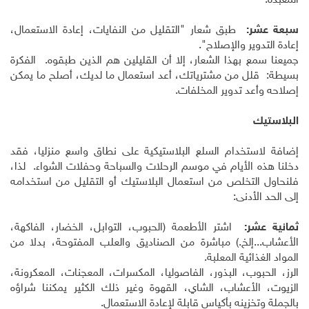
المعبدة.
سبعة عشر:
طبق شعار "التقليل من النفايات، إعادة الاستعمال،
إعادة التدوير والإصلاح".
جميعنا سمع بهذا الشعار، إلا أن القليلين هم الذين طبقوه. الفكرة
بسيطة: قلل من مشترياتك، أعد استعمال ما لديك، أصلح ما يمكن
إصلاحه وأعد تدوير المخلفات.
البلاستيك
إضافة لاستخدام السلع البلاستيكية على نطاق واسع منزليا، فقد
دخلنا هذه الأيام في موسم الرحلات والسباحة وحفلات الشواء. لذا،
فلنحاول التخلص من استعمال البلاستيك أو التقليل من استخدامه
إلى الحد الأدنى:
ثمانية عشر:
اشتر الأطعمة (الحبوب، التوابل، الخضار، الفاكهة،
الأعشاب...إلخ.) مباشرة من الصناديق والعلب المفتوحة، بدلا من
المواد الغذائية المعلبة.
الرز، الحبوب، البذور، الفاصوليا، المكسرات، المعجنات، المعكرونة،
الزيوت، الأعشاب، الشاي، القهوة وغير ذلك الكثير يمكننا شراؤه
بالجملة وتخزينه بأكياس قابلة لإعادة الاستعمال.