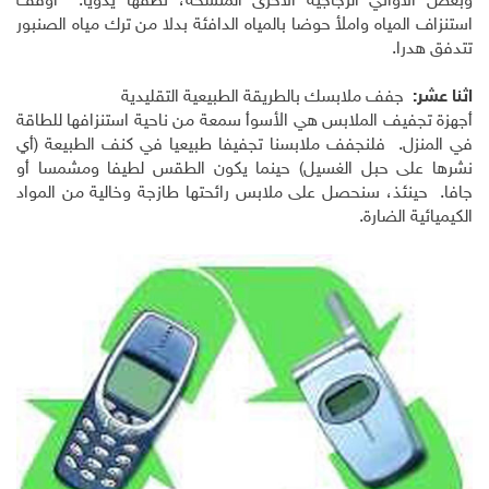
وبعض الأواني الزجاجية الأخرى المتسخة، نظفها يدويا. أوقف
استنزاف المياه واملأ حوضا بالمياه الدافئة بدلا من ترك مياه الصنبور
تتدفق هدرا.
اثنا عشر:
جفف ملابسك بالطريقة الطبيعية التقليدية
أجهزة تجفيف الملابس هي الأسوأ سمعة من ناحية استنزافها للطاقة
في المنزل. فلنجفف ملابسنا تجفيفا طبيعيا في كنف الطبيعة (أي
نشرها على حبل الغسيل) حينما يكون الطقس لطيفا ومشمسا أو
جافا. حينئذ، سنحصل على ملابس رائحتها طازجة وخالية من المواد
الكيميائية الضارة.