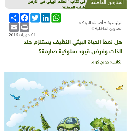
قراءة في كتاب "الظلم البيئي في الأرض
العناوين الداخلية
الفلسطينية المحتلة"
WhatsApp
LinkedIn
Twitter
Facebook
انشر
الرئيسية »
أصدقاء البيئة
»
Email
Print
العناوين الداخلية
»
01 حزيران 2016
هل نمط الحياة البيئي النظيف يستلزم جلد
الذات وفرض قيود سلوكية صارمة؟
الكاتب:
جورج كرزم