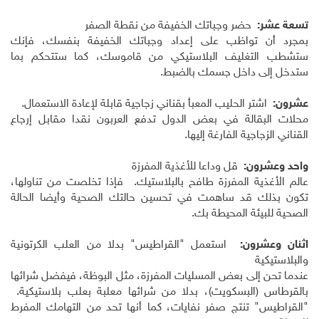
تسعة عشر:
حضر وجباتك الخفيفة من نقطة الصفر
بمجرد أن تواظب على إعداد وجباتك الخفيفة بنفسك، فإنك
ستشطب التغليف البلاستيكي من قاموسك، كما ستتحكم بما
ستدخل إلى داخل جسمك بالضبط.
عشرون:
اشتر الحليب المعبأ بقناني زجاجية قابلة لإعادة الاستعمال.
محلات البقالة في بعض الدول تدفع العربون نقدا مقابل إرجاع
القناني الزجاجية الفارغة إليها.
واحد وعشرون:
قل وداعا للأغذية المفرزة
عالم الأغذية المفرزة طافح بالبلاستيك. فإذا تخلصت من تناولها،
تكون بذلك قد ساهمت في تحسين حالتك الصحية وأيضا الحالة
الصحية للبيئة المحيطة بك.
اثنان وعشرون:
استعمل "القراطيس" بدلا من العلب الكرتونية
والبلاستيكية
عندما تحن إلى بعض المسليات المفرزة، مثل البوظة، فيفضل شرائها
بالقرطاس (البسكويت)، بدلا من شرائها معلبة بعلب بلاستيكية.
"القراطيس" تنتج صفر نفايات، كما أنها تحد من التهامك المفرط