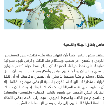
خاص بآفاق البيئة والتنمية
يعتقد بعض الناس خطأً بأن انتهاج حياة بيئية نظيفة على المستويين
الفردي والأسري أمر صعب ويستلزم جلد الذات وفرض قيود سلوكية
صارمة على نمط حياتنا. الحقيقة أن إتباع نمط حياة أخضر متوازن
وصحي يمكن أن يبدأ بتطبيق مبادئ وأفكار بسيطة وعملية. أن نعمل
بشكل مستدام بيئياً وصحيا لا يعني بأن نضحي برفاهيتنا أو أن نتخذ
قرارات متطرفة. البيئة قد تكون بالنسبة للبعض موضوعا قاتما، إلا
أن مقاربتنا في هذه العجالة ليست كذلك البتة؛ إذ يمكننا أن نسلك
الطريق البيئي الأخضر مع شعور بالراحة الذهنية والنفسية والسعادة
والانسجام مع الذات والمحيط الحيوي. فيما يلي نقدم بعض الأفكار
السلسة القابلة للتطبيق، إلى جانب بعض الإحصاءات المثيرة.