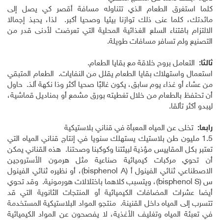
كلما استغرق الطعام الذي تتناوله مسافة أقصر كي يصل إلى
مائدتك، كلما عنى ذلك توازنا بيئيا وصحيا أكبر. لذا، يحبذ إجمالا
الالتزام باقتناء السلع الغذائية المحلية التي تعرضت لأدنى قدر من
التصنيع ولم تسافر مسافات طويلة.
ثالثا:
التعامل بروح خلاقة مع بقايا الطعام.
استعمال واستهلاك بقايا الطعام يقلل من النفايات. الطعام المتبقي
من عشاء أو غذاء يوم سابق، يكون غالبًا صحيا أكثر وذا نكهة ألذ. حاول
أن تحتفظ بالطعام من خلال تغطيته بورق مشمع أو بمناديل قماشية،
ليبدو أكثر تألقا.
رابعا:
تخلى عن المياه المعبأة في قناني بلاستيكية
1.5 مليون طن بلاستيك يستهلك سنويا في إنتاج قناني المياه التي
تعتبر بكل المقاييس مؤذية لبيئتنا وكوكبنا وصحتنا. هذه القناني يمكن
أن تحوي مركبات كيميائية صناعية مثل هرمون الأستروجين
الاصطناعي ثنائي الفينول أ (
bisphenol A
)، أو نظيره ثنائي الفينول
س (
bisphenol S
)، ويتسبب كلاهما باختلالات هورمونية. وقد تحوي
أيضا عشرات المضافات الكيميائية أو المنتجات الثانوية التي قد
تتسرب إلى المياه داخل القنينة. منتجو المواد البلاستيكية المستخدمة
في تعبئة المياه وتغليف الأغذية، لا يفصحون عن المواد الكيميائية