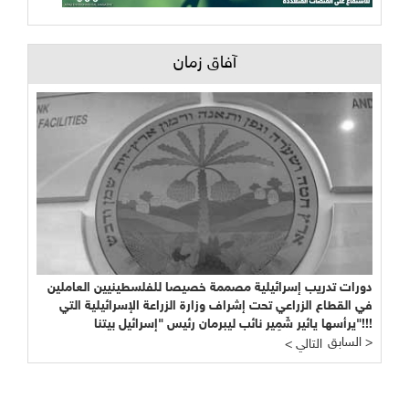
آفاق زمان
دورات تدريب إسرائيلية مصممة خصيصا للفلسطينيين العاملين
في القطاع الزراعي تحت إشراف وزارة الزراعة الإسرائيلية التي
يرأسها يائير شَمِير نائب ليبرمان رئيس "إسرائيل بيتنا"!!!
السابق >
< التالي