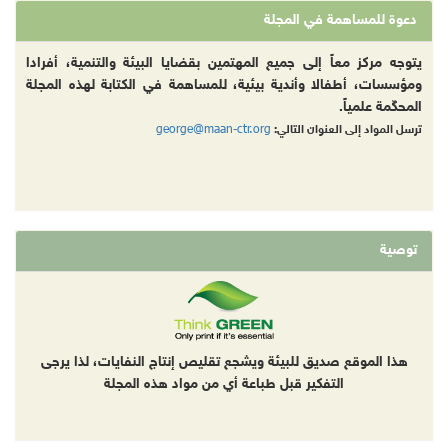
دعوة للمساهمة في المجلة
يتوجه مركز معاً إلى جميع المهتمين بقضايا البيئة والتنمية، أفرادا
ومؤسسات، أطفالا وأندية بيئية، للمساهمة في الكتابة لهذه المجلة
المحكّمة علمياً.
george@maan-ctr.org
ترسل المواد إلى العنوان التالي:
توصية
هذا الموقع صديق للبيئة ويشجع تقليص إنتاج النفايات، لذا يرجى
التفكير قبل طباعة أي من مواد هذه المجلة