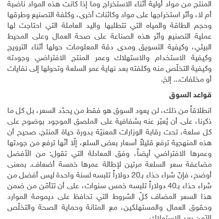
المنتج من مواد أولية أثناء الاستخراج وما إذا كانت هذه المواد ناضبة
أم لا، وأثر استخراجها على مواد وكائنات أخرى، وكلفة التصنيع وطرقها
وحجم الطاقة والمياه التي تتطلبها واليد العاملة التي احتاجت لها
عملية التصنيع وأثر هذه الصناعة على صحة العمال وعلى المحيط
البيئي، وكيفية التسويق ومدى دقة المعلومات حولها أثناء الترويج
وكيفية الاستخدام والاستهلاك وعمر المنتج الافتراضي وجودته
وكيفية التخلّص منه وكلفته بعد نهاية عمر السلعة وتحولها إلى نفايات
أو مخلفات... إلخ
.
قواعد السوق
انطلاقاً من ذلك، لن يعود السوق هو فقط من يحدّد السعر، بل كل ما
ذكرنا، على أن يُعبّر عنه بشفافية على الملصق الموجود بوضوح على
كل سلعة، تحت رقابة الوزارات المعنيّة بدورة حياة المنتج. صحيح أن
هذه المنهجية ترفع قليلاً أسعار بعض السلع، إلّا أنّها ترفع من جودتها
وعمرها الافتراضي أيضاً، وفق المعادلة التي تقول: من الأفضل
مضاعفة سعر السلعة مرتين لإطالة عمرها خمسة أضعاف. بمعنى
أوضح، فإنّ شراء حذاء بـ20 دولاراً تلبسه لسنة واحدة ليس أفضل من
شراء حذاء بـ40 دولاراً تلبسه خمس سنوات، على أن تتأمّن من ضمن
هذا السعر المضاف كلّ الشروط التي تحافظ على ديمومة الموارد
وحقوق العمال والمستهلكين، مع المتانة وحماية الصحة والتخلّص
الآمن بعد الاستهلاك
.