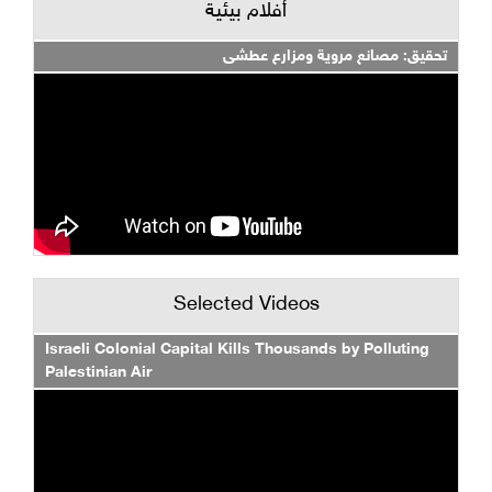
أفلام بيئية
تحقيق: مصانع مروية ومزارع عطشى
Selected Videos
Israeli Colonial Capital Kills Thousands by Polluting
Palestinian Air