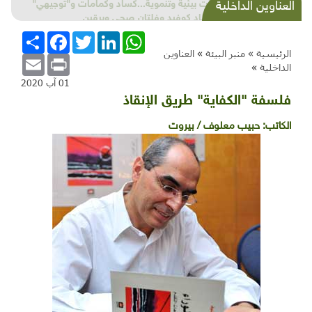
شذرات بيئية وتنموية...كساد وكمامات و"توجيهي"
العناوين الداخلية
واقتصاد كوفيد وفلتان صحي وبرقين
WhatsApp
LinkedIn
Twitter
Facebook
انشر
الرئيسية »
منبر البيئة
»
العناوين
Email
Print
الداخلية
»
01 آب 2020
فلسفة "الكفاية" طريق الإنقاذ
الكاتب:
حبيب معلوف / بيروت