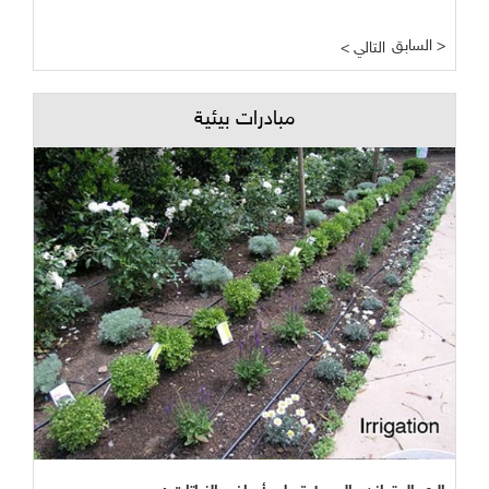
السابق >
< التالي
مبادرات بيئية