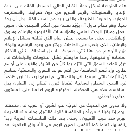
هذه المنهجية تعرقل فعلاً النظام الحالي المسيطر القائم على زيادة
الإنتاج والاستهلاك والربح السريع من دون ضوابط، والمستنزف
للموارد، والملوث للطبيعة، والذي يزيد من نسب الفقر بدل أن يحدّ
منها. وهو نظام حاول أن يؤبّد نفسه حين أحكم السيطرة على سوق
العمل ومراكز البحث العلمي والمؤسسات الأكاديمية والإعلام وسوق
الإعلانات… وعلى ما يسمى الحسّ العام الذي تخلقه وسائل الإعلام
والإعلان، الذي يلعب على الحاجات ويكثر من وعود الرفاهية والرخاء
وزرع الأوهام. من هنا تأتي صعوبة - لا بل استحالة - تبنّي الأفكار
المضادة أو تطبيقها. وهذا ما يفسّر فشل الحكومات والبرلمانات في
خرق قواعد السوق التي التزم بها كلّ من الشرق والغرب على أوسع
نطاق. وإذ تُعتبر المنافسة من أهم قواعد السوق والمتسبّبة بتفاقم
كلّ الأزمات التي نعرفها الآن وتلك التي لم نعرفها بعد، لا نرى خلاصاً
في المدى المنظور لمعالجة قضايا كبرى، تحتاج إلى التعاون بدل
المنافسة. هذه هي المعضلة الحقيقية اليوم لعالمنا على المستوى
الدولي والوطني.
ولا جدوى من الحديث عن التوجّه نحو الشرق أو الغرب في منطقتنا
اليوم إذا بقينا ضمن أطر المنافسة ذاتها. فالشرق وفلسفاته القديمة
انهزم منذ حرب الأفيون، وتبنّى بعد ذلك الفلسفات الغربية وبدأ
ينافسها، تماماً كما تُنافس الصين اليوم في الأسواق العالمية بعد