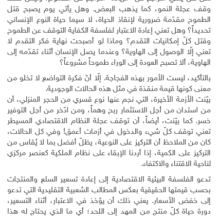
وقف عجلة النمو، كما يذهب البعض. وهل يأتي يوم يصبح قتل
الطموح مقدّمة ضرورية لإنقاذ الحياة، لا سيما حياة النوع الإنساني
تحديداً؟ وهل تعني إعادة الاعتبار لفلسفة الكفاية التوقف عن الطموح
وقتل كلّ إمكانيات التقدم؟ وماذا لو أصبحت نهاية فكر التقدم لا
تعني إلّا الوصول إلى الهاوية؟ وعندما يصل الإنسان أثناء تقدّمه إلى
الهاوية، ألا تصبح العودة إلى الوراء طموحاً مشروعاً؟
بالتأكيد، ليست الأمور بهذه الفجاجة. إلّا أنّ فكرة التواضع لا تخلو من
معنى كونها قيمة منقذة في مثل هذه الحالات الوجودية
.
بيّنت الأزمة الأخيرة، التي نجم عنها نوع قسري من الحجر المنزلي، أن
من استدان من أجل الاستثمار ربح وهماً، ومن ادّخر من أجل التوفير
خسر. كما بيّنت، أيضاً، أن توقف عجلة النظام الاقتصادي المسيطر
تعني توقف كلّ شيء والدخول في أزمات أعمق! وفي كل الحالات،
كان من الملاحظ أن التركيز على النوعية، يظلّ أفضل بما لا يُقاس من
التركيز على الكمية، إذا أردنا الإبقاء على نظام الملكية كعنصر مركزي
لناحية الاقتناء والاكتفاء
.
تدعو الفلسفة البيئية الاقتصادية إلى إعادة تسعير السلع والمنتجات
بحسب قيمتها الحقيقية بعكس المطالب الشعبية التقليدية التي تدعو
إلى خفض الأسعار. يعني ذلك أن يؤخذ في الاعتبار، أثناء التسعير،
دورة حياة كلّ منتج من المهد إلى اللحد؛ أي ما الذي يحتاج له هذا