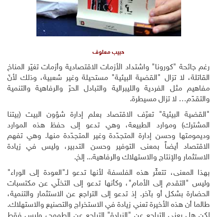
حبيب معلوف
رغم جائحة "كورونا" واشتداد الأزمات الاقتصادية وأزمات تغيّر المناخ
القاتلة، لا تزال "القضية البيئية" مستحيلة وغير شعبية، وذلك لأنّ
مفاهيم مثل الفردية والليبرالية والتبادل الحرّ والرفاهية والتنمية
والتقدّم… لا تزال مسيطرة
.
"القضية البيئية" تعرّف الاقتصاد بعلم إدارة شؤون البيت (بيتنا
المشترك) وموارد الطبيعة، وهي تدعو إلى حفظ هذه الموارد
وديمومتها وحسن إدارة المتجدّدة وغير المتجدّدة منها. وهي تفهم
الاقتصاد أيضاً بمعنى التوفير وحسن التدبير، وليس في زيادة
الاستثمار والإنتاج والاستهلاك والرفاهية... إلخ
.
بهذا المعنى، تتعثّر هذه الفلسفة لأنها تدعو لـ"العودة إلى الوراء"
وليس "التقدم إلى الأمام"، وكأنها تدعو إلى التخلّي عن مكتسبات
الحضارة بشكل أو بآخر. إذ تدعو إلى التراجع عن الاستثمار والتنمية،
طالما أن هذه الأخيرة تعني زيادة في الاستخراج والتصنيع والاستهلاك.
لكن هل يعني التراجع عن "الزيادة" التراجع عن الطموح، وليس فقط