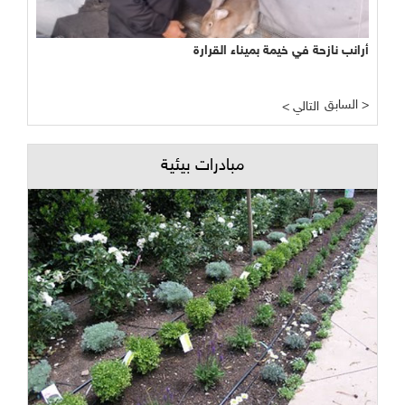
فوائد مذهلة للهرمونات جراء تناول البروكلي
السابق >
< التالي
مبادرات بيئية