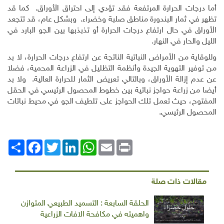
أما درجات الحرارة المرتفعة فقد تؤدي إلى احتراق الأوراق. كما قد
تظهر في ثمار البندورة مناطق صلبة وخضراء. وبشكل عام، قد تتجعد
الأوراق في حال ارتفاع درجات الحرارة أو تذبذبها بين الجو البارد في
الليل والحار في النهار.
وللوقاية من الأمراض النباتية الناتجة عن ارتفاع درجات الحرارة، لا بد
من توفير التهوية الجيدة وأنظمة التظليل في الزراعة المحمية، فضلا
عن عدم إزالة الأوراق، وبالتالي تعريض الثمار للحرارة العالية. ولا بد
أيضا من زراعة حواجز نباتية بين خطوط المحصول الرئيسي في الحقل
المفتوح، حيث تعمل تلك الحواجز على تلطيف الجو في محيط نباتات
المحصول الرئيسي.
Print
Email
WhatsApp
LinkedIn
Twitter
انشر
Facebook
مقالات ذات صلة
الحلقة السابعة : التسميد الطبيعي المتوازن
واهميته في مكافحة الافات الزراعية