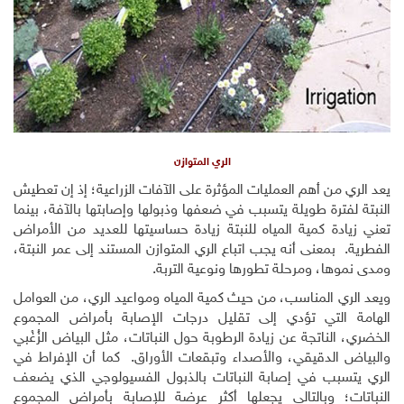
الري المتوازن
يعد الري من أهم العمليات المؤثرة على الآفات الزراعية؛ إذ إن تعطيش
النبتة لفترة طويلة يتسبب في ضعفها وذبولها وإصابتها بالآفة، بينما
تعني زيادة كمية المياه للنبتة زيادة حساسيتها للعديد من الأمراض
الفطرية. بمعنى أنه يجب اتباع الري المتوازن المستند إلى عمر النبتة،
ومدى نموها، ومرحلة تطورها ونوعية التربة.
ويعد الري المناسب، من حيث كمية المياه ومواعيد الري، من العوامل
الهامة التي تؤدي إلى تقليل درجات الإصابة بأمراض المجموع
الخضري، الناتجة عن زيادة الرطوبة حول النباتات، مثل البياض الزُغْبي
والبياض الدقيقي، والأصداء وتبقعات الأوراق. كما أن الإفراط في
الري يتسبب في إصابة النباتات بالذبول الفسيولوجي الذي يضعف
النباتات؛ وبالتالي يجعلها أكثر عرضة للإصابة بأمراض المجموع