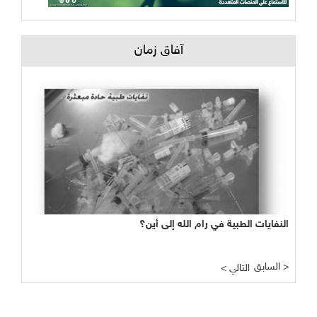
آفاق زمان
النفايات الطبية في رام الله إلى أين؟
الجدران العنصرية...والدوافع الكولونيالية لتدمير الأنظمة البيئية
الفلسطينية
السابق >
< التالي