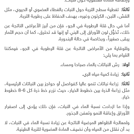
وإضافة المادة العضوية حول النبات.
ثالثا:
تغطية سطح التربة حول النبات بالغطاء العضوي أو الحيوي، مثل
القش، التبن، الكرتون وغيره، بهدف الحفاظ على رطوبة التربة.
أما في حال قلة الرطوبة في الجو، فإن من أبرز الأعراض الناتجة عن
ذلك، تَحَوُّل لون الأوراق إلى البني أو إنها قد تحترق، كما أن حجم الثمار
يبقى صغيراً، وبخاصة في حالة البندورة.
وللوقاية من الأمراض الناتجة عن قلة الرطوبة في الجو، فيمكننا
القيام بما يلي:
أولا
: رش النباتات بالماء صباحا ومساء.
ثانيا:
زيادة كمية مياه الري.
ثالثا:
زراعة نباتات تنمو عاليا كفواصل أو حواجز بين النباتات الرئيسية،
مثل زراعة الذرة بين خطوط الخيار، حيث نزرع خط ذرة كل 6-8 خطوط
خيار.
وإذا ما ازدادت نسبة الماء في النبات، فإن ذلك يؤدي إلى اصفرار
الأوراق وإعاقة النمو وتعفن الجذور.
ولمعالجة الظواهر المرضية الناتجة عن زيادة نسبة الماء في النبات، لا
بد أن نقلل من المياه وأن نضيف المادة العضوية للتربة الطينية.