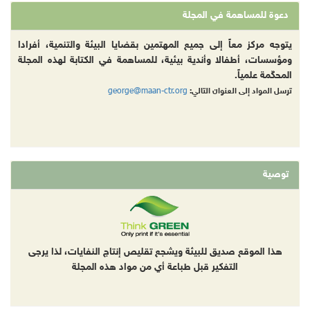
دعوة للمساهمة في المجلة
يتوجه مركز معاً إلى جميع المهتمين بقضايا البيئة والتنمية، أفرادا
ومؤسسات، أطفالا وأندية بيئية، للمساهمة في الكتابة لهذه المجلة
المحكّمة علمياً.
george@maan-ctr.org
ترسل المواد إلى العنوان التالي:
توصية
هذا الموقع صديق للبيئة ويشجع تقليص إنتاج النفايات، لذا يرجى
التفكير قبل طباعة أي من مواد هذه المجلة