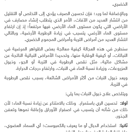
الخضري.
وبالإضافة لما ورد؛ فإن تحسين الصرف يؤدي إلى التخلص أو التقليل
من انتشار العديد من الآفات، الأمر الذي يتطلب إنشاء مصارف في
الأراضي التي يكون مستوى الماء الأرضي فيها مرتفعاً؛ إذ إن ارتفاع
مستوى الماء الأرضي يتسبب في زيادة الرطوبة الأرضية، وبالتالي
انتشار العديد من أمراض التربة وأمراض المجموع الخضري.
سنطرح في هذه العجالة كيفية معالجة بعض الظواهر المرضية في
النباتات، أو كيفية الوقاية منها، وتحديدا الأمراض النباتية الناتجة عن
مشاكل مائية، مثل نقص الرطوبة في التربة أو الجو، وذبول
المزروعات، وزيادة نسبة الماء في النبات، وارتفاع درجات الحرارة.
ويعد ذبول النبات من أكثر الأمراض الشائعة، بسبب نقص الرطوبة
في التربة.
ويتلخص علاج ذبول النبات بما يلي:
أولا:
تحسين الري باستمرار. وذلك بالامتناع عن زيادة نسبة الماء؛ لأن
ذلك من شأنه أن يتسبب في اصفرار الأوراق وإعاقة نموها وتعفن
الجذور.
ثانيا:
استخدام الدبال أو ما يعرف بالكمبوست؛ أي السماد العضوي،