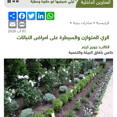
"آفاق" ترثي ضيفيها أبو حلاوة وعطيّة
العناوين الداخلية
WhatsApp
LinkedIn
Twitter
Facebook
انشر
Email
Print
الرئيسية »
مبادرات بيئية
»
01 آب 2020
الري المتوازن والسيطرة على أمراض النباتات
الكاتب:
جورج كرزم
خاص بآفاق البيئة والتنمية