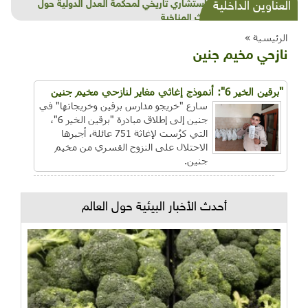
شذرات بيئية وتنموية...بنية تحتية وحلويات قبيحة
العناوين الداخلية
وحاكورة ونوبل وزيتون و"سيباط"
الرئيسية »
نازحي مخيم جنين
"برقين الخير 6": أنموذج إغاثي مغاير لنازحي مخيم جنين
سارع "خريجو مدارس برقين وخريجاتها" في
جنين إلى إطلاق مبادرة "برقين الخير 6"،
التي كرُست لإغاثة 751 عائلة، أجبرها
الاحتلال على النزوح القسري من مخيم
جنين.
أحدث الأخبار البيئية حول العالم