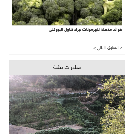
فوائد مذهلة للهرمونات جراء تناول البروكلي
السابق >
< التالي
مبادرات بيئية