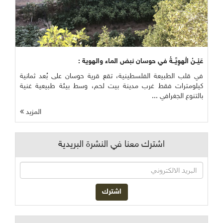
عَيْــنُ الْهوِيَّــةُ في حوسان نبض الماء والهوية :
في قلب الطبيعة الفلسطينية، تقع قرية حوسان على بُعد ثمانية
كيلومترات فقط غرب مدينة بيت لحم، وسط بيئة طبيعية غنية
بالتنوع الجغرافي ...
المزيد
اشترك معنا في النشرة البريدية