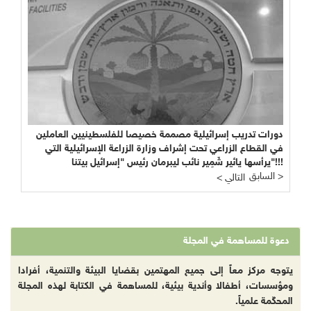
دورات تدريب إسرائيلية مصممة خصيصا للفلسطينيين العاملين
في القطاع الزراعي تحت إشراف وزارة الزراعة الإسرائيلية التي
يرأسها يائير شَمِير نائب ليبرمان رئيس "إسرائيل بيتنا"!!!
السابق >
< التالي
دعوة للمساهمة في المجلة
يتوجه مركز معاً إلى جميع المهتمين بقضايا البيئة والتنمية، أفرادا
ومؤسسات، أطفالا وأندية بيئية، للمساهمة في الكتابة لهذه المجلة
المحكّمة علمياً.