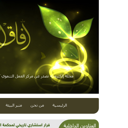
مجلة إلكترونية تصدر عن مركز العمل التنموي / 
الرئيسية
من نحن
منبر البيئة
شذرات بيئية وتنموية...بنية تح
العناوين الداخلية