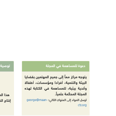
دعوة للمساهمة في المجلة
توصية
يتوجه مركز معاً إلى جميع المهتمين بقضايا
البيئة والتنمية، أفرادا ومؤسسات، أطفالا
وأندية بيئية، للمساهمة في الكتابة لهذه
المجلة المحكّمة علمياً.
هذا ال
george@maan-
ترسل المواد إلى العنوان التالي:
إنتاج ال
ctr.org