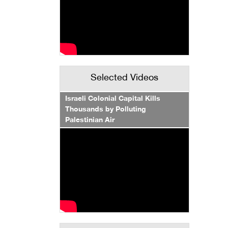
Selected Videos
Israeli Colonial Capital Kills
Thousands by Polluting
Palestinian Air