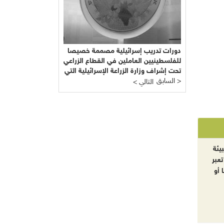
دورات تدريب إسرائيلية مصممة خصيصا
للفلسطينيين العاملين في القطاع الزراعي
تحت إشراف وزارة الزراعة الإسرائيلية التي
السابق >
يرأسها يائير شَمِير نائب ليبرمان رئيس
< التالي
"إسرائيل بيتنا"!!!
يئة
تعبر
 أو