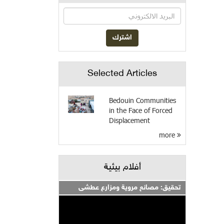
Selected Articles
Bedouin Communities
in the Face of Forced
Displacement
more
أفلام بيئية
تحقيق: مصانع مروية ومزارع عطشى