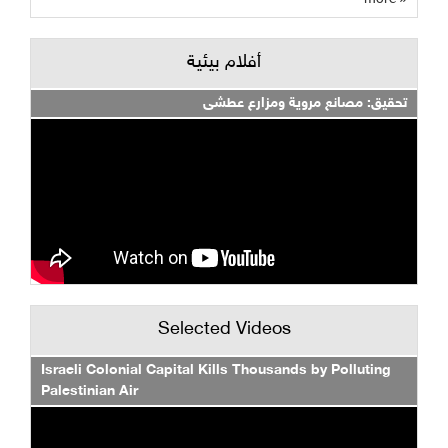
أفلام بيئية
تحقيق: مصانع مروية ومزارع عطشى
Selected Videos
Israeli Colonial Capital Kills Thousands by Polluting
Palestinian Air