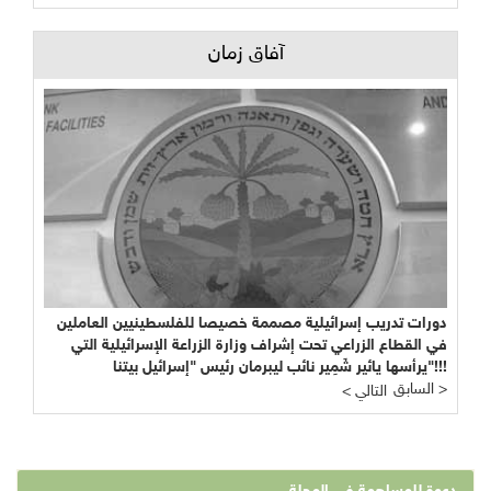
آفاق زمان
دورات تدريب إسرائيلية مصممة خصيصا للفلسطينيين العاملين
في القطاع الزراعي تحت إشراف وزارة الزراعة الإسرائيلية التي
يرأسها يائير شَمِير نائب ليبرمان رئيس "إسرائيل بيتنا"!!!
السابق >
< التالي