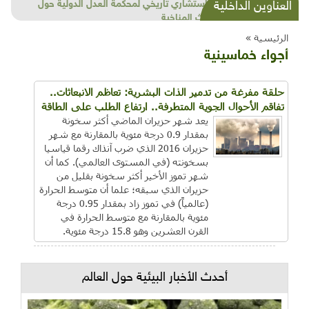
شذرات بيئية وتنموية...بنية تحتية وحلويات قبيحة
العناوين الداخلية
وحاكورة ونوبل وزيتون و"سيباط"
الرئيسية »
أجواء خماسينية
حلقة مفرغة من تدمير الذات البشرية: تعاظم الانبعاثات..
تفاقم الأحوال الجوية المتطرفة.. ارتفاع الطلب على الطاقة
يعد شهر حزيران الماضي أكثر سخونة
بمقدار 0.9 درجة مئوية بالمقارنة مع شهر
حزيران 2016 الذي ضرب آنذاك رقما قياسيا
بسخونته (في المستوى العالمي). كما أن
شهر تموز الأخير أكثر سخونة بقليل من
حزيران الذي سبقه؛ علما أن متوسط الحرارة
(عالمياً) في تموز زاد بمقدار 0.95 درجة
مئوية بالمقارنة مع متوسط الحرارة في
القرن العشرين وهو 15.8 درجة مئوية.
أحدث الأخبار البيئية حول العالم