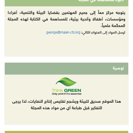
دعوة للمساهمة في المجلة
يتوجه مركز معاً إلى جميع المهتمين بقضايا البيئة والتنمية، أفرادا
ومؤسسات، أطفالا وأندية بيئية، للمساهمة في الكتابة لهذه المجلة
المحكّمة علمياً.
george@maan-ctr.org
ترسل المواد إلى العنوان التالي:
توصية
هذا الموقع صديق للبيئة ويشجع تقليص إنتاج النفايات، لذا يرجى
التفكير قبل طباعة أي من مواد هذه المجلة