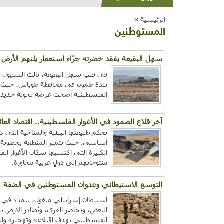
الرئيسية »
المستوطنين
سهل البقيعة يفقد خضرته جرّاء استعمار يلتهم الأرض و
بلدة طمون في محافظة طوباس، حيث تفتر
الفلسطينية أضحت عرضة لجولة جديدة 
آخر قلاع الصمود في الأغوار الفلسطينية.. اقتصاد العا
بحكم طبيعتها البيئية والمناخية التي ذك
أساسي. حيث تتميز المنطقة بخصوبة تربت
الكبيرة التي اكتسبها سكان الأغوار الف
منتوجاتهم إلى دولٍ عربية مجاورة.
التوسع الاستيطاني وعدوان المستوطنين في الضفة الغرب
استيطان إسرائيلي متغول، يتمدد في كل
البعض، ويحاصر القرى، ويُصادر الأرض ب
الفلسطيني بهدف اقتلاعه وتهجيره والس