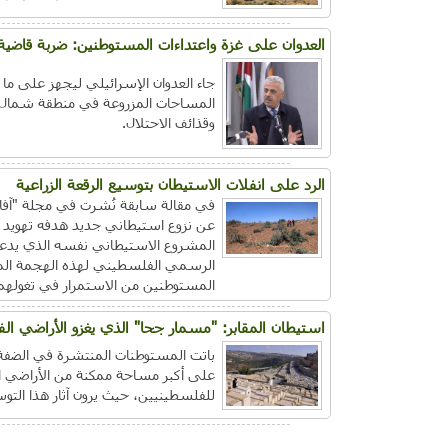
العدوان على غزة واعتداءات المستوطنين: ضربة قاضية
جاء العدوان الإسرائيلي ليجهز على ما 
المساحات المزروعة في منطقة شمال الق
وقذائف الاحتلال.
الرد على انفلات الاستيطان بتوسيع الرقعة الزراعية
في مقالة سابقة نُشرت في مجلة "آفاق ال
عن نزوع استيطاني جديد هدفه تهويد أ
المشروع الاستيطاني نفسه الذي يدعم
الرسمي الفلسطيني لهذه الهجمة المس
المستوطنين من الاستمرار في تغولهم
استيطان المقابر: "مسمار جحا" الذي يغزو الأراضي ال
باتت المستوطنات المنتشرة في الضفة ا
على أكبر مساحة ممكنة من الأراضي الف
للفلسطينيين، حيث يرون آثار هذا التو