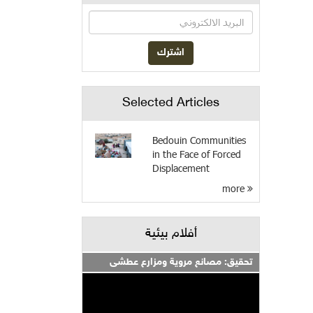
Selected Articles
Bedouin Communities
in the Face of Forced
Displacement
more
أفلام بيئية
تحقيق: مصانع مروية ومزارع عطشى