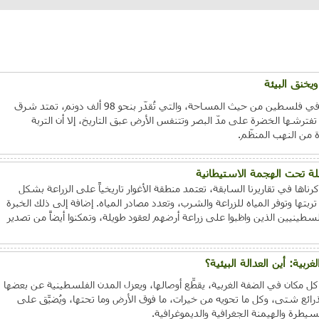
يخنق البيئة
في قلب سهل البقيعة، ثالث السهول في فلسطين من حيث المساحة، والتي تُقدّر بنحو 98 ألف دونم، تمتد شرق
شها الخضرة على مدّ البصر وتتنفس الأرض عبق التاريخ، إلا أن التربة
من النهب المنظّم.
ئلة تحت الهجمة الاستيطانية
رناها في تقاريرنا السابقة، تعتمد منطقة الأغوار تاريخياً على الزراعة بشكل
ها وتوفر المياه للزراعة والشرب، وتعدد مصادر المياه. إضافة إلى ذلك الخبرة
لسطينيين الذين واظبوا على زراعة أرضهم لعقود طويلة، وتمكنوا أيضاً من تصدير
ية: أين العدالة البيئية؟
 مكان في الضفة الغربية، يقطِّع أوصالها، ويعزل المدن الفلسطينية عن بعضها
ذرائع شتى، وكل ما تحويه من خيرات، ما فوق الأرض وما تحتها، ويُضيِّق على
يطرة والهيمنة الجغرافية والديموغرافية.