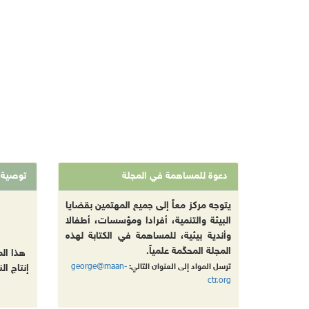
دعوة للمساهمة في المجلة
توصية
يتوجه مركز معاً إلى جميع المهتمين بقضايا
البيئة والتنمية، أفرادا ومؤسسات، أطفالا
وأندية بيئية، للمساهمة في الكتابة لهذه
المجلة المحكّمة علمياً.
هذا ال
george@maan-
ترسل المواد إلى العنوان التالي:
إنتاج ال
ctr.org