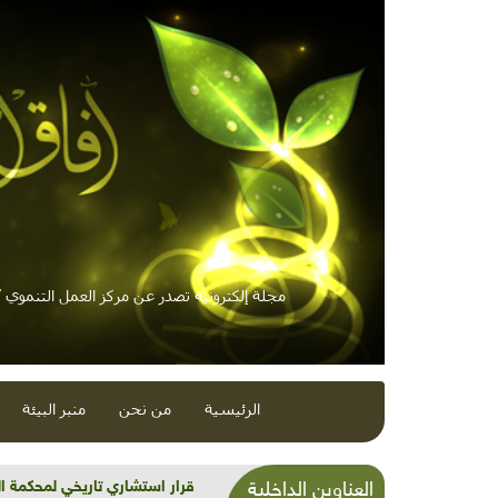
مجلة إلكترونية تصدر عن مركز العمل التنموي / 
الرئيسية
من نحن
منبر البيئة
شذرات بيئية وتنموية...بنية تح
العناوين الداخلية