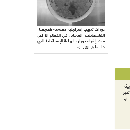
دورات تدريب إسرائيلية مصممة خصيصا
للفلسطينيين العاملين في القطاع الزراعي
تحت إشراف وزارة الزراعة الإسرائيلية التي
السابق >
يرأسها يائير شَمِير نائب ليبرمان رئيس
< التالي
"إسرائيل بيتنا"!!!
يئة
تعبر
 أو