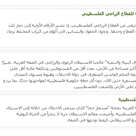
 للقطاع الزراعي الفلسطيني
تبقى من القطاع الزراعي الفلسطيني، إذ تشير الأرقام الأولية إلى دمار ثلث
طاع وحدها، وتحول الحقول والبساتين الى أكوام من التراب المختلط برماد
بيئة والتنمية" عالجنا الاستيطان الرعوي والزراعي في الضفة الغربية، تعبيرًا
كبر مساحة من الأرض، بعدد أقل من المستوطنين وبتكلفة مالية أقل على
ه الحكم الفاشي المتطرف في دولة الاحتلال، وهبوط مستوى التصدي
تمرة حتى الآن، دون أي خطة حكومية فلسطينية لمواجهتها جديًا، بما يردع
 على الأرض والشعب الفلسطينيين.
فلسطينية
لغربية بمثابة "مسمار جحا" الذي يسعى الاحتلال من خلاله إلى الاستيلاء
لسطينية. وأصبحت معالم الاستيطان جزءا لا يتجزأ من الحياة اليومية
سع الاستيطاني كيفما توجهوا في الضفة.