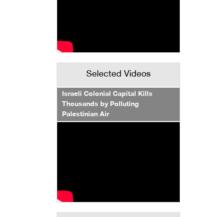
Selected Videos
Israeli Colonial Capital Kills
Thousands by Polluting
Palestinian Air