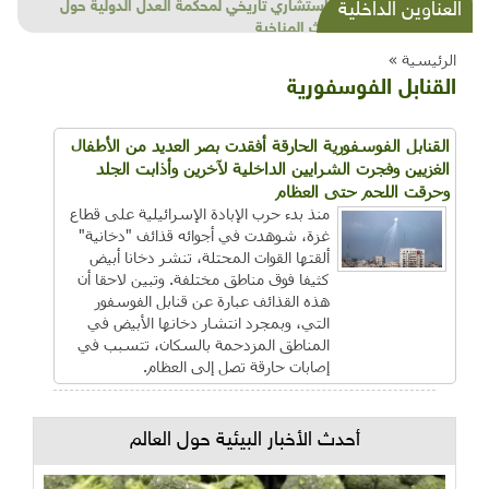
شذرات بيئية وتنموية...بنية تحتية وحلويات قبيحة
العناوين الداخلية
وحاكورة ونوبل وزيتون و"سيباط"
الرئيسية »
القنابل الفوسفورية
القنابل الفوسفورية الحارقة أفقدت بصر العديد من الأطفال
الغزيين وفجرت الشرايين الداخلية لآخرين وأذابت الجلد
وحرقت اللحم حتى العظام
منذ بدء حرب الإبادة الإسرائيلية على قطاع
غزة، شوهدت في أجوائه قذائف "دخانية"
ألقتها القوات المحتلة، تنشر دخانا أبيض
كثيفا فوق مناطق مختلفة. وتبين لاحقا أن
هذه القذائف عبارة عن قنابل الفوسفور
التي، وبمجرد انتشار دخانها الأبيض في
المناطق المزدحمة بالسكان، تتسبب في
إصابات حارقة تصل إلى العظام.
أحدث الأخبار البيئية حول العالم