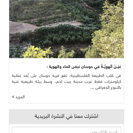
عَيْــنُ الْهوِيَّــةُ في حوسان نبض الماء والهوية :
في قلب الطبيعة الفلسطينية، تقع قرية حوسان على بُعد ثمانية
كيلومترات فقط غرب مدينة بيت لحم، وسط بيئة طبيعية غنية
بالتنوع الجغرافي ...
المزيد
اشترك معنا في النشرة البريدية