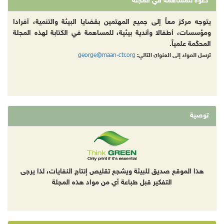
دعوة للمساهمة في المجلة
يتوجه مركز معاً إلى جميع المهتمين بقضايا البيئة والتنمية، أفرادا
ومؤسسات، أطفالا وأندية بيئية، للمساهمة في الكتابة لهذه المجلة
المحكّمة علمياً.
george@maan-ctr.org
ترسل المواد إلى العنوان التالي:
توصية
هذا الموقع صديق للبيئة ويشجع تقليص إنتاج النفايات، لذا يرجى
التفكير قبل طباعة أي من مواد هذه المجلة