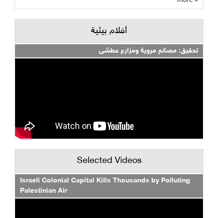
أفلام بيئية
تحقيق: مصانع مروية ومزارع عطشى
Selected Videos
Israeli Colonial Capital Kills Thousands by Polluting
Palestinian Air