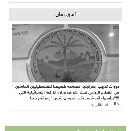
آفاق زمان
دورات تدريب إسرائيلية مصممة خصيصا للفلسطينيين العاملين
في القطاع الزراعي تحت إشراف وزارة الزراعة الإسرائيلية التي
يرأسها يائير شَمِير نائب ليبرمان رئيس "إسرائيل بيتنا"!!!
السابق >
< التالي