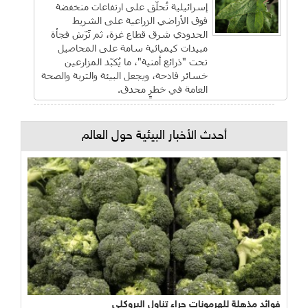
إسرائيلية تُحلّق على ارتفاعات منخفضة
فوق الأراضي الزراعية على الشريط
الحدودي شرق قطاع غزة، ثم تَرّش فجأة
مبيدات كيميائية سامة على المحاصيل
تحت "ذرائع أمنية"، ما يُكبّد المزارعين
خسائر فادحة، ويجعل البيئة والتربة والصحة
العامة في خطرٍ محدق.
أحدث الأخبار البيئية حول العالم
فوائد مذهلة للهرمونات جراء تناول البروكلي