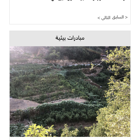
السابق >
< التالي
مبادرات بيئية