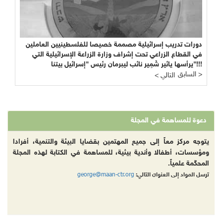
دورات تدريب إسرائيلية مصممة خصيصا للفلسطينيين العاملين
في القطاع الزراعي تحت إشراف وزارة الزراعة الإسرائيلية التي
يرأسها يائير شَمِير نائب ليبرمان رئيس "إسرائيل بيتنا"!!!
السابق >
< التالي
دعوة للمساهمة في المجلة
يتوجه مركز معاً إلى جميع المهتمين بقضايا البيئة والتنمية، أفرادا
ومؤسسات، أطفالا وأندية بيئية، للمساهمة في الكتابة لهذه المجلة
المحكّمة علمياً.
george@maan-ctr.org
ترسل المواد إلى العنوان التالي: