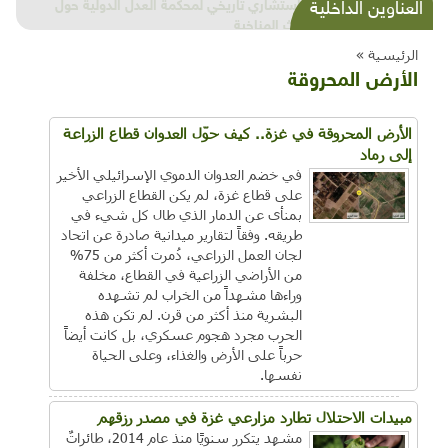
شذرات بيئية وتنموية...بنية تحتية وحلويات قبيحة
العناوين الداخلية
وحاكورة ونوبل وزيتون و"سيباط"
الرئيسية »
الأرض المحروقة
الأرض المحروقة في غزة.. كيف حوّل العدوان قطاع الزراعة
إلى رماد
في خضم العدوان الدموي الإسرائيلي الأخير
على قطاع غزة، لم يكن القطاع الزراعي
بمنأى عن الدمار الذي طال كل شيء في
طريقه. وفقاً لتقارير ميدانية صادرة عن اتحاد
لجان العمل الزراعي، دُمرت أكثر من 75%
من الأراضي الزراعية في القطاع، مخلفة
وراءها مشهداً من الخراب لم تشهده
البشرية منذ أكثر من قرن. لم تكن هذه
الحرب مجرد هجوم عسكري، بل كانت أيضاً
حرباً على الأرض والغذاء، وعلى الحياة
نفسها.
مبيدات الاحتلال تطارد مزارعي غزة في مصدر رزقهم
مشهد يتكرر سنويًا منذ عام 2014، طائراتٌ