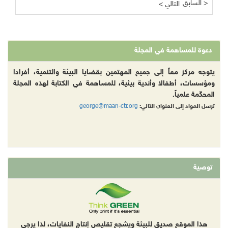
السابق >
< التالي
دعوة للمساهمة في المجلة
يتوجه مركز معاً إلى جميع المهتمين بقضايا البيئة والتنمية، أفرادا
ومؤسسات، أطفالا وأندية بيئية، للمساهمة في الكتابة لهذه المجلة
المحكّمة علمياً.
george@maan-ctr.org
ترسل المواد إلى العنوان التالي:
توصية
هذا الموقع صديق للبيئة ويشجع تقليص إنتاج النفايات، لذا يرجى