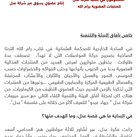
المتسوقون في حسبة شركة عدل
إنتاج عضوي يسوق عبر شركة عدل
للمنتجات العضوية برام الله
خاص بآفاق البيئة والتنمية
في الساحة الخارجية للمحكمة العثمانية في قلب رام الله التحتا
الصاخبة بضجيج حركة المواصلات التي لا تهدأ، تصطف عدة
طاولات بخطين متوازيين لعرض العديد من المنتجات الغذائية
العضوية بدءا من الحبوب بأنواعها وحتى الفواكه والخضراوات حسب
الموسم، التمور والعسل والأجبان والألبان والأعشاب المجففة
والعصائر الطبيعية المركزة والصابون الطبيعي ...وغيرها من المنتجات
التي تذكرنا بالزمن القديم حيث العضوي النظيف من الكيماويات. من
هناك كان لمجلة آفاق البيئة والتنمية اللقاء التالي مع مدير مبيعات
شركة عدل " جهاد عبدو" لتتعرف أكثر من خلاله على فلسفة "عدل".
في البداية ما هي قصة عدل، وما الهدف منها؟
جاءت فكرة عدل، عبر تشاور ثلاثة مواطنين هم: المحامي أسعد
غزاونة، والناشطة في العمل المجتمعي رماء يونس، وأنا جهاد عبدو