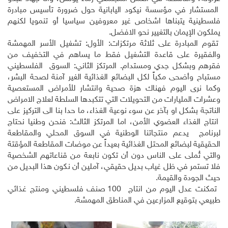
المستشار في مؤسسة نيكود اليابانية حول ضرورة تأسيس مبادرة
فلسطينية يتبناها اشخاص غير معروفين سياسيا أو تنمويا لكنهم
يملكون الإيمان بالتغيير نحو الافضل.
تقوم المبادرة على ثلاثة مرتكزات: الأول: تشغيل الأسر المهمشة
والفقيرة على قاعدة التشغيل فقط ما يساهم في التخفيف من
فقرهم وبشكل جدي ومستدام. المرتكز الثاني: السوق الفلسطيني
مستباح وأضحى مكباً لكل البضائع الغذائية الغير آمنة لصحة البشر،
وكما نرى اليوم فهناك هزة صحية وانتشار للأمراض المستعصية
وعشرات المليارات من التحويلات التي تتكبدها السلطة لعلاج الامراض
الناتجة بشكل او بآخر عن سوء نوعية الغذاء، ما حدا بنا الى التركيز على
انتاج الغذاء العضوي الأمن، اما المرتكز الثالث: فنحن وطنيا نحتاج
لبرنامج يدعم منتجاتنا الوطنية في السوق المحلي والمقاطعة
الحقيقية لبضائع المحتل الغذائية بعيداً عن موضات المقاطعة المؤقتة
والتي تُملى على الناس دون أن تكون نابعة من قناعاتهم الشخصية
فلا تستمر في ظل غياب بديل حقيقي، آملين أن نكون هذا البديل من
حيث الجودة والقيمة.
تمكنت عدل اليوم من انتاج 100 صنف فلسطيني ومنتج غذائي
طبيعي بتوقيع المزارعين في المناطق المهمشة.