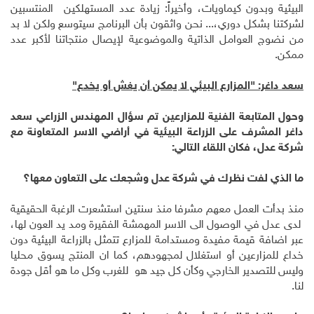
البيئية وبدون كيماويات، وأخيراً: زيادة عدد المستهلكين المنتسبين
لشركتنا بشكل دوري،... نحن واثقون بأن البرنامج سيتوسع ولكن لا بد
من نضوج العوامل الذاتية والموضوعية لإيصال منتجاتنا لأكبر عدد
ممكن.
سعد داغر: "المزارع البيئي لا يمكن أن يغش أو يخدع"
وحول المتابعة الفنية للمزارعين تم سؤال المهندس الزراعي سعد
داغر المشرف على الزراعة البيئية في أراضي الاسر المتعاونة مع
شركة عدل، فكان اللقاء التالي:
ما الذي لفت نظرك في شركة عدل وشجعك على التعاون معها؟
منذ بدأت العمل معهم مشرفا منذ سنتين استشعرت الرغبة الحقيقية
لدى عدل في الوصول الى الاسر المهمشة الفقيرة ومد يد العون لها،
عبر اضافة قيمة مفيدة ومستدامة للمزارع تتمثل بالزراعة البيئية دون
خداع للمزارعين أو استغلال لمجهودهم، كما ان المنتج يسوق محليا
وليس للتصدير الخارجي وكأن كل جيد هو للغرب وكل ما هو أقل جودة
لنا.