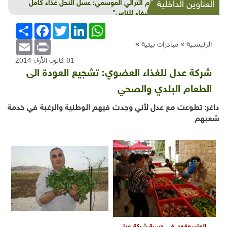
الطعام التراثي الموسمي: عسل النحل غذاء كامل
العناوين الداخلية
"فيه شفاء للناس"
WhatsApp
LinkedIn
Twitter
Facebook
انشر
Email
Print
الرئيسية »
مبادرات بيئية
»
01 كانون الأول 2014
شركة عدل للغذاء العضوي: تشجيع العودة الى
الطعام البلدي والصحي
داغر: تطوعت مع عدل لأني وجدت فيهم الوطنية والرغبة في خدمة
شعبهم