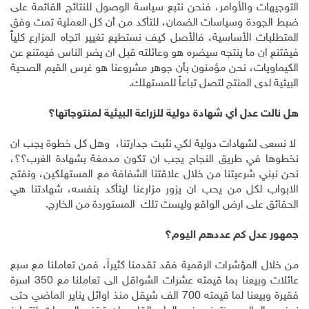
التوجيهات والأوامر، فنحن نتبع سياسة الوصول للنتائج القائمة على
ضبط الجودة وسياسات الضمان، للتأكد من أن كل العملية تمت وفق
المتطلبات الأساسية، فالأصل كيف نستطيع تغيير اتجاه المزارع كلياً
فيقتنع ان ما ينتجه سيضره هو وعائلته قبل ان يضر الناس فيمتنع عن
الكيماويات، نحن مؤمنون بأن جوهر مشروعنا هو غرس القيم الصحية
البيئية لدى المنتج لتصل تباعاً للمستهلك.
هل نالت عدل أي شهادة دولية للزراعة البيئية لمنتوجاتها؟
لا نسعى لشهادات دولية لكي نثبت جدارتنا، وهل كل خطوة يجب ان
نخطوها في طريق النجاح يجب ان تكون مدمغة بشهادة الغرب؟؟،
نحن نبني شرعيتنا من خلال علاقتنا الشفافة مع المستهلكين، ونفتح
الابواب لكل من يحب ان يزور مزارعنا ليتأكد بنفسه، شهادتنا هي
الحقائق على ارض الواقع وليست تلك المستوردة من الخارج.
جمهور عدل كم عددهم اليوم؟
من خلال المؤشرات الرقمية فقد تقدمنا كثيراً، فمن تعاملنا مع سبع
عائلات وبيعنا بما قيمته عشرات الشواقل الى تعاملنا مع 350 اسرة
فقيرة وبيعنا لما قيمته 700 الف شيقل منذ اوائل يناير الماضي حتى