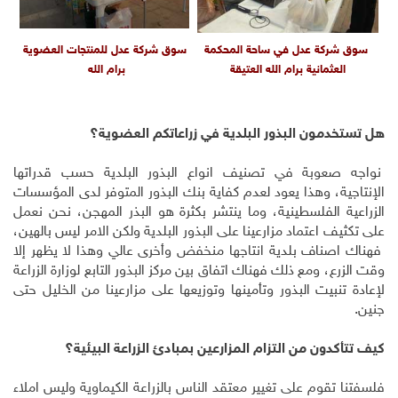
سوق شركة عدل في ساحة المحكمة
سوق شركة عدل للمنتجات العضوية
العثمانية برام الله العتيقة
برام الله
هل تستخدمون البذور البلدية في زراعاتكم العضوية؟
نواجه صعوبة في تصنيف انواع البذور البلدية حسب قدراتها
الإنتاجية، وهذا يعود لعدم كفاية بنك البذور المتوفر لدى المؤسسات
الزراعية الفلسطينية، وما ينتشر بكثرة هو البذر المهجن، نحن نعمل
على تكثيف اعتماد مزارعينا على البذور البلدية ولكن الامر ليس بالهين،
فهناك اصناف بلدية انتاجها منخفض وأخرى عالي وهذا لا يظهر إلا
وقت الزرع، ومع ذلك فهناك اتفاق بين مركز البذور التابع لوزارة الزراعة
لإعادة تنبيت البذور وتأمينها وتوزيعها على مزارعينا من الخليل حتى
جنين.
كيف تتأكدون من التزام المزارعين بمبادئ الزراعة البيئية؟
فلسفتنا تقوم على تغيير معتقد الناس بالزراعة الكيماوية وليس املاء