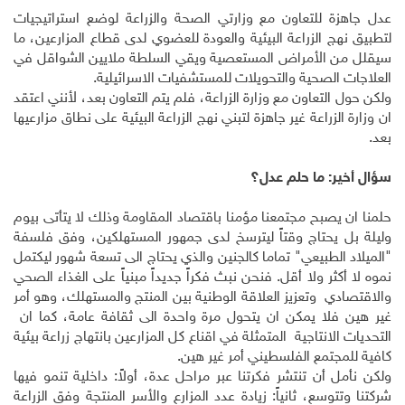
عدل جاهزة للتعاون مع وزارتي الصحة والزراعة لوضع استراتيجيات
لتطبيق نهج الزراعة البيئية والعودة للعضوي لدى قطاع المزارعين، ما
سيقلل من الأمراض المستعصية ويقي السلطة ملايين الشواقل في
العلاجات الصحية والتحويلات للمستشفيات الاسرائيلية.
ولكن حول التعاون مع وزارة الزراعة، فلم يتم التعاون بعد، لأنني اعتقد
ان وزارة الزراعة غير جاهزة لتبني نهج الزراعة البيئية على نطاق مزارعيها
بعد.
سؤال أخير: ما حلم عدل؟
حلمنا ان يصبح مجتمعنا مؤمنا باقتصاد المقاومة وذلك لا يتأتى بيوم
وليلة بل يحتاج وقتاً ليترسخ لدى جمهور المستهلكين، وفق فلسفة
"الميلاد الطبيعي" تماما كالجنين والذي يحتاج الى تسعة شهور ليكتمل
نموه لا أكثر ولا أقل. فنحن نبث فكراً جديداً مبنياً على الغذاء الصحي
والاقتصادي وتعزيز العلاقة الوطنية بين المنتج والمستهلك، وهو أمر
غير هين فلا يمكن ان يتحول مرة واحدة الى ثقافة عامة، كما ان
التحديات الانتاجية المتمثلة في اقناع كل المزارعين بانتهاج زراعة بيئية
كافية للمجتمع الفلسطيني أمر غير هين.
ولكن نأمل أن تنتشر فكرتنا عبر مراحل عدة، أولاً: داخلية تنمو فيها
شركتنا وتتوسع، ثانياً: زيادة عدد المزارع والأسر المنتجة وفق الزراعة