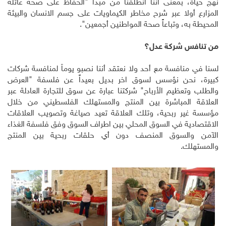
نهج حياة، بمعنى أننا انطلقنا من مبدأ "الحفاظ على صحة عائلة
المزارع أولا عبر شرح مخاطر الكيماويات على جسم الانسان والبيئة
المحيطة به، وتباعاً صحة المواطنين أجمعين".
من تنافس شركة عدل؟
لسنا في منافسة مع أحد ولا نعتقد أننا نصبو يوماً لمنافسة شركات
كبيرة، نحن نؤسس لسوق اخر بديل بعيداً عن فلسفة "العرض
والطلب وتعظيم الأرباح" شركتنا عبارة عن سوق للتجارة العادلة عبر
العلاقة المباشرة بين المنتج والمستهلك الفلسطيني من خلال
مؤسسة غير ربحية، وتلك العلاقة تعيد صياغة وتصويب العلاقات
الاقتصادية في السوق المحلي بين اطراف السوق وفق فلسفة الغذاء
الآمن والسوق المنصف دون أي حلقات ربحية بين المنتج
والمستهلك.