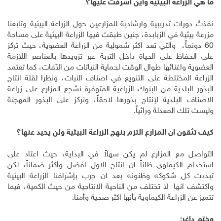
ما هي الزراعة البيئية وأين اشرفت عليها؟
نفذتُ دورات تدريبية وارشادية للمزارعين حول الزراعة البيئية وتابعنا
مزرعة بيئية في الزبابدة، جنين طبقت فيها الزراعة البيئية على مساحة
60 دونماً، والتي تعد اكثر شمولية من الزراعة العضوية، حيث تركز
على الحفاظ على الحياة داخل التربة عبر تزويدها بالعناصر اللازمة
العضوية واغنائها طوال الوقت لحماية النباتات من الآفات، كما تعتمد
الزراعة المختلطة على التنويع في اصناف النبات، ونظرا لقلة انتاج
البذور البلدية من البنوك الزراعية المتوفرة نشجع المزارع على زراعة
الاصناف البلدية لإنتاج بذورها لاحقاً، ونركز على البذور المهجنة
وليست تلك المعدلة وراثياً.
كيف تثقون ان المزارع التزم بنهج الزراعة البيئية ولن يحيد عنها؟
التواصل مع المزارع لم يكن سهلاً في البداية، حيث اعتاد على
استخدام الكيماوي ظاناً ان انتاج الاول افضل وأكثر ضماناً، لكن
تبددت كل شكوكه وظنونه بعد ان جرب بإشرافنا الزراعة البيئية
واكتشف انها لا تختلف من الناحية الانتاجية من حيث الكمية، فيما
تتميز عن الزراعة الكيماوية بأنها اكثر صحية وأمنا.
وختم داغر: