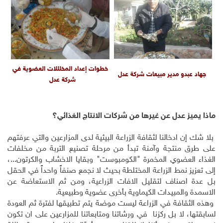
خطوات إعداد المخلللات العضوية في
جهاد عبدو مدير مبيعات شركة عدل
شركة عدل
ماذا يميز عدل عن غيرها من شركات الانتاج الغذائي؟
بلا شك إن ادخالنا لثقافة الزراعة البيئية لدى المزارعين والتي عرفتهم
على طرق منتجة وآمنة تبدأ من مرحلة تصنيع التربة من مخلفات
الغذاء العضوي المخمرة "الكومبوست" وبقايا الاخشاب والكرتون...،
إلى تعزيز نمط الزراعة المختلطة بحيث لا نجمع صنفاً واحداً في الحقل
بل عدة اصناف لتقليل الافات الزراعية، ومن ثم الاستعاضة عن
الاسمدة والمبيدات الكيماوية بأخرى عضوية وطبيعية.
وهذه الثقافة في الزراعة ليست موضة يتم تطبيقها لفترة ثم العودة
لسابقتها، لا بل ركزنا في ورشاتنا ومتابعاتنا للمزارعين على ان تكون