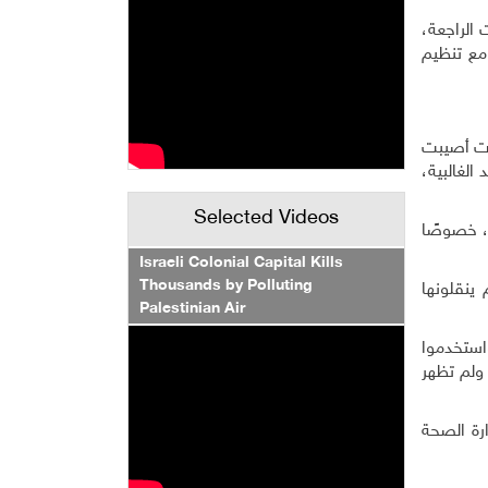
الراجعة،
مع تنظيم
لات أصيبت
لغالبية،
Selected Videos
، خصوصًا
Israeli Colonial Capital Kills
Thousands by Polluting
ينقلونها
Palestinian Air
اع الخليل إلى أن بعض تجارها تنقلوا إلى دول العالم بجوازات سفر أردنية مطلع 2020، واستخدموا
ولم تظهر
رة الصحة