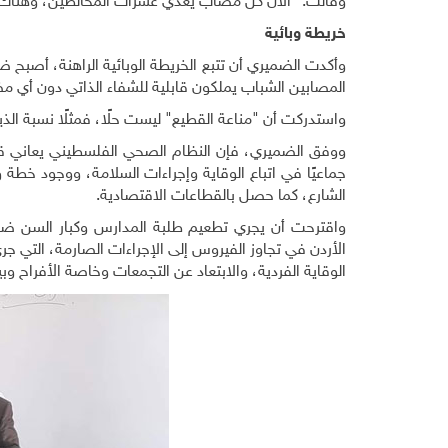
وقالت:" الآن كل مصاب يعدي عشرات المخالطين، وهناك إص
خريطة وبائية
المصابين الشباب يملكون قابلية للشفاء الذاتي دون أي مضاعفات، في
واستدركت أن "مناعة القطيع" ليست حلًا، فمثلًا نسبة الذين يعانون سكر الدم 
ووفق الضميري، فإن النظام الصحي الفلسطيني يعاني قبل
جماعيًا في اتباع الوقاية وإجراءات السلامة، ووجود خطة
الشارع، كما حصل بالقطاعات الاقتصادية.
واقترحت أن يجري تطعيم طلبة المدارس وكبار السن ضد ا
الأردن في تجاوز الفيروس إلى الإجراءات الصارمة، التي 
الوقاية الفردية، والابتعاد عن التجمعات وخاصة الأفراح وبي