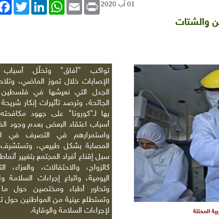
book
Twitter
LinkedIn
WhatsApp
Email
Print
01 آب 2020
ن والشتات
تواكب "آفاق" وتحلّل أسباب ا
الإصابات خلال تموز الماضي، وتلاح
الجدل التي نعيشها في فلسطين
الجائحة، وترصد تأثيرات إنكار شريحة 
بها لـ"كورونا" على جهود مكافحته،
أسباب اعتقاد البعض بعدم وجود ال
واستمرارهم في التصرف في ال
المصابة بشكل طبيعي، وتستشرف ا
سبل إقناع أفراد المجتمع بتغيير أنماط
كالزواج، والاحتفالات، والعزاء، الت
اليومية، واتباع إجراءات السلامة وال
وتحاور أطباء ومختصين حول ما 
وتستطلع عينية من المواطنين حول ت
لإجراءات السلامة والوقاية.
ة المحتلة