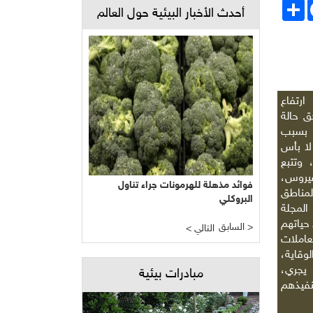
Face
انشر
أحدث الأخبار البيئية حول العالم
رتفاع
ق حالة
 بسبب
لا بأس
 وتتبع
فيروس،
فوائد مذهلة للهرمونات جراء تناول
مناطق
البروكلي
لمجلة
 حياتهم
السابق >
< التالي
عاملات
وقاية،
يجري،
مبادرات بيئية
نفيذهم