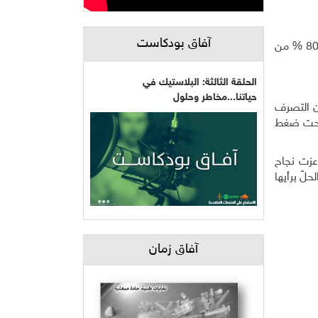
آفاق بودكاست
وأكدت الضميري أن تتبع الخريطة الوبائية الراهنة، أصبح ضربًا من الخيال، مشيرةً إلى أن ما يجري فعلاً هو "مناعة القطيع"، خاصة أن 80 % من
الحلقة الثالثة: البلاستيك في
حياتنا...مخاطر وحلول
ن التصرف
ا تحت ضغط
عزت نجاح
لّ برأيها
آفاق زمان