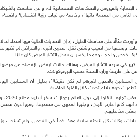
 الإصابة بالفيروس والانعكاسات الاقتصادية له، والتي تفاقمت بالشيكات 
 على الناس من الصدمة ذاتها"، وخاصة مع غياب رؤية اقتصادية واضحة، 
 وأوردت مثالًا على محافظة الخليل، إذ إن الاصابات الحالية فيها امتداد لحا
صات. وبعضها من اصيب وشفي نقل العدوى لغيره، والاعراض لم تظهر عند ا
الفحص والحجر، وهو ما يفسر أن معدل انتشار المرض كان عاليًا.
 كبير في سرعة انتشار المرض، وهناك حالات ترفض الإفصاح عن مرضها
لدفن على طريقة وزارة الصحة حسب البروتوكولات.
 المصابين بالعدوى لغيرهم لم تكن دقيقة"، بدليل أن المصابين اليوم 
تطورات جوهرية لم تحدث خلال الفترة الماضية.
وفسّرت الضميري، سبب تفاقم أوض
د أنهم كانوا خارج الأردن، وجلبوا العدوى من مصدرها، ومروا دون فحص 
ى بعض مخالطيهم.
بدايات، وكانت كل نتيجته سلبية وهذا خطأ في الفحص، ولم تستجب وزا