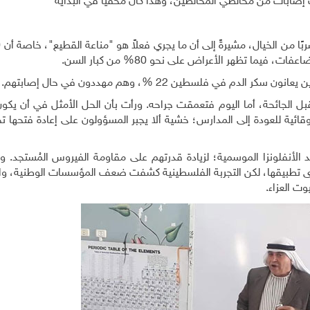
ابات من مخالطي المخالطين، وهذا كان مخفيًّا في البداية"
ما تظهر الأعراض على نحو 80% من كبار السن.
في فلسطين 22 %، وهم مهددون في حال إصابتهم.
 الجائحة، أما اليوم فتعمقت جراحه. ورأت بأن الحل الأمثل في أن يكو
 وقائية للعودة إلى المدارس؛ خشية ألا يجبر المسؤولون على إعادة فتحه
لأنفلونزا الموسمية؛ لزيادة قدرتهم على مقاومة الفيروس المُستجد. و
جرى تطبيقها، لكن التجربة الفلسطينية كشفت ضعف المؤسسات الوطنية، والح
وت العزاء.