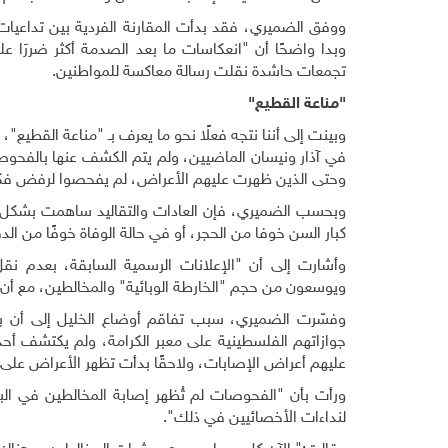
ووفق الضميري، فقد بدأت المقارنة الفردية بين تداعيات
وبدا واضحًا أن "انعكاسات ما بعد الصدمة أكثر ضررَا
تجمعات حاشدة نقلت رسالة معاكسة للمواطنين.
"مناعة القطيع"
وبينت إلى أننا نتجه فعلًا نحو ما يعرف بـ "مناعة القطيع"،
في آذار ونيسان الماضيين، ولم يتم الكشف عنها بالفحو
وحتى الذين ظهرت عليهم الأعراض، لم يفحصوا لرفض فكرة 
وبحسب الضميري، فإن العادات والتقاليد ساهمت بشكل
كبار السن خوفا من الحجر، أو في حالة الوفاة خوفًا من ا
وأشارت إلى أن "الإعلانات الرسمية السابقة، بعدم نقل
ويوسعون من حجم "الخارطة الوبائية" والمخالطين، مع أن 
جوازاتهم الفلسطينية على معبر الكرامة، ولم يكتشف أح
عليهم أعراض الإصابات، ولاحقًا بدأت تظهر الأعراض عل
ورأت بأن "الفحوصات لم تُظهر إصابة المخالطين في ال
لنداءات الأخصائيين في ذلك".