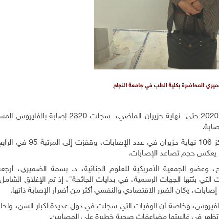
يري المحاضرة بكلية الطب في جامعة النجاح
بحسب إحصاءات وزارة الصحة، فإنه ومنذ الـ 5 من آذار 2020 حتى نهاية حزيران الماضي، سجلت
ووفق أرقام "الصحة العالمية"، كانت فلسطين في المركز 106 نهاية 
 وعضو الجمعية الأمريكية للعلوم الجنائية، د. بسمة الضميري، أرج
لتي بثتها الجهات الرسمية، في بدايات الجائحة"، إذ تم الإغلاق الشامل، 
إصابات، وكان الضرر الاقتصادي والنفسي أكثر من أضرار الإصابة ذاتها.
 الفيروس، وخاصة أن الوفيات التي سجلت في دول عديدة لكبار السن، ولحال
م تظهر في غالبيتها مضاعفات صحية خطيرة على المصابين.