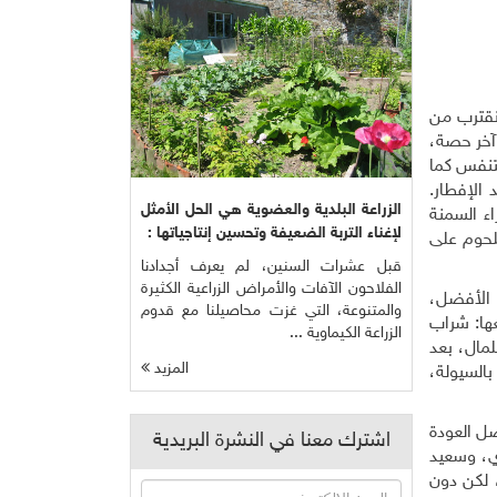
نقترب من
آخر حصة،
لتنفس كما
الإفطار.
الزراعة البلدية والعضوية هي الحل الأمثل
اء السمنة
لإغناء التربة الضعيفة وتحسين إنتاجياتها :
للحوم على
قبل عشرات السنين، لم يعرف أجدادنا
الفلاحون الآفات والأمراض الزراعية الكثيرة
 الأفضل،
والمتنوعة، التي غزت محاصيلنا مع قدوم
عها: شراب
الزراعة الكيماوية ...
لمال، بعد
المزيد
بالسيولة،
ضل العودة
اشترك معنا في النشرة البريدية
زي، وسعيد
، لكن دون