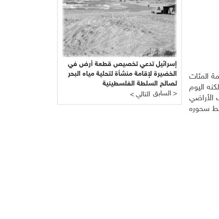
إسرائيل تدعي تخصيص قطعة أرض في
الخضيرة لإقامة منشأة لتحلية مياه البحر
مة المئات
لصالح السلطة الفلسطينية
نه اليوم
السابق >
< التالي
 الأراضي
طط سحوره