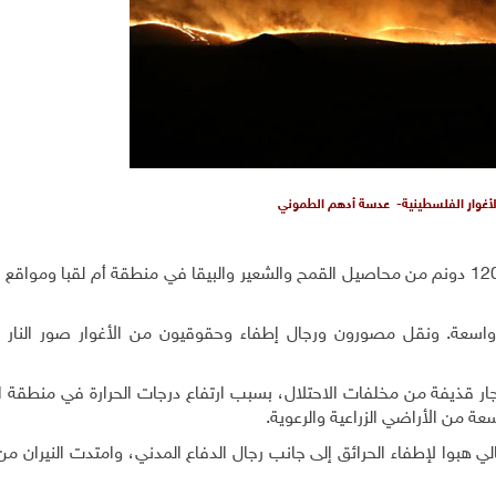
لأغوار الفلسطينية- عدسة أدهم الطموني
احترقت قرابة 60 ألف دونم من الأراضي الرعوية ونحو 1200 دونم من محاصيل القمح والشعير والبيقا في منطقة أم لقبا 
واسعة. ونقل مصورون ورجال إطفاء وحقوقيون من الأغوار صور النار ا
فجار قذيفة من مخلفات الاحتلال، بسبب ارتفاع درجات الحرارة في منطقة 
عة من الأراضي الزراعية والرعوية.
 هبوا لإطفاء الحرائق إلى جانب رجال الدفاع المدني، وامتدت النيران من 