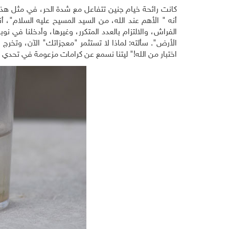
أنه " الأهم عند الله، من السيد المسيح عليه السلام"، 
الفراش، والالتزام بالعدد المتكرر، وغيرها، وأدخلنا في ن
الأرض". سألته: لماذا لا تستثمر "معجزاتك" الآن، وتخر
اختبار من الله!" ليتنا نسمع عن كرامات مزعومة في تحدي كوفيد 19، الذي يصول ويجول في كل 