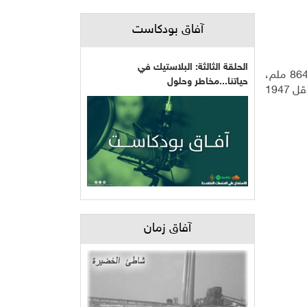
آفاق بودكاست
الحلقة الثالثة: البلاستيك في
كان غيث برقين العامرة، وفق مقياسنا الخاص للموسم المطري الحالي: 709 ملم، 21 منها هطلت في أيار. حظنا الشتاء الفائت 864 ملم،
حياتنا...مخاطر وحلول
ومعدل الربع الأول من القرن الماضي 493 ملم، والمعدل بين 1983-2008 وصل 467 ملم. والسنة الذهبية 1921 بـ 1234 ملم، والأقل 1947
آفاق زمان