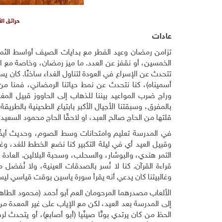
حرائق ال
عادات
تزامن رمضان وعيد الفطر مع بدايات الصيف أواسط الثما
الخمسين، أو نقفز عن العدد. ما ميز رمضان، وخاصة مع ا
تتحدث عن الإسراع في العودة لتناول الغداء ساخنًا. كان ي
أسميناه)، كنا نتحدث عن نمط حياتنا الرمضاني، فمنا من
وراج ضرب المواعيد بيننا للذهاب إلى الحاووز قبيل المغرب
بالمفرق، وسبقتنا الأجيال الأكبر بابتياع الطحينية بالطري
قلتها من الحاج صالح العبد، او لاحقًا الحاج محمود السعيد 
في المدرسة تعليم وامتحانات وسط الصوم، وحديث أيضًا 
وقبيل العيد أي في ليلة التكبير كنا نضع الخطط للغد، وغ
التمر هندي، والبوشار، والسحلب، وسحبة البلالين. العادة في
قراءة القرآن. كنا لا نُسر بالصدقات العينية، ولا نُفضل
وغالبيتنا كان يدعي أنه يقرأ سورة ياسين بوقت قياسي ليسرع
الألعاب مصدرهما المرحومان العم أبو أحمد (محمود الطاهر) 
إلى المدرسة بعد العيد، لكن مع الإياب على غير المعدة م
الحظ من كان يرتدي بوتًا صينًيا (أبو أصابع)، أو يتحدث