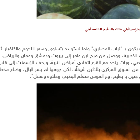
خ إسرائيلي فتك بالبطيخ الفلسطيني
يكون بـ "تراب المصاري" ولما نستورده يتساوى وسعر اللحوم والكافيار. ث
لذهبية، ووصل من مرج ابن عامر إلى بيروت ودمشق وعمان والرياض، لك
وعي، وبات يتحد مع القرع لتفادي أمراض التربة. وزحف الإسمنت إلى قلب
من السوق المركزي بثلاثين شيقلًا، لكن جوفها لم يسر البال، وضاع مخ
ال جنين يا بطيخ، وع الموس منعلم البطيخ، وحلاوة وعسل"
.