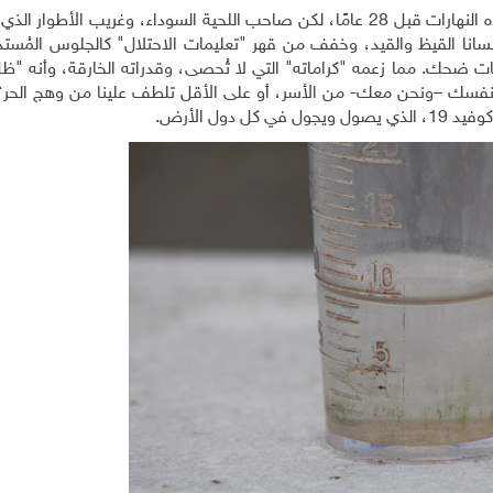
كانت رائحة خيام جنين تتفاعل مع شدة الحر، في مثل هذه النهارات قبل 28 عامًا، لكن صاحب اللحية السوداء، وغريب الأ
أنسانا القيظ والقيد، وخفف من قهر "تعليمات الاحتلال" كالجلوس المُست
وبات ضحك. مما زعمه "كراماته" التي لا تُحصى، وقدراته الخارقة، وأنه "ظ
ج نفسك –ونحن معك- من الأسر، أو على الأقل تلطف علينا من وهج الحر؟ 
دول الأرض
.