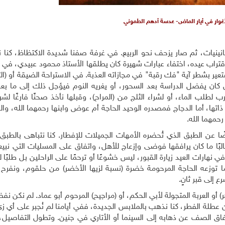
أغوار في أيار الماض- عدسة أدهم الطموني
نينيات، ثم صار يزحف نحو الربيع. في غرفة صفنا شديدة الاكتظاظ، كنا 
قتراب عيده، اختفاء عبارات شهيرة كان يطلقها الأستاذ محمود عبيدي، في 
ستعير بشطر آية "فك رقبة" في مجازاته العذبة. في الاستراحة الضيقة أو (ا
 كان يفضل الدراسة بعد السحور، أو يغريه النوم فيؤجل ذلك إلى ما بعد 
 لطلب الماء، أو لشراء الثلج من (المراح)، وقبلها نأخذ صحنًا فارغًا لشر
قة ذاتها، أما الدجاج فمصدره الوحيد الحاجة أم عوض وابنها رحمهما الله، وا
رحمهما الله.
عن الطبق الذي تُحضره الأمهات الجميلات للإفطار. كنا نتباهى بالطبق
البًا ما كان يرافقها فوضى وإزعاج للأهل، واتفاق على المسليات التي نبي
 نهارات العيد زيارة القبور، ليس خشوعًا أو ترحمًا على الراحلين بل طلبًا ل
 ما توزعه الحاجة المرحومة خضرة (نسبة لزيها الأخضر) من حلقوم، ونفرح 
 إلى قبر ثانٍ.
أو العربة المتجولة لأبي الحكم، أو (مراجيح) المرحوم أبو عماد. لم نكن نف
ن عطلة الفطر، كنا نذهب بالملابس الجديدة، ففي أيامنا لم نُجبر على أي 
 لرفاق الصف عن ذهابه إلى السينما أو الأتاري في جنين. وتطول التفاصيل