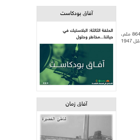
آفاق بودكاست
الحلقة الثالثة: البلاستيك في
كان غيث برقين العامرة، وفق مقياسنا الخاص للموسم المطري الحالي: 709 ملم، 21 منها هطلت في أيار. حظنا الشتاء الفائت 864 ملم،
حياتنا...مخاطر وحلول
ومعدل الربع الأول من القرن الماضي 493 ملم، والمعدل بين 1983-2008 وصل 467 ملم. والسنة الذهبية 1921 بـ 1234 ملم، والأقل 1947
آفاق زمان