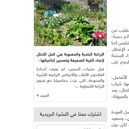
نقترب من
آخر حصة،
لتنفس كما
الإفطار.
الزراعة البلدية والعضوية هي الحل الأمثل
اء السمنة
لإغناء التربة الضعيفة وتحسين إنتاجياتها :
للحوم على
قبل عشرات السنين، لم يعرف أجدادنا
الفلاحون الآفات والأمراض الزراعية الكثيرة
 الأفضل،
والمتنوعة، التي غزت محاصيلنا مع قدوم
عها: شراب
الزراعة الكيماوية ...
لمال، بعد
المزيد
بالسيولة،
ضل العودة
اشترك معنا في النشرة البريدية
زي، وسعيد
، لكن دون