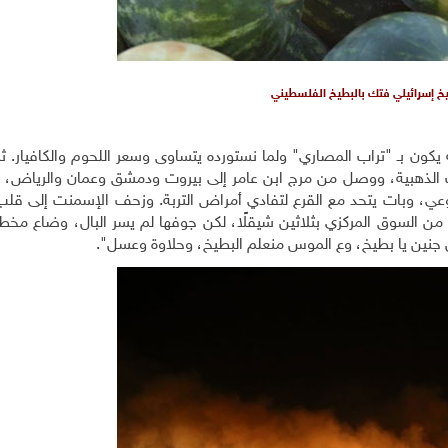
خ إسرائيلي فتك بالبطيخ الفلسطيني
يكون بـ "تراب المصاري" ولما نستورده يتساوى وسعر اللحوم والكافيار. ث
لذهبية، ووصل من مرج ابن عامر إلى بيروت ودمشق وعمان والرياض، لك
وعي، وبات يتحد مع القرع لتفادي أمراض التربة. وزحف الإسمنت إلى قلب
من السوق المركزي بثلاثين شيقلًا، لكن جوفها لم يسر البال، وضاع مخ
ال جنين يا بطيخ، وع الموس منعلم البطيخ، وحلاوة وعسل"
.