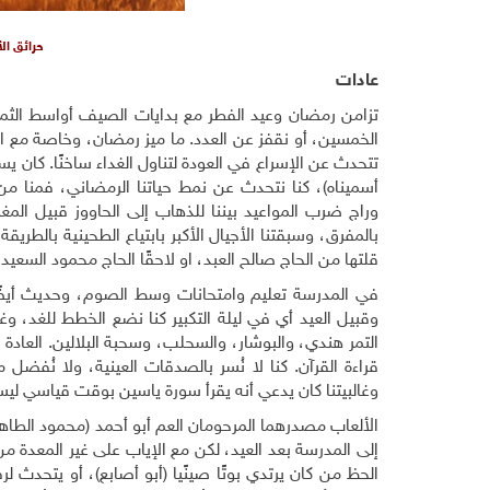
حرائق ال
عادات
تزامن رمضان وعيد الفطر مع بدايات الصيف أواسط الثما
الخمسين، أو نقفز عن العدد. ما ميز رمضان، وخاصة مع ا
تتحدث عن الإسراع في العودة لتناول الغداء ساخنًا. كان ي
أسميناه)، كنا نتحدث عن نمط حياتنا الرمضاني، فمنا من
وراج ضرب المواعيد بيننا للذهاب إلى الحاووز قبيل المغرب
بالمفرق، وسبقتنا الأجيال الأكبر بابتياع الطحينية بالطري
قلتها من الحاج صالح العبد، او لاحقًا الحاج محمود السعيد 
في المدرسة تعليم وامتحانات وسط الصوم، وحديث أيضًا 
وقبيل العيد أي في ليلة التكبير كنا نضع الخطط للغد، وغ
التمر هندي، والبوشار، والسحلب، وسحبة البلالين. العادة في
قراءة القرآن. كنا لا نُسر بالصدقات العينية، ولا نُفضل
وغالبيتنا كان يدعي أنه يقرأ سورة ياسين بوقت قياسي ليسرع
الألعاب مصدرهما المرحومان العم أبو أحمد (محمود الطاهر) 
إلى المدرسة بعد العيد، لكن مع الإياب على غير المعدة م
الحظ من كان يرتدي بوتًا صينًيا (أبو أصابع)، أو يتحدث