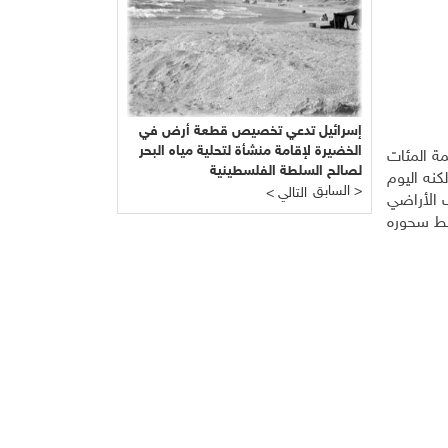
إسرائيل تدعي تخصيص قطعة أرض في
الخضيرة لإقامة منشأة لتحلية مياه البحر
مة المئات
لصالح السلطة الفلسطينية
نه اليوم
السابق >
< التالي
 الأراضي
طط سحوره