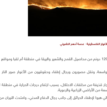
لأغوار الفلسطينية- عدسة أدهم الطموني
احترقت قرابة 60 ألف دونم من الأراضي الرعوية ونحو 1200 دونم من محاصيل القمح والشعير والبيقا في منطقة أم لقبا 
واسعة. ونقل مصورون ورجال إطفاء وحقوقيون من الأغوار صور النار ا
فجار قذيفة من مخلفات الاحتلال، بسبب ارتفاع درجات الحرارة في منطقة 
عة من الأراضي الزراعية والرعوية.
 هبوا لإطفاء الحرائق إلى جانب رجال الدفاع المدني، وامتدت النيران من 