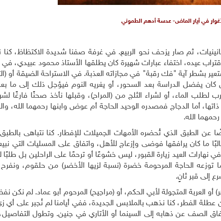
أغوار في أيار الماض- عدسة أدهم الطموني
نينيات، ثم صار يزحف نحو الربيع. في غرفة صفنا شديدة الاكتظاظ، كنا 
قتراب عيده، اختفاء عبارات شهيرة كان يطلقها الأستاذ محمود عبيدي، في 
ستعير بشطر آية "فك رقبة" في مجازاته العذبة. في الاستراحة الضيقة أو (ا
 كان يفضل الدراسة بعد السحور، أو يغريه النوم فيؤجل ذلك إلى ما بعد 
 لطلب الماء، أو لشراء الثلج من (المراح)، وقبلها نأخذ صحنًا فارغًا لشر
قة ذاتها، أما الدجاج فمصدره الوحيد الحاجة أم عوض وابنها رحمهما الله، وا
رحمهما الله.
عن الطبق الذي تُحضره الأمهات الجميلات للإفطار. كنا نتباهى بالطبق
البًا ما كان يرافقها فوضى وإزعاج للأهل، واتفاق على المسليات التي نبي
 نهارات العيد زيارة القبور، ليس خشوعًا أو ترحمًا على الراحلين بل طلبًا ل
 ما توزعه الحاجة المرحومة خضرة (نسبة لزيها الأخضر) من حلقوم، ونفرح 
 إلى قبر ثانٍ.
أو العربة المتجولة لأبي الحكم، أو (مراجيح) المرحوم أبو عماد. لم نكن نف
ن عطلة الفطر، كنا نذهب بالملابس الجديدة، ففي أيامنا لم نُجبر على أي 
 لرفاق الصف عن ذهابه إلى السينما أو الأتاري في جنين. وتطول التفاصيل