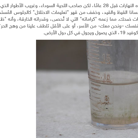
كانت رائحة خيام جنين تتفاعل مع شدة الحر، في مثل هذه النهارات قبل 28 عامًا، لكن صاحب اللحية السوداء، وغريب الأ
أنسانا القيظ والقيد، وخفف من قهر "تعليمات الاحتلال" كالجلوس المُست
وبات ضحك. مما زعمه "كراماته" التي لا تُحصى، وقدراته الخارقة، وأنه "ظ
ج نفسك –ونحن معك- من الأسر، أو على الأقل تلطف علينا من وهج الحر؟ 
دول الأرض
.