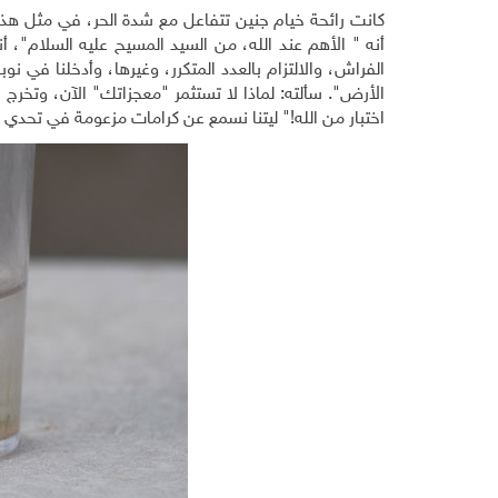
أنه " الأهم عند الله، من السيد المسيح عليه السلام"، 
الفراش، والالتزام بالعدد المتكرر، وغيرها، وأدخلنا في ن
الأرض". سألته: لماذا لا تستثمر "معجزاتك" الآن، وتخر
اختبار من الله!" ليتنا نسمع عن كرامات مزعومة في تحدي كوفيد 19، الذي يصول ويجول في كل 