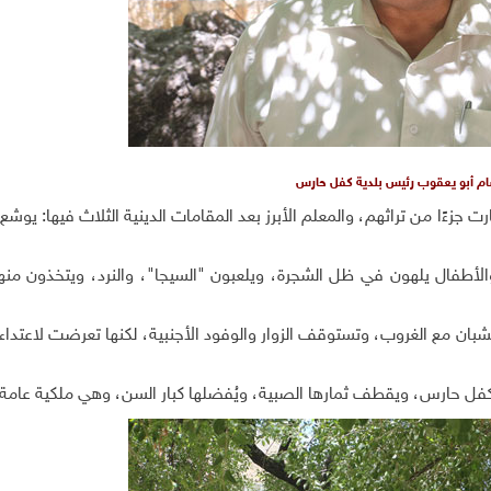
م أبو يعقوب رئيس بلدية كفل حارس
زءًا من تراثهم، والمعلم الأبرز بعد المقامات الدينية الثلاث فيها: يوشع 
لأطفال يلهون في ظل الشجرة، ويلعبون "السيجا"، والنرد، ويتخذون منها
الشبان مع الغروب، وتستوقف الزوار والوفود الأجنبية، لكنها تعرضت لاعتد
كفل حارس، ويقطف ثمارها الصبية، ويُفضلها كبار السن، وهي ملكية عامة.