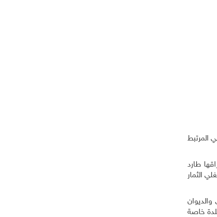
أبراج الهواتف الخلوية... مخاطر مجهولة
وموت مسكوت عنه ...
 المرتبط
اقها طارد
لي الثمار
والديوان
لدة خاصة