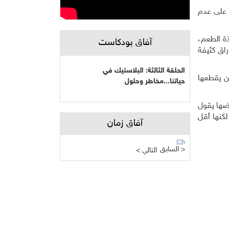
 على عدم
ذة الطعم،
آفاق بودكاست
راق كثيفة
الحلقة الثالثة: البلاستيك في
ن يقطعها
حياتنا...مخاطر وحلول
ضها يقول
لكنها أقل
آفاق زمان
السابق >
< التالي