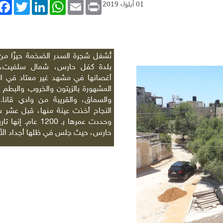
book
Twitter
LinkedIn
WhatsApp
Email
Print
01 أيلول 2019
تُشغل شجرة السدر الضخمة حيزًا من
بلدة كفل حارس، شمال سلفيت، 
أغصانها في مشهد غير معتاد في ا
المشهورة بالزيتون والخروب والبطم و
والسماق، والقريبة من وادي قانا.
النجاح أخذت عينة منها، قبل عشر 
وحددت عمرها بـ 1200 عام. 
حارس، حيث جلس في ظلها أجداد الأج