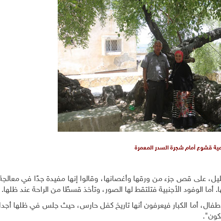
ة قشوع أمام شجرة السدر المعمرة
يل، على قص جزء من ورقها وأغصانها، وقالوا إنها مفيدة جدًا في معالجة
 أما الوفود الأجنبية فتلتقط لها الصور، وتأخذ قسطًا من الراحة عند ظلها.
طفال، أما الكبار فيعرفون أنها تاريخ كفل حارس، حيث جلس في ظلها أجداد
كون".