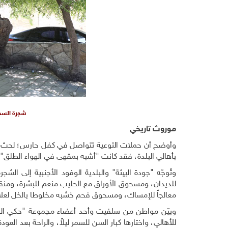
شجرة السدر 
موروث تاريخي
وأوضح أن حملات التوعية تتواصل في كفل حارس؛ لحث الأ
بأهالي البلدة، فقد كانت "أشبه بمقهى في الهواء الطلق".
وتُوجّه "جودة البيئة" والبلدية الوفود الأجنبية إلى الش
للديدان، ومسحوق الأوراق مع الحليب منعم للبشرة، ومنقوع
معالجاً للإمساك، ومسحوق فحم خشبه مخلوطا بالخل لعلاج 
وبيّن مواطن من سلفيت وأحد أعضاء مجموعة "حكي القرا
للأهالي، واختارها كبار السن للسمر ليلاً، والراحة بع