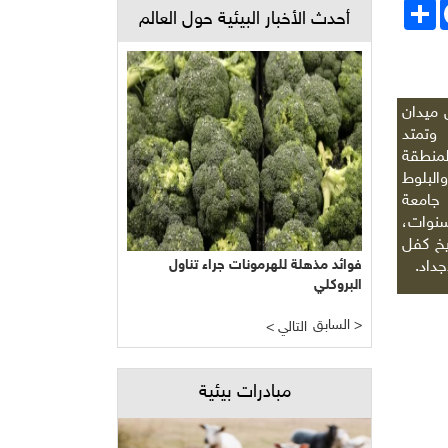
Face
انشر
أحدث الأخبار البيئية حول العالم
 ميدان
وتمتد
لمنطقة
البلوط
 جامعة
سنوات،
إنها تاريخ كفل
فوائد مذهلة للهرمونات جراء تناول
داد.
البروكلي
السابق >
< التالي
مبادرات بيئية