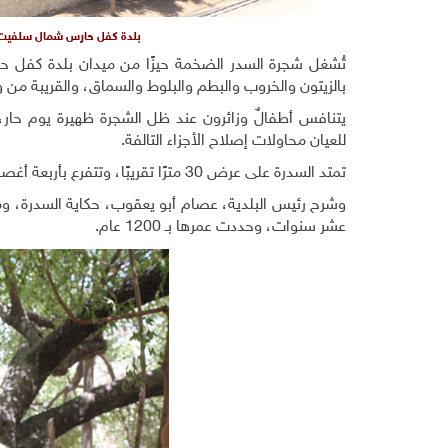
بلدة كفل حارس شمال سلفيت
تُشغل شجرة السدر الضخمة حيزًا من ميدان بلدة كفل 
بالزيتون والخروب والبطم والبلوط والسماق، والقريبة من و
يتنافس أطفالٌ وزائرون عند ظل الشجرة ظهيرة يوم حار،
للعيان محاولات إصلاح الأجزاء التالفة.
تمتد السدرة على عرض 30 مترًا تقريبًا، وتتفرع بأربعة أغصان، فيما خسرت الغصن الخامس، ووُضعت لها دعامة خشبية خشية سقوطها.
وشرح رئيس البلدية، عصام أبو يعقوب، حكاية السدرة، وما
عشر سنوات، وحددت عمرها بـ 1200 عام.