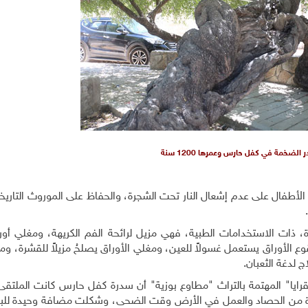
الضخمة في كفل حارس وعمرها 1200 سنة
طفال على عدم إشعال النار تحت الشجرة، والحفاظ على الموروث التاريخي
جرة، ذات الاستخدامات الطبية، فهي مزيل لرائحة الفم الكريهة، ومغلي أور
 الأوراق يستعمل غسولاً للعين، ومغلي الأوراق يصلحُ مزيلاً للقشرة، ومغ
لدغة الثعبان.
يا" المهتمة بالتراث "مطاوع بوزية" أن سدرة كفل حارس كانت الملتقى 
د العودة من الحصاد والعمل في الأرض وقت الضحى، وشكلت مضافة وحيدة للب