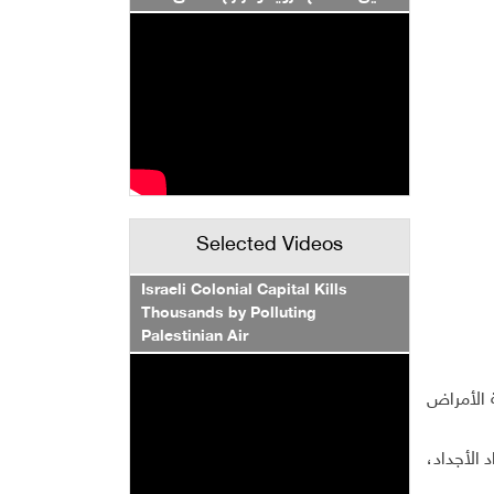
Selected Videos
Israeli Colonial Capital Kills
Thousands by Polluting
Palestinian Air
 الأمراض
 الأجداد،