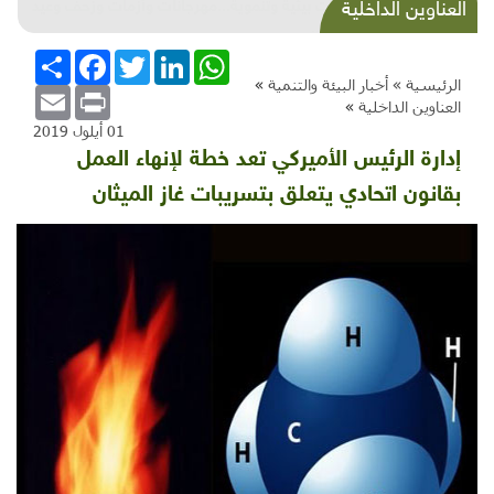
شذرات بيئية وتنموية...مهرجانات وأزمات وزحف وعيد
العناوين الداخلية
وبطالة..
WhatsApp
LinkedIn
Twitter
Facebook
انشر
الرئيسية »
أخبار البيئة والتنمية
»
Email
Print
العناوين الداخلية
»
01 أيلول 2019
إدارة الرئيس الأميركي تعد خطة لإنهاء العمل
بقانون اتحادي يتعلق بتسريبات غاز الميثان