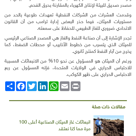
مصدر صديق للبيئة لإنتاج الكهرباء بالمقارنة بحرق الفحم.
وقدمت العشرات من الشركات النفطية تعهدات طوعية بالحد من
مستويات الميثان، فيما حذر البعض إدارة ترامب من أن القانون
الاتحادي ضروري للغاز الطبيعي للحفاظ على سمعته.
تجدر الإشارة إلى أن صناعة النفط والغاز هي المصدر الصناعي الرئيسي
للميثان الذي يتسرب من خطوط الأنابيب أو محطات الضغط، كما
يخرج من آبار النفط كمنتج ثانوي.
ورغم أن الميثان هو المسؤول عن نحو 10% من الانبعاثات المسببة
للاحتباس الحراري في الولايات المتحدة، فإنه المسؤول عن ربع
الاحتباس الحراري على ظهر الكوكب.
Print
Email
WhatsApp
LinkedIn
Twitter
انشر
Facebook
مقالات ذات صلة
انبعاثات غاز الميثان الصناعية أعلى 100
مرة مما كنا نعتقد