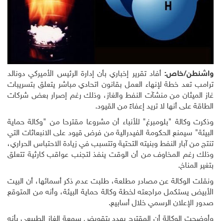
واشنطن/خاص:
أفاد تقرير إخباري بأن إدارة الرئيس الأميركي دونالد
ترامب تعد خطة لإنهاء العمل بقانون اتحادي مباشر يتعلق بتسريبات
غاز الميثان من منشآت النفط والغاز، وذلك رغم إصرار بعض شركات
الطاقة على أنها لا تريد إعفاءً من القيود.
وذكرت وكالة "بلومبرغ" للأنباء أن مشروعا مقترحا من "وكالة حماية
البيئة" سيمنع الحكومة الفيدرالية من فرض قيود على الانبعاثات التي
تنتج من آبار النفط وبنيته التحتية وتتسبب في زيادة الاحتباس الحراري،
وذلك رغم المخاوف من أن الوقت ينفذ لتجنب عواقب كارثية تتعلق
بتغير المناخ.
ونقلت الوكالة عن مصادر مطلعة، طلبت عدم ذكر أسمائها، أن البيت
الأبيض يستكمل مراجعته لخطة وكالة حماية البيئة، وأنه من المتوقع
صدور الإعلان الرسمي خلال أسابيع.
وأوضحت الوكالة أن المقترح يهدد بتقويض سمعة الغاز الطبيعي بأنه