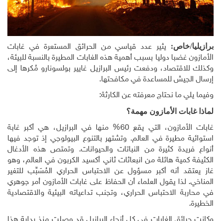
برازيليا/خاص:
يثير عدد قياسي من الحرائق المستعرة في غابات
الأمازون غضبا دوليا بسبب أهمية هذه الغابات المطيرة بالنسبة للبيئة،
وكذلك للاقتصاد، ودفعت رئيس البرازيل غايير بولسونارو مُكرها إلى
إرسال الجيش للمساعدة في مكافحتها
.
وفيما يلي ما نحتاج معرفته عن الكارثة
:
لماذا غابات الأمازون مهمة؟
غابات الأمازون، التي يقع 60% منها في البرازيل، هي أكبر غابة
استوائية مطيرة في العالم. وتشتهر بالتنوع البيولوجي إذ توجد فيها
أنواع فريدة كثيرة من النباتات والحيوانات. وتمتص هذه الأدغال
الكثيفة كمية هائلة من انبعاثات ثاني أكسيد الكربون في العالم، وهو
غاز يعتقد أنه أكبر مسؤول عن الاحتباس الحراري المُسَبِّب للتغير
المناخي. لذا يقول العلماء أن الحفاظ على غابات الأمازون أمر جوهري
في محاربة الاحتباس الحراري، وتجنب تداعياته البيئية والاقتصادية
الخطيرة
.
وكانت حرائق الغابات في كل أنحاء البرازيل قد وصلت منذ بداية هذا