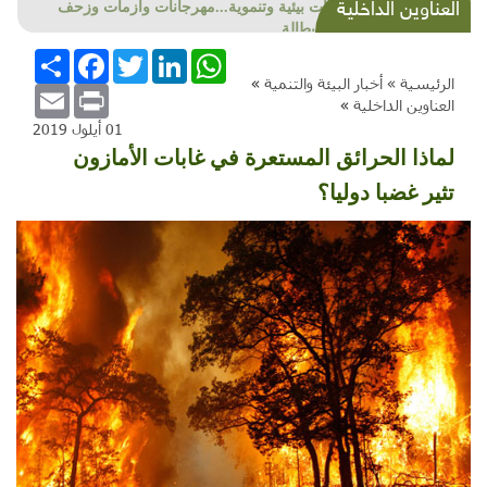
العناوين الداخلية
شذرات بيئية وتنموية...مهرجانات وأزمات وزحف
وعيد وبطالة..
WhatsApp
LinkedIn
Twitter
Facebook
انشر
الرئيسية »
أخبار البيئة والتنمية
»
Email
Print
العناوين الداخلية
»
01 أيلول 2019
لماذا الحرائق المستعرة في غابات الأمازون
تثير غضبا دوليا؟