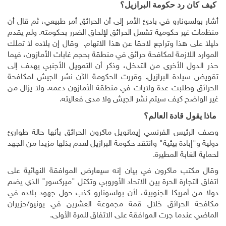
كيف كان رد حكومة البرازيل؟
أشار بولسونارو في بادئ الأمر إلى أن الحرائق أمر طبيعي، ثم قال أن
منظمات غير حكومية تشعل الحرائق لإلحاق الضرر بحكومته. ولم يقدم
دليلا على هذا وتراجع لاحقا عن هذا الاتهام. وقال إن بلاده لا تملك
الموارد اللازمة لمكافحة حرائق في منطقة بحجم غابات الأمازون، فيما
حذر الدول الأخرى من التدخل، وذكر أن التمويل الأجنبي يهدف إلى
تقويض سيادة البرازيل. وقررت الحكومة الآن نشر الجيش لمكافحة
الحرائق وطلبت عدة ولايات في منطقة الأمازون دعمه. ولا يزال من
غير الواضح كيف سيتم نشر الجيش ولا مدى فعاليته
.
ماذا يقول قادة العالم؟
وصف الرئيس الفرنسي إيمانويل ماكرون الحرائق بأنها حالة طوارئ
دولية و"إبادة بيئية" وانتقد حكومة البرازيل لعدم بذلها مزيدا من الجهد
لحماية الغابة المطيرة
.
وقال مكتب ماكرون في بيان إنه سيعارض الموافقة النهائية على
اتفاق التجارة الحرة بين الاتحاد الأوروبي وتكتل "ميركسور" الذي يضم
دولا من أمريكا الجنوبية، لأن بولسونارو كذب حول جهود بلاده في
مكافحة الحرائق خلال قمة مجموعة العشرين في يونيو/حزيران
الماضي عندما جرت الموافقة على الاتفاق للمرة الأولى
.