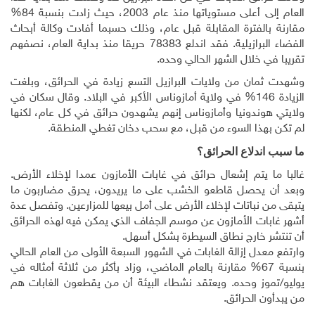
العام إلى أعلى مستوياتها منذ عام 2003، حيث زادت بنسبة 84%
مقارنة بالفترة المقابلة قبل عام، وذلك حسبما أفادت وكالة أبحاث
الفضاء البرازيلية. فقد اندلع 78383 حريقا منذ بداية العام، نصفهم
تقريبا في خلال الشهر الحالي وحده
.
وشهدت ثمان من ولايات البرازيل التسع زيادة في الحرائق، وبلغت
الزيادة 146% في ولاية أمازوناس الأكبر في البلاد. وقال سكان في
ولايتي هوندونيا وأمازوناس إنهم يشهدون حرائق في كل عام، لكنها
لم تكن بهذا السوء من قبل، مع سحب دخان تغطي المنطقة
.
ما سبب اندلاع الحرائق؟
غالبا ما يتم إشعال حرائق في غابات الأمازون عمدا لإخلاء الأرض.
وبعد أن يحصل قاطعو الخشب على ما يريدون، يحرق مضاربون ما
يتبقى من نباتات لإخلاء الأرض على أمل بيعها للمزارعين. وتفصل عدة
أشهر غابات الأمازون عن موسم الجفاف الذي يمكن فيه لهذه الحرائق
أن تنتشر خارج نطاق السيطرة بشكل أسهل
.
وارتفع معدل إزالة الغابات في الشهور السبعة الأولى من العام الحالي
بنسبة 67% مقارنة بالعام الماضي، وزاد بأكثر من ثلاثة أمثاله في
يوليو/تموز وحده. ويعتقد نشطاء البيئة أن من يقطعون الغابات هم
من يبدأون الحرائق
.