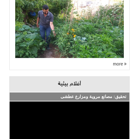
more
أفلام بيئية
تحقيق: مصانع مروية ومزارع عطشى