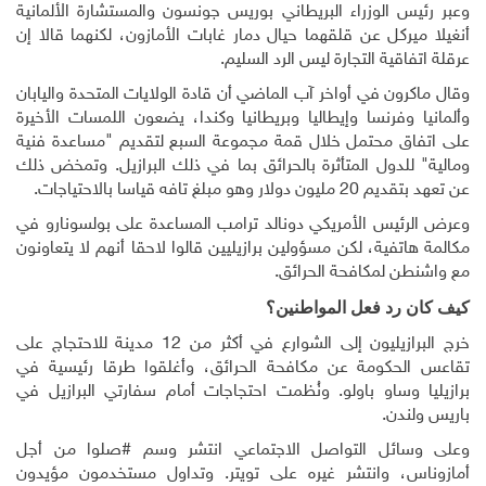
وعبر رئيس الوزراء البريطاني بوريس جونسون والمستشارة الألمانية
أنغيلا ميركل عن قلقهما حيال دمار غابات الأمازون، لكنهما قالا إن
عرقلة اتفاقية التجارة ليس الرد السليم
.
وقال ماكرون في أواخر آب الماضي أن قادة الولايات المتحدة واليابان
وألمانيا وفرنسا وإيطاليا وبريطانيا وكندا، يضعون اللمسات الأخيرة
على اتفاق محتمل خلال قمة مجموعة السبع لتقديم
"
مساعدة فنية
ومالية" للدول المتأثرة بالحرائق بما في ذلك البرازيل. وتمخض ذلك
عن تعهد بتقديم 20 مليون دولار وهو مبلغ تافه قياسا بالاحتياجات
.
وعرض الرئيس الأمريكي دونالد ترامب المساعدة على بولسونارو في
مكالمة هاتفية، لكن مسؤولين برازيليين قالوا لاحقا أنهم لا يتعاونون
مع واشنطن لمكافحة الحرائق
.
كيف كان رد فعل المواطنين؟
خرج البرازيليون إلى الشوارع في أكثر من 12 مدينة للاحتجاج على
تقاعس الحكومة عن مكافحة الحرائق، وأغلقوا طرقا رئيسية في
برازيليا وساو باولو. ونُظمت احتجاجات أمام سفارتي البرازيل في
باريس ولندن
.
وعلى وسائل التواصل الاجتماعي انتشر وسم #صلوا من أجل
أمازوناس، وانتشر غيره على تويتر. وتداول مستخدمون مؤيدون