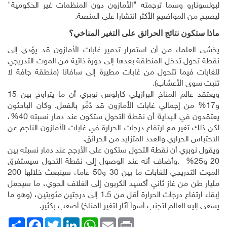
لبولسونارو وسما ترجمته "الأمازون دون المنظمات غير الحكومية"
ليصبح من المواضيع الأكثر انتشارا على المنصة
.
ماذا ستكون نتائج الحرائق على التغير المناخي؟
يخشى العلماء من أن استمرار تدمير غابات الأمازون قد يؤدي إلى
نقطة تحول تدخل المنطقة بعدها إلى دورة ذاتية من الموت التدريجي
للغابات فيما تتحول من غابات مطيرة إلى سافانا (منطقة جافة لا
تنبت سوى الأعشاب)
.
ويعتقد عالم المناخ البرازيلي كارلوس نوبري أن ما يتراوح بين 15
و17% من إجمالي غابات الأمازون قد دُمِّر بالفعل. وكان الباحثون
يعتقدون في البداية أن نقطة التحول ستكون عند دمار نسبته 40%،
لكن ذلك تغير مع ارتفاع درجات الحرارة في غابات الأمازون الناجم عن
الاحتباس الحراري والعدد المتزايد من الحرائق
.
ويقول نوبري أن نقطة التحول ستكون على الأرجح عند دمار نسبته بين
20 و25%
.
وأضاف أنه عند الوصول إلى نقطة التحول سيستغرق
الموت التدريجي للغابات ما بين 30 و50 عاما، سينبعث خلالها 200
مليار طن من غاز ثاني أكسيد الكربون إلى الغلاف الجوي، ما سيجعل
إبقاء ارتفاع درجات الحرارة أقل من 1.5 إلى درجتين مئويتين، (وهو ما
يسعى إليه العالم لتجنب أسوأ آثار لتغير المناخ) أصعب بكثير
.
Print
Email
WhatsApp
LinkedIn
Twitter
انشر
Facebook