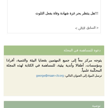
هل ينتظر بحر غزة شهادة وفاة بفعل التلوث!!!
السابق >
< التالي
دعوة للمساهمة في المجلة
يتوجه مركز معاً إلى جميع المهتمين بقضايا البيئة والتنمية، أفرادا
ومؤسسات، أطفالا وأندية بيئية، للمساهمة في الكتابة لهذه المجلة
المحكّمة علمياً.
george@maan-ctr.org
ترسل المواد إلى العنوان التالي:
توصية