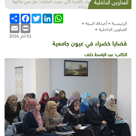
البندورة...الثمرة التي حيرت العلماء، هل هي فاكهة
العناوين الداخلية
أم خضرة؟؟
WhatsApp
LinkedIn
Twitter
Facebook
انشر
الرئيسية »
أصدقاء البيئة
»
Email
Print
العناوين الداخلية
»
01 آذار 2016
قضايا خضراء في عيون جامعية
الكاتب:
عبد الباسط خلف