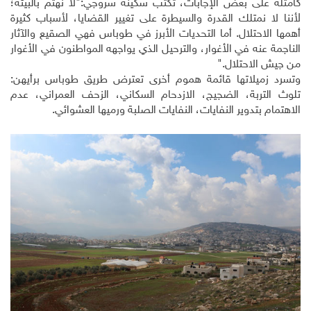
كأمثلة على بعض الإجابات، تكتب سكينة سروجي:"لا نهتم بالبيئة؛
لأننا لا نمتلك القدرة والسيطرة على تغيير القضايا، لأسباب كثيرة
أهمها الاحتلال. أما التحديات الأبرز في طوباس فهي الصقيع والآثار
الناجمة عنه في الأغوار، والترحيل الذي يواجهه المواطنون في الأغوار
من جيش الاحتلال."
وتسرد زميلاتها قائمة هموم أخرى تعترض طريق طوباس برأيهن:
تلوث التربة، الضجيج، الازدحام السكاني، الزحف العمراني، عدم
الاهتمام بتدوير النفايات، النفايات الصلبة ورميها العشوائي.