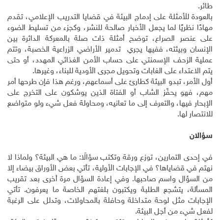
طائر.
بالعودة للأمثلة على إدماج البيئة في قضايا التدريب الإعلامي، تقدم
مهادًا نظريًا لما يجعل الأخبار صالحة للنشر، وكجزء من تسليط الضوء
على عنصر الصراع، توضح أمثلة ذات صلة بالمعركة الدائرة بين
الإنسان وبيئته، ففيها يجري تدمير الأراضي الزراعية الخصبة، وتتم
عملية الزحف الإسمنتي على حساب الأمن الغذائي المهدد، أو حتى
يتم الاعتداء على الغابات وتحويل مجرى الأودية للبناء، وغيرها.
أول الأمر، تبدو البيئة كطارئ على أسماعهم، ورغم هذا فإن طرحها أمر
مهم، فهو يحفّز الشاب أو الفتاة الذين يوشكون على التخرج على
الإبحار فيها، والتعرف إلى ما تعانيه، ومحاولة فعل شيء ولو متواضع
للانتصار لها.
سؤالان
في إحدى التمارين، توزع ورقة وتكتب سؤالًا: ما هي البيئة؟ ولماذا لا
نهتم في قضاياها؟ في الإجابات الأولية، تأتي بعض الأوراق بيضاء إلا
من السؤال واسم صاحبها. وفي إعادة السؤال مرة أخرى بعد تقريب
المسألة، يتشجع الطلبة ويكتبون بلغتهم الخاصة ما يعرفون. تأتي
الإجابات مثل لوحة متداخلة وحافلة بالمحاولات، وتدلل على الرغبة
لفعل شيء من أجل البيئة.