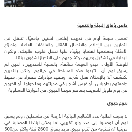
خاص بآفاق البيئة والتنمية
تمضي سبعة أيام في تدريب إعلامي لستين جامعيًا، تتنقل في
التمارين بين الإعلام والاتصال الفعّال والعلاقات العامة، وتطوّع
الأمثلة بمعظمها لقضايا بيئية، علها تدخل قلوب طلبتك، وتكون
البداية في تشكيل وعيهم، وتشجعهم على الانحياز لشؤون بيئتنا.
للوهلة الأولى، تبدو المهمة شائقة، بالنسبة للمتدربين، الذين لم
يسبق لهم أن تتبعوا هذه المساحة في حياتهم، ولكن بالتدريج
تكتشف أنه بالإمكان فعل شيء، وتنفيذ مبادرات خضراء في محيط
جامعتهم بطوباس، أو غرس أشجار في مدينتهم وما حولها، أو الخروج
في يوم طويل للتعريف بعناصر تنوعنا الحيوي في أغوارها المسلوبة.
تنوع حيوي
لا يعرف الطلبة عدد الأقاليم النباتية الأربعة في فلسطين، ولم يسبق
لهم أن توصلوا إلى عدد ولو تقريبي لما يمكن لبلادنا المصابة في
حريتها أن تحتويه من تنوع حيوي فريد يفوق 2600 نبتة وأكثر من500