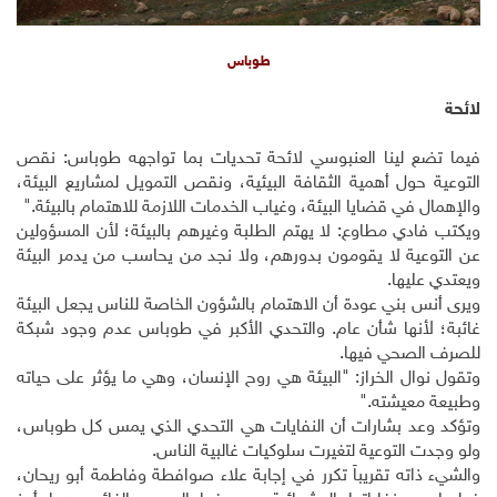
طوباس
لائحة
فيما تضع لينا العنبوسي لائحة تحديات بما تواجهه طوباس: نقص
التوعية حول أهمية الثقافة البيئية، ونقص التمويل لمشاريع البيئة،
والإهمال في قضايا البيئة، وغياب الخدمات اللازمة للاهتمام بالبيئة."
ويكتب فادي مطاوع: لا يهتم الطلبة وغيرهم بالبيئة؛ لأن المسؤولين
عن التوعية لا يقومون بدورهم، ولا نجد من يحاسب من يدمر البيئة
ويعتدي عليها.
ويرى أنس بني عودة أن الاهتمام بالشؤون الخاصة للناس يجعل البيئة
غائبة؛ لأنها شأن عام. والتحدي الأكبر في طوباس عدم وجود شبكة
للصرف الصحي فيها.
وتقول نوال الخراز: "البيئة هي روح الإنسان، وهي ما يؤثر على حياته
وطبيعة معيشته."
وتؤكد وعد بشارات أن النفايات هي التحدي الذي يمس كل طوباس،
ولو وجدت التوعية لتغيرت سلوكيات غالبية الناس.
والشيء ذاته تقريباً تكرر في إجابة علاء صوافطة وفاطمة أبو ريحان،