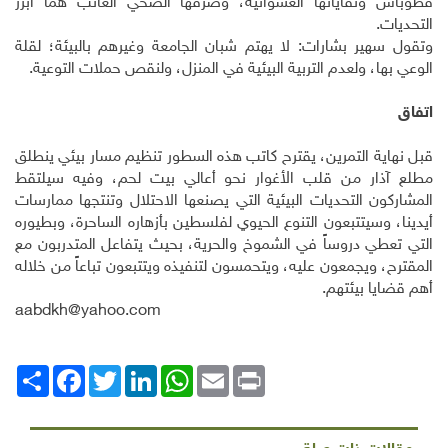
فطوباس ونفاياتها العشوائية، وصرفها الصحي الغائب هما أبرز
التحديات.
وتقول سهير بشارات: لا يهتم شبان الجامعة وغيرهم بالبيئة؛ لقلة
الوعي بها، ولعدم التربية البيئية في المنزل، ولنقص حملات التوعية.
اتفاق
قبل نهاية التمرين، يقترح كاتب هذه السطور تنظيم مسار بيئي ينطلق
مطلع آذار من قلب الأغوار نحو أعالي بيت لحم، وفيه سيلتقط
المشاركون التحديات البيئية التي يصنعها الاحتلال وتنتجها ممارسات
أيدينا، وسيتتبعون التنوع الحيوي لفلسطين بأزهاره الساحرة، وبطيوره
التي تعطي دروساً في الشموخ والحرية، بحيث يتفاعل المتدربون مع
المقترح، ويجمعون عليه، ويتحمسون لتنفيذه ويتتبعون تباعاً من خلاله
أهم قضايا بيئتهم.
aabdkh@yahoo.com
Print
Email
WhatsApp
LinkedIn
Twitter
انشر
Facebook