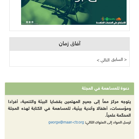
آفاق زمان
السابق >
< التالي
دعوة للمساهمة في المجلة
يتوجه مركز معاً إلى جميع المهتمين بقضايا البيئة والتنمية، أفرادا
ومؤسسات، أطفالا وأندية بيئية، للمساهمة في الكتابة لهذه المجلة
المحكّمة علمياً.
george@maan-ctr.org
ترسل المواد إلى العنوان التالي: