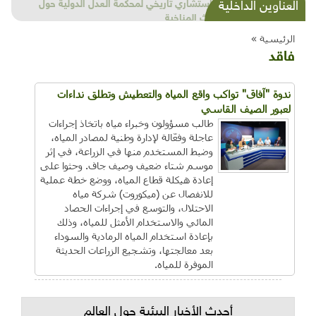
شذرات بيئية وتنموية...بنية تحتية وحلويات قبيحة
العناوين الداخلية
وحاكورة ونوبل وزيتون و"سيباط"
الرئيسية »
فاقد
ندوة "آفاق" تواكب واقع المياه والتعطيش وتطلق نداءات
لعبور الصيف القاسي
طالب مسؤولون وخبراء مياه باتخاذ إجراءات
عاجلة وفعّالة لإدارة وطنية لمصادر المياه،
وضبط المستخدم منها في الزراعة، في إثر
موسم شتاء ضعيف وصيف جاف. وحثوا على
إعادة هيكلة قطاع المياه، ووضع خطة عملية
للانفصال عن (ميكوروت) شركة مياه
الاحتلال، والتوسع في إجراءات الحصاد
المائي والاستخدام الأمثل للمياه، وذلك
بإعادة استخدام المياه الرمادية والسوداء
بعد معالجتها، وتشجيع الزراعات الحديثة
الموفرة للمياه.
أحدث الأخبار البيئية حول العالم