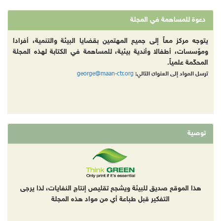
دعوة للمساهمة في المجلة
يتوجه مركز معاً إلى جميع المهتمين بقضايا البيئة والتنمية، أفرادا
ومؤسسات، أطفالا وأندية بيئية، للمساهمة في الكتابة لهذه المجلة
المحكّمة علمياً.
george@maan-ctr.org
ترسل المواد إلى العنوان التالي:
توصية
هذا الموقع صديق للبيئة ويشجع تقليص إنتاج النفايات، لذا يرجى
التفكير قبل طباعة أي من مواد هذه المجلة