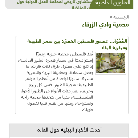
شذرات بيئية وتنموية...بنية تحتية وحلويات قبيحة
العناوين الداخلية
وحاكورة ونوبل وزيتون و"سيباط"
الرئيسية »
محمية وادي الزرقاء
الصَّعْوَة... عصفور فلسطين الخفيّ: بين سحر الطبيعة
وعبقرية البقاء
تُعدّ فلسطين محطة حيوية وممرًا
إستراتيجيًا في مسار هجرة الطيور العالمية،
إذ تقع على مفترق طرق ثلاث قارات، ما
يجعل سماءها ومعابرها البرية والبحرية
مسرحًا سنويًا لواحدة من أعظم الظواهر
الطبيعية: هجرة الطيور. ففي كل ربيع
وخريف، تعبر مئات الأنواع من الطيور الأجواء
الفلسطينية، منها من يتخذها محطة راحة
واستراحة، ومنها من يقيم فيها لفصول
طويلة.
أحدث الأخبار البيئية حول العالم