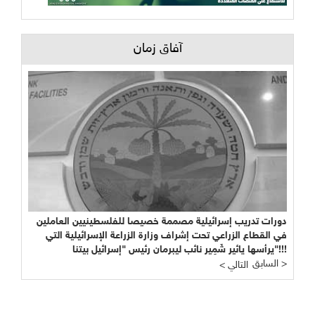
آفاق زمان
دورات تدريب إسرائيلية مصممة خصيصا للفلسطينيين العاملين
في القطاع الزراعي تحت إشراف وزارة الزراعة الإسرائيلية التي
يرأسها يائير شَمِير نائب ليبرمان رئيس "إسرائيل بيتنا"!!!
السابق >
< التالي