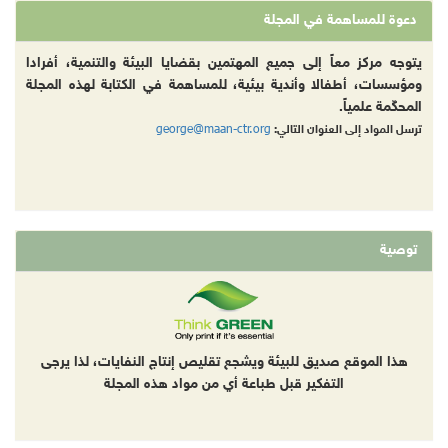
دعوة للمساهمة في المجلة
يتوجه مركز معاً إلى جميع المهتمين بقضايا البيئة والتنمية، أفرادا
ومؤسسات، أطفالا وأندية بيئية، للمساهمة في الكتابة لهذه المجلة
المحكّمة علمياً.
george@maan-ctr.org
ترسل المواد إلى العنوان التالي:
توصية
هذا الموقع صديق للبيئة ويشجع تقليص إنتاج النفايات، لذا يرجى
التفكير قبل طباعة أي من مواد هذه المجلة