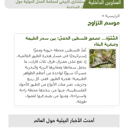
شذرات بيئية وتنموية...بنية تحتية وحلويات قبيحة
العناوين الداخلية
وحاكورة ونوبل وزيتون و"سيباط"
الرئيسية »
موسم التزاوج
الصَّعْوَة... عصفور فلسطين الخفيّ: بين سحر الطبيعة
وعبقرية البقاء
تُعدّ فلسطين محطة حيوية وممرًا
إستراتيجيًا في مسار هجرة الطيور العالمية،
إذ تقع على مفترق طرق ثلاث قارات، ما
يجعل سماءها ومعابرها البرية والبحرية
مسرحًا سنويًا لواحدة من أعظم الظواهر
الطبيعية: هجرة الطيور. ففي كل ربيع
وخريف، تعبر مئات الأنواع من الطيور الأجواء
الفلسطينية، منها من يتخذها محطة راحة
واستراحة، ومنها من يقيم فيها لفصول
طويلة.
أحدث الأخبار البيئية حول العالم