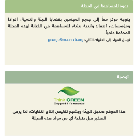
دعوة للمساهمة في المجلة
يتوجه مركز معاً إلى جميع المهتمين بقضايا البيئة والتنمية، أفرادا
ومؤسسات، أطفالا وأندية بيئية، للمساهمة في الكتابة لهذه المجلة
المحكّمة علمياً.
george@maan-ctr.org
ترسل المواد إلى العنوان التالي:
توصية
هذا الموقع صديق للبيئة ويشجع تقليص إنتاج النفايات، لذا يرجى
التفكير قبل طباعة أي من مواد هذه المجلة