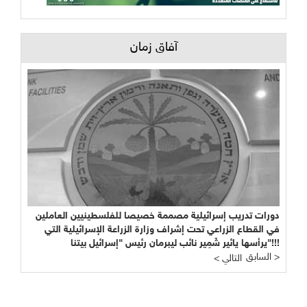
آفاق زمان
دورات تدريب إسرائيلية مصممة خصيصا للفلسطينيين العاملين
في القطاع الزراعي تحت إشراف وزارة الزراعة الإسرائيلية التي
يرأسها يائير شَمِير نائب ليبرمان رئيس "إسرائيل بيتنا"!!!
السابق >
< التالي