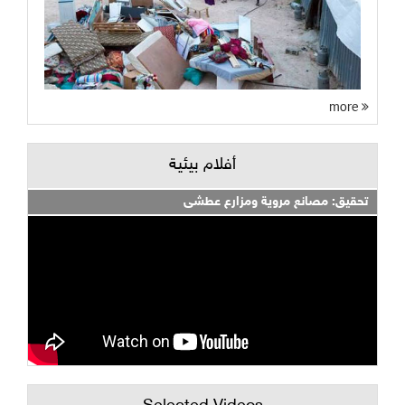
more
أفلام بيئية
تحقيق: مصانع مروية ومزارع عطشى