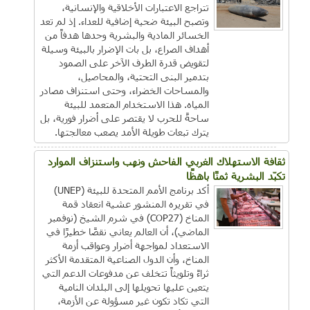
تتراجع الاعتبارات الأخلاقية والإنسانية،
وتصبح البيئة ضحية إضافية للعداء. إذ لم تعد
الخسائر المادية والبشرية وحدها هدفاً من
أهداف الصراع، بل بات الإضرار بالبيئة وسيلة
لتقويض قدرة الطرف الآخر على الصمود
بتدمير البنى التحتية، والمحاصيل،
والمساحات الخضراء، وحتى استنزاف مصادر
المياه. هذا الاستخدام المتعمد للبيئة
ساحةً للحرب لا يقتصر على أضرار فورية، بل
يترك تبعات طويلة الأمد يصعب معالجتها.
ثقافة الاستهلاك الغربي الفاحش ونهب واستنزاف الموارد
تكبّد البشرية ثمنًا باهظًا
أكد برنامج الأمم المتحدة للبيئة (UNEP)
في تقريره المنشور عشية انعقاد قمة
المناخ (COP27) في شرم الشيخ (نوفمبر
الماضي)، أن العالم يعاني نقصًا خطيرًا في
الاستعداد لمواجهة أضرار وعواقب أزمة
المناخ، وأن الدول الصناعية المتقدمة الأكثر
ثراءً وتلويثاً تتخلف عن مدفوعات الدعم التي
يتعين عليها تحويلها إلى البلدان النامية
التي تكاد تكون غير مسؤولة عن الأزمة،