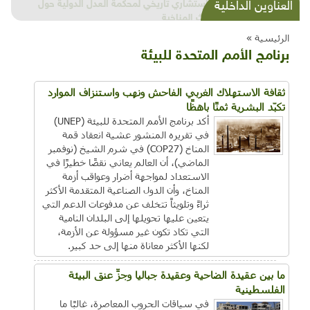
شذرات بيئية وتنموية...بنية تحتية وحلويات قبيحة
العناوين الداخلية
وحاكورة ونوبل وزيتون و"سيباط"
الرئيسية »
برنامج الأمم المتحدة للبيئة
ثقافة الاستهلاك الغربي الفاحش ونهب واستنزاف الموارد
تكبّد البشرية ثمنًا باهظًا
أكد برنامج الأمم المتحدة للبيئة (UNEP)
في تقريره المنشور عشية انعقاد قمة
المناخ (COP27) في شرم الشيخ (نوفمبر
الماضي)، أن العالم يعاني نقصًا خطيرًا في
الاستعداد لمواجهة أضرار وعواقب أزمة
المناخ، وأن الدول الصناعية المتقدمة الأكثر
ثراءً وتلويثاً تتخلف عن مدفوعات الدعم التي
يتعين عليها تحويلها إلى البلدان النامية
التي تكاد تكون غير مسؤولة عن الأزمة،
لكنها الأكثر معاناة منها إلى حد كبير.
ما بين عقيدة الضاحية وعقيدة جباليا وجزِّ عنق البيئة
الفلسطينية
في سياقات الحروب المعاصرة، غالبًا ما