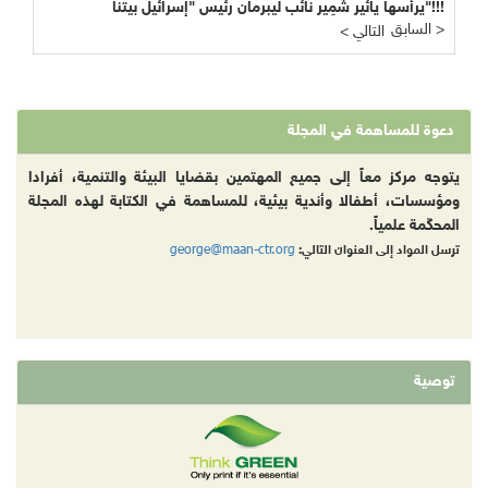
يرأسها يائير شَمِير نائب ليبرمان رئيس "إسرائيل بيتنا"!!!
السابق >
< التالي
دعوة للمساهمة في المجلة
يتوجه مركز معاً إلى جميع المهتمين بقضايا البيئة والتنمية، أفرادا
ومؤسسات، أطفالا وأندية بيئية، للمساهمة في الكتابة لهذه المجلة
المحكّمة علمياً.
george@maan-ctr.org
ترسل المواد إلى العنوان التالي:
توصية