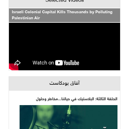
Selected Videos
Israeli Colonial Capital Kills Thousands by Polluting
Palestinian Air
آفاق بودكاست
الحلقة الثالثة: البلاستيك في حياتنا...مخاطر وحلول