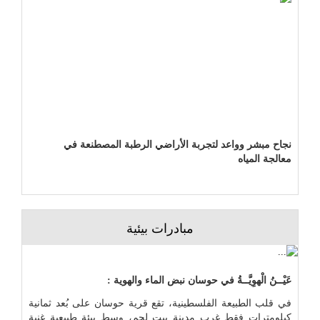
نجاح مبشر وواعد لتجربة الأراضي الرطبة المصطنعة في
معالجة المياه
مبادرات بيئية
عَيْــنُ الْهوِيَّــةُ في حوسان نبض الماء والهوية :
في قلب الطبيعة الفلسطينية، تقع قرية حوسان على بُعد ثمانية
كيلومترات فقط غرب مدينة بيت لحم، وسط بيئة طبيعية غنية