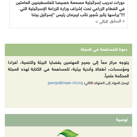
دورات تدريب إسرائيلية مصممة خصيصا للفلسطينيين العاملين
في القطاع الزراعي تحت إشراف وزارة الزراعة الإسرائيلية التي
يرأسها يائير شَمِير نائب ليبرمان رئيس "إسرائيل بيتنا"!!!
السابق >
< التالي
دعوة للمساهمة في المجلة
يتوجه مركز معاً إلى جميع المهتمين بقضايا البيئة والتنمية، أفرادا
ومؤسسات، أطفالا وأندية بيئية، للمساهمة في الكتابة لهذه المجلة
المحكّمة علمياً.
george@maan-ctr.org
ترسل المواد إلى العنوان التالي:
توصية