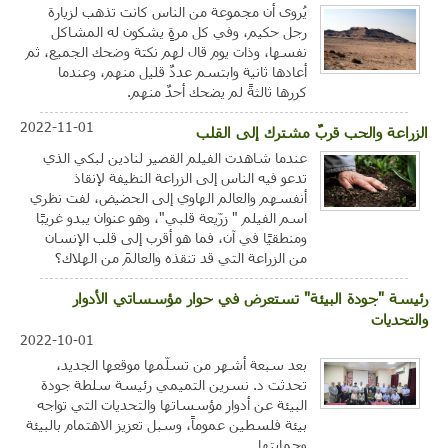
يُروى أن مجموعة من الناس كانت تذهب لزيارة
رجل حكيم، وفي كل مرةٍ يشكون له المشاكل
نفسها، وذات يوم قال لهم نكتة وضحك الجميع، ثم
أعادها ثانية وابتسم عددٌ قليل منهم، وعندما
كررها ثالثةً لم يضحك أحدٌ منهم.
2022-11-01
الزراعة والحب قربٌ مشترك إلى القلب
عندما شاهدت الفيلم القصير لنادين لبكي الذي
تدعو فيه الناس إلى الزراعة النظيفة لإنقاذ
أنفسهم والعالم الهاوي إلى الحضيض، لفت نظري
اسم الفيلم " زرّيعة قلبي"، وهو عنوان يبدو غريبًا
ومنطقيًا في آن، فما هو أقرب إلى قلب الإنسان
من الزراعة التي قد تنقذه والعالمَ من الهلاك؟
رئيسة "جودة البيئة" تستعرض في حوار مؤسساتي الأدوار
والتحديات
2022-10-01
بعد سبعة أشهر من تسلّمها موقعها الجديد،
تحدثت د. نسرين التميمي رئيسة سلطة جودة
البيئة عن أدوار مؤسساتها والتحديات التي تواجه
بيئة فلسطين عموماً، وسبل تعزيز الاهتمام بالبيئة
وحمايتها.