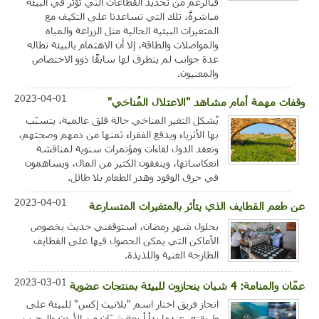
فبالرغم من تحديد القطاعات التي تؤثر في البيئة
مباشرةً، تلك التي تساعدنا على التكيف مع
المتغيرات البيئية الحالية مثل الزراعة والمياه
والمواصلات والطاقة، إلا أن الاهتمام بالبيئة تطاله
عدة جوانب لم يتطرق لها سابقًا ذوو الاختصاص
والمعنيون.
2023-04-01
وقفات مهمة أمام مشاهد "الاعتلال المُناخي"
يُشكل التغير المناخي حالة قلق عالمية، يتسبّب
بها الأثرياء ويدفع الفقراء ثمنها من دمهم وصحتهم،
وتعقد الدول لقاءات ومؤتمرات سنوية لمناقشة
انعكاساتها، وينفقون الكثير من المال، ويساهمون
في حرق الوقود وهدر الطعام بلا طائل.
2023-04-01
عن طعم القطايف الذي يتأثر بالمتغيرات المتسارعة
بحلول شهر رمضان، استوقفني حديث بخصوص
الأماكن التي يمكن الحصول فيها على القطايف
الطازجة الغنية واللذيذة.
2023-03-01
عمّان والمنامة: 4 شبان ينحازون للبيئة بمنتجات عضوية
انحاز فريق اختار اسم "بلانيت إكس" للبيئة على
طريقته، عندما بدأ أربعة شبّان من الأردن والبحرين