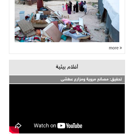
more
أفلام بيئية
تحقيق: مصانع مروية ومزارع عطشى