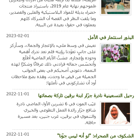
طموحهم نهاية عام 2019، باستيراد منتجات
خضراء بديلة للمواد البلاستيكية والفلين والقصدير،
وما يلفت النظر في القصة أن الشركاء كلهم
يعملون في حقول بعيدة عن البيئة.
2023-02-01
البذور استثمار في الأمل
نعيش في وسط مليء بالإعجاز والجمال، وسأركز
على جانبٍ تعوّدنا رؤيته فلم نعد ندرك أهمية
وجوده وإعجازه. عشتُ الأيام الماضية أطلّع
وأتحسّس جماله فزادني ذلك عرفانًا وشكرًا لهذه
النعمة، دعوني أصحبكم في بعض الجوانب
الجميلة من فيض ما وجدت، وهذه بضع ملاحظات
أود أن تشاركوني في تأملها:
2022-11-01
رحيل التسعينية نادرة جرّار ابنة برقين تاركة بصماتها
غيّب الموت في 6 تشرين الأول الماضي نادرة
شافع جرّار رائدة العمل التطوعي والخيري
والتنموي في برقين، غرب جنين، بعد مسيرة
حافلة.
2022-11-01
الشكوى من الصحراء: "لو أنه ليس جوّنا"