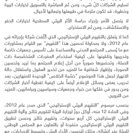
تسليم الشركات كلّ شيء، ومن ثم المباشرة بالتسويق لخيارات كبيرة
وخطيرة، قد تكون ملزمة في طبيعتها وتبعاتها لأجيال.
لا يتصل الأمر بإجراء دراسة الأثر البيئي السطحية لخيارات الحفر
والاستكشاف، ومن ثم الاستخراج.
كما لا يتعلق بالتقييم البيئي الإستراتيجي الذي كُلّفت شركة بإجرائه في
عام 2012، ولا بمحاولة تحصين هذا "التقييم" عبر القيام بمشاورات
مع ما يُسمى المجتمع المدني والمساعدة على تأسيس جمعيات خاصة
وتدريبها وتلقينها على كيفية استخدام المفردات المتخصّصة ذات
الصلة، وتحضيرها صورياً من أجل إعلام المجتمع بما تريد وتحسين
الصورة، وإظهار شفافية ما للمزيد من تخدير العقول واستغلال حالة
الانهيار لجعل هذا الموضوع "خشبة الخلاص" الوحيدة للمنهارين، بعد
تدريب بعض وسائل الإعلام أيضاً على كيفية تغطية أخبار الشركات
ومن يدور في فلكها من خبراء وجمعيات وسياسيين وبرلمانيين، للمزيد
من الترويج
.
بحسب مرسوم "التقييم البيئي الإستراتيجي" الذي صدر عام 2012،
وفي المادة 12 منه، أُوكل دورٌ لوزارة البيئة لتقويم نتائج وآلية التقييم
البيئي الإستراتيجي كل أربع سنوات، وتقييم نتائج وحسن تطبيق
التقييم البيئي الإستراتيجي منفردة أو بالتعاون مع المجلس الوطني
للبيئة عند إنشائه، وذلك لتحسين الأداء البيئي وتبسيط الإجراءات، مع