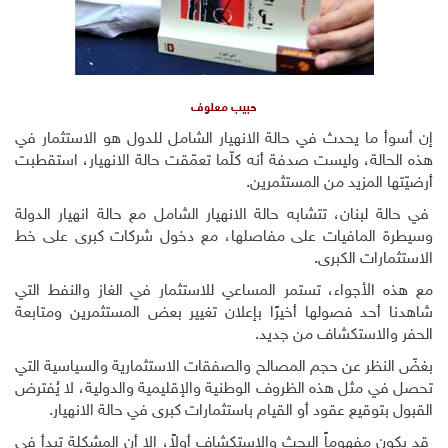
حبيب معلوف
إن أسوأ ما يحدث في حالة الانهيار الشامل للدول هو الاستثمار في
هذه الحالة، وليست صدفة أنه كلّما تعمّقت حالة الانهيار، استقطبت
أرضيّتها المزيد من المستثمرين.
في حالة لبنان، تتشابه حالة الانهيار الشامل مع حالة انهيار الدولة
وسيطرة المافيات على مفاصلها، مع دخول شركات كبرى على خط
الاستثمارات الكبرى
.
مع هذه الأجواء، تستمر المساعي للاستثمار في الغاز والنفط التي
شاهدنا أحد فصولها أخيرًا بإعلان تغيير بعض المستثمرين ومتابعة
الحفر والاستكشاف من جديد.
بغضّ النظر عن حجم المصالح والصفقات الاستثمارية والسياسية التي
تحصل في مثل هذه الظروف الوطنية والإقليمية والدولية، لا يُفترض
القبول بتوقيع عقود أو القيام باستثمارات كبرى في حالة الانهيار.
قد يكون مفهوماً البحث والاستكشاف أولاً، إلا أن المشكلة تبدأ في