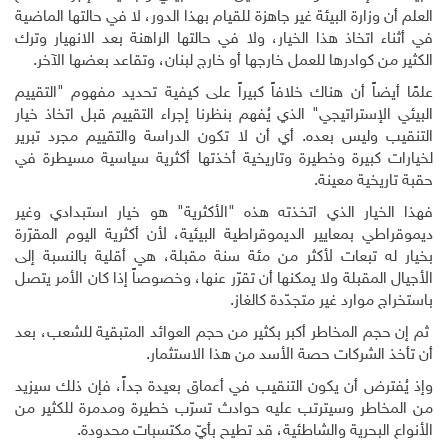
العلم أن وزارة البيئة غير جاهزة للقيام بهذا الدور، لا في حالتها الماضية
في أثناء اتخاذ هذا الخيار، ولا في حالتها الراهنة بعد الانهيار وترك
الكثير من كوادرها للعمل خارجها أو خارج لبنان، وتقاعد بعضها الآخر.
علمًا أيضاً أن هناك خلافاً كبيراً على كيفية تحديد مفهوم "التقييم
البيئي الإستراتيجي" الذي يُفهم بنظرنا إجراء التقييم قبل اتخاذ خيار
التنقيب وليس بعده. أي أن لا تكون الدراسة والتقييم مجرد تبرير
لخيارات كبيرة وخطيرة وتاريخية أخذتها أكثرية سياسية مسيطرة في
حقبة تاريخية معينة.
فهذا الخيار الذي اتخذته هذه "الأكثرية" هو خيار استبدادي وغير
ديموقراطي بمعايير الديموقراطية البيئية، لأن أكثرية اليوم المقرّرة
بخيار له تبعات لأكثر من مئة سنة مقبلة، هي أقلية بالنسبة إلى
الأجيال المقبلة ولا يمكنها أن تقرّر عنها، وخصوصاً إذا كان الأمر يتصل
باستخراج موارد غير متجدّدة كالغاز.
ثم إن حجم المخاطر أكبر بكثير من حجم العوائد المتبقية للشعب، بعد
أن تأخذ الشركات حصة الأسد من هذا الاستثمار.
وإذ يُفترض أن يكون التنقيب في أعماق بعيدة جداً، فإن ذلك سيزيد
من المخاطر وسيترتب عليه حوادث تسرّب خطيرة ومدمرة للكثير من
الأنواع البحرية والشاطئية، قد تطيح بأيّ مكتسبات محدودة.