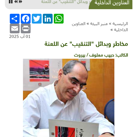
مخاطر وبدائل "التنقيب" عن اللعنة
العناوين الداخلية
WhatsApp
LinkedIn
Twitter
Facebook
انشر
الرئيسية »
منبر البيئة
»
العناوين
Email
Print
الداخلية
»
01 آب 2025
مخاطر وبدائل "التنقيب" عن اللعنة
الكاتب:
حبيب معلوف / بيروت