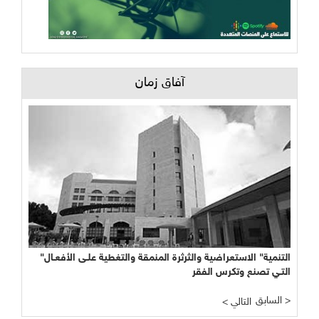
آفاق زمان
"التنمية" الاستعراضية والثرثرة المنمقة والتغطية علـى الأفعـال
التـي تصنع وتكرس الفقر
السابق >
< التالي