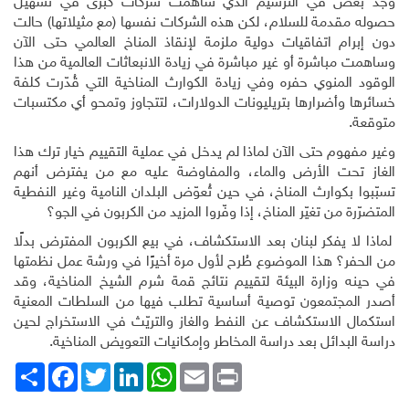
وجد بعضٌ في الترسيم الذي ساهمت شركات كبرى في تسهيل
حصوله مقدمة للسلام، لكن هذه الشركات نفسها (مع مثيلاتها) حالت
دون إبرام اتفاقيات دولية ملزمة لإنقاذ المناخ العالمي حتى الآن
وساهمت مباشرة أو غير مباشرة في زيادة الانبعاثات العالمية من هذا
الوقود المنوي حفره وفي زيادة الكوارث المناخية التي قُدّرت كلفة
خسائرها وأضرارها بتريليونات الدولارات، لتتجاوز وتمحو أي مكتسبات
متوقعة
.
وغير مفهوم حتى الآن لماذا لم يدخل في عملية التقييم خيار ترك هذا
الغاز تحت الأرض والماء، والمفاوضة عليه مع من يفترض أنهم
تسبّبوا بكوارث المناخ، في حين تُعوّض البلدان النامية وغير النفطية
المتضرّرة من تغيّر المناخ، إذا وفّروا المزيد من الكربون في الجو؟
لماذا لا يفكر لبنان بعد الاستكشاف، في بيع الكربون المفترض بدلًا
من الحفر؟ هذا الموضوع طُرح لأول مرة أخيرًا في ورشة عمل نظمتها
في حينه وزارة البيئة لتقييم نتائج قمة شرم الشيخ المناخية، وقد
أصدر المجتمعون توصية أساسية تطلب فيها من السلطات المعنية
استكمال الاستكشاف عن النفط والغاز والتريّث في الاستخراج لحين
دراسة البدائل بعد دراسة المخاطر وإمكانيات التعويض المناخية
.
Print
Email
WhatsApp
LinkedIn
Twitter
انشر
Facebook