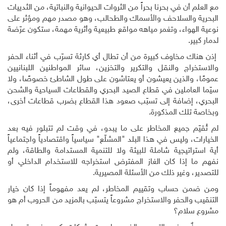
مع العلم أن في بحرنا بحراً من الثروات الحيوانية والنباتية، من الثدييات
البحرية والسلاحف والأسماك والطحالب، وهو مصدر مهم ومؤثر على
نوعية الهواء، وتغمر مياهه مواقع طبيعية وأثرية مهمة، ستكون عرّضة
لدمار كبير.
إذن هناك مخاوف كبيرة من أن تطال أي كارثة تسرّب في أثناء الحفر
والاستخراج والنقل والتكرير والتخزين، سائر المواطنين اللبنانيين
عمومًا، والذين يعيشون أو يعتاشون على طول الشاطئ خصوصًا، ولا
سيّما العاملين في قطاع الصيد البحري والقطاعات السياحية والشحن
البحري، إضافة إلى تسبّب صعود هذا القطاع بضرب قطاعات أخرى،
وبخاصة تلك المذكورة
.
لم تُقيّم جميع المخاطر على ما يبدو، في وقت لم تتبلور فيه بعد
الخيارات، وليس في هذا البلد "المشلّع" سياسياً واقتصادياً واجتماعياً
أية استراتيجية شاملة للبيئة ولا للتنمية المستدامة والطاقة، ولم
نفهم ما إذا كان الغاز المفترض استخراجه للاستخدام الداخلي أو
للتصدير، وغير ذلك من الأسئلة المصيرية.
ومن ضمن حساب وتقييم المخاطر، لم يعد مفهوماً إذا كان خيار
التنقيب والحفر والاستخراج مشروعاً يتسبّب بالمزيد من الحروب أم هو
مشروع سلام؟