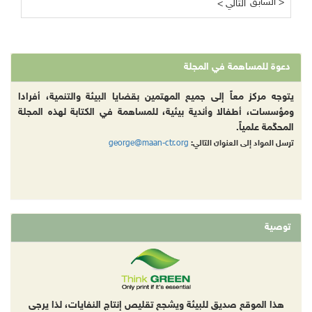
السابق >
< التالي
دعوة للمساهمة في المجلة
يتوجه مركز معاً إلى جميع المهتمين بقضايا البيئة والتنمية، أفرادا
ومؤسسات، أطفالا وأندية بيئية، للمساهمة في الكتابة لهذه المجلة
المحكّمة علمياً.
george@maan-ctr.org
ترسل المواد إلى العنوان التالي:
توصية
هذا الموقع صديق للبيئة ويشجع تقليص إنتاج النفايات، لذا يرجى