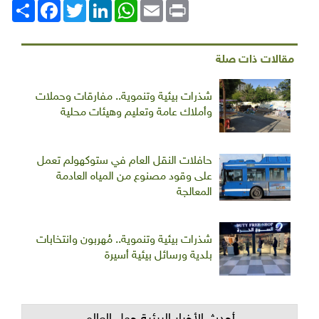
Print
Email
WhatsApp
LinkedIn
Twitter
انشر
Facebook
مقالات ذات صلة
شذرات بيئية وتنموية.. مفارقات وحملات
وأملاك عامة وتعليم وهيئات محلية
حافلات النقل العام في ستوكهولم تعمل
على وقود مصنوع من المياه العادمة
المعالجة
شذرات بيئية وتنموية.. مُهربون وانتخابات
بلدية ورسائل بيئية أسيرة