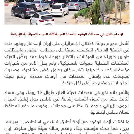
ازدحام خانق في محطات الوقود بالضفة الغربية أثناء الحرب الإسرائيلية-الإيرانية
أشعل هجوم دولة الاحتلال الإسرائيلي على إيران أزمة غاز ووقود حادة
في الضفة الغربية، انعكست سريعًا على محطات الوقود، واصطّفت
طوابير طويلة من المركبات، بانتظار دورها. فيما عمد بعضٌ لتعبئة
المشتقات النفطية بعبوات بلاستيكية، ولم يخلُ الأمر من شجارات
مؤسفة، ذهب ضحيتها شاب، كان يحاول فض مشاجرة، وصدرت
تعميمات عدة بإقفال المحطات في أوقات محددة، ومنع تعبئة
الجالونات، ووضع حد أعلى لكل مركبة.
والأمر ذاته تكرر في محطات تعبئة الغاز، طوال 12 يومًا، وفي مساء
الثالث عشر من تموز، أشعلت إشاعة في نابلس حول إغلاق المجال
الجوي الإيراني هجومًا كاسحًا على محطات الوقود، ما دفع المحافظ
غسان دغلس لإقفالها.
وترافقت أزمة الوقود مع أزمة أخلاق تستدعي استخلاص العِبر مما
جرى، فما حدث مؤسف جدًا، وقدم رسالة سيئة حول سلوكنا إبان