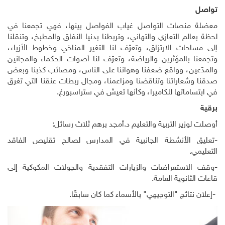
تواصل
معضلة منصات التواصل غياب الفواصل بينها، فهي تجمعنا في
لحظة بعالم التعازي والتهاني، وتربطنا بدنيا النفاق والمطبخ، وتنقلنا
إلى مساحات الارتزاق، وتعرّف لنا التغير المناخي وخطوط الأزياء،
وتجمعنا بالمؤثرين والرياضة، وتعرّف لنا أصوات الحكماء والمجانين
والمدّعين، وواقع ضعفنا وهواننا على الناس، ومصائب كذبنا وبعض
صدقنا وشعاراتنا وتناقضنا ومزاعمنا، ومجال ربطات عنقنا التي تغرق
في ابتساماتها للكاميرا، وكأنها تعيش في ستراسبورغ.
برقية
أوصلت لوزير التربية والتعليم د.أمجد برهم ثلاث رسائل:
-تعليق الأنشطة الجانبية في المدارس لصالح تقليص الفاقد
التعليمي.
-وقف الاستعراضات والزيارات التفقدية والجولات المكوكية إلى
قاعات الثانوية العامة.
-إعلان نتائج "التوجيهي" بالأسماء كما كان سابقًا.