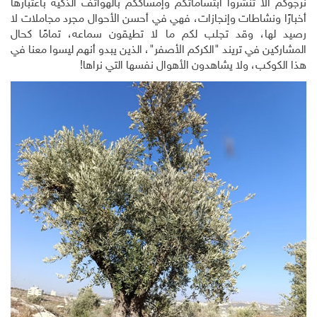
نرجوكم ألا تنشروا ابتساماتكم وإمساككم بالهواتف الذكية باعتبارها
أخبارًا ونشاطات وإنجازات، فهي في أحسن الأحوال مجرد مجاملات لا
رصيد لها، وقد تجلب لكم ما لا تطيقون سماعه، تمامًا كحال
المشاركين في تريند "الكركم الأصفر"، الذين يبدو أنهم ليسوا معنا في
هذا الكوكب، ولا يشاهدون الأهوال نفسها التي نراها!