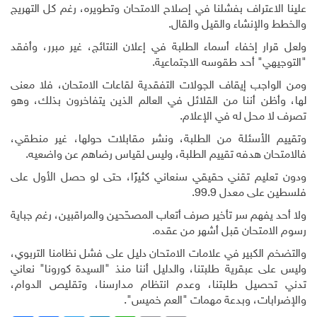
علينا الاعتراف بفشلنا في إصلاح الامتحان وتطويره، رغم كل التهريج
والخطط والإنشاء والقيل والقال.
ولعل قرار إخفاء أسماء الطلبة في إعلان النتائج، غير مبرر، وأفقد
"التوجيهي" أحد طقوسه الاجتماعية.
ومن الواجب إيقاف الجولات التفقدية لقاعات الامتحان، فلا معنى
لها، وأظن أننا من القلائل في العالم الذين يتفاخرون بذلك، وهو
تصرف لا محل له في الإعلام.
وتقييم الأسئلة من الطلبة، ونشر مقابلات حولها، غير منطقي،
فالامتحان هدفه تقييم الطلبة، وليس لقياس رضاهم عن واضعيه.
ودون تعليم تقني حقيقي سنعاني كثيرًا، حتى لو حصل الأول على
فلسطين على معدل 99.9.
ولا أحد يفهم سر تأخير صرف أتعاب المصحّحين والمراقبين، رغم جباية
رسوم الامتحان قبل أشهر من عقده.
والتضخم الكبير في علامات الامتحان دليل على فشل نظامنا التربوي،
وليس على عبقرية طلبتنا، والدليل أننا منذ "السيدة كورونا" نعاني
تدني تحصيل طلبتنا، وعدم انتظام مدارسنا، وتقليص الدوام،
والإضرابات، وبدعة مهمات "العم خميس".