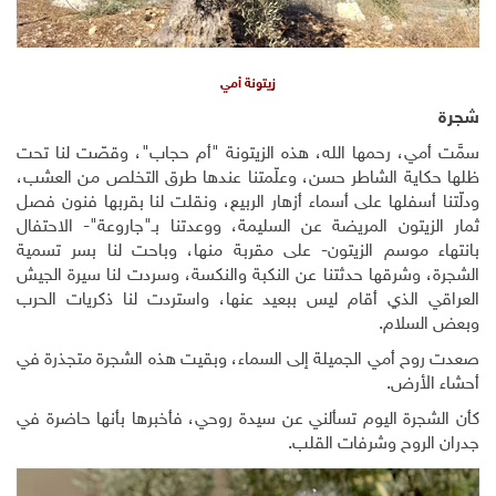
زيتونة أمي
شجرة
سمَّت أمي، رحمها الله، هذه الزيتونة "أم حجاب"، وقصّت لنا تحت
ظلها حكاية الشاطر حسن، وعلّمتنا عندها طرق التخلص من العشب،
ودلّتنا أسفلها على أسماء أزهار الربيع، ونقلت لنا بقربها فنون فصل
ثمار الزيتون المريضة عن السليمة، ووعدتنا بـ"جاروعة"- الاحتفال
بانتهاء موسم الزيتون- على مقربة منها، وباحت لنا بسر تسمية
الشجرة، وشرقها حدثتنا عن النكبة والنكسة، وسردت لنا سيرة الجيش
العراقي الذي أقام ليس ببعيد عنها، واستردت لنا ذكريات الحرب
وبعض السلام.
صعدت روح أمي الجميلة إلى السماء، وبقيت هذه الشجرة متجذرة في
أحشاء الأرض.
كأن الشجرة اليوم تسألني عن سيدة روحي، فأخبرها بأنها حاضرة في
جدران الروح وشرفات القلب.