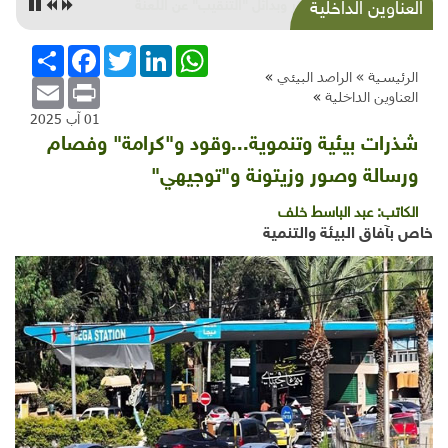
مخاطر وبدائل "التنقيب" عن اللعنة
العناوين الداخلية
WhatsApp
LinkedIn
Twitter
Facebook
انشر
الرئيسية »
الراصد البيئي
»
Email
Print
العناوين الداخلية
»
01 آب 2025
شذرات بيئية وتنموية...وقود و"كرامة" وفصام
ورسالة وصور وزيتونة و"توجيهي"
الكاتب:
عبد الباسط خلف
خاص بآفاق البيئة والتنمية