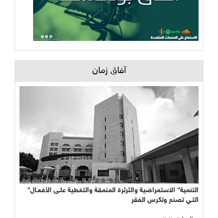
آفاق زمان
"التنمية" الاستعراضية والثرثرة المنمقة والتغطية علـى الأفعـال
التـي تصنع وتكرس الفقر