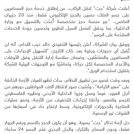
أعلنت شركة "جت" لنقل الركاب، عن إطلاق خدمة حجز المسافرين
على جسر الملك حسين بالحجز الإلكتروني فقط، منذ 23 حزيران
الماضي، "عبر منصة حجز متخصصة أُعدّت بالتنسيق مع وزارة
الداخلية، بما يحقق أفضل السبل لتطوير وتحسين جودة الخدمات
المقدّمة على الجسر".
ووفق بيان للشركة، أعلن رئيسها التنفيذي خالد ذيب اللحام، أنه لن
تُقبل أي حجوزات ورقية بعد ذلك التاريخ، "لتسهيل الإجراءات على
المسافرين والمشغّلين، وضمان سلاسة إدارة التنقل وفق الأوقات
والأعداد المخصصة لكل حركة، وتماشيًا مع التوجهات البيئية للشركة
بتقليل استخدام الورق".
وبعد وقت قصير من تطبيق النظام، بدأت تظهر للعيان الأزمة الخانقة
على "معبر الكرامة"، ونُشرت صور لانتظار آلاف المواطنين دورهم من
أجل العبور، فيما وصل وزيرا الداخلية الأردني ونظيره الفلسطيني
للجسر وللمعبر، وأعلنا إجراءات للتخفيف من الأزمة، ومنع عمليات
المتاجرة بالحجوزات الإلكترونية، وسط ارتفاع حاد في أسعارها من
القنوات غير الرسمية.
حل أزمة تذاكر "جت" بسيط، وهو أن يكون الحجز بالاسم ورقم الجواز
فقط، ودون السماح بالتكرار، والحل الجذري فتح الجسر 24 ساعة؛