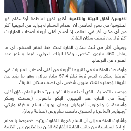
لاغوس/ آفاق البيئة والتنمية:
أظهر تقرير لمنظمة أوكسفام غير
الحكومية في تموز الماضي أن انعدام المساواة يتزايد في أفريقيا أكثر
من أي مكان آخر في العالم، إذ أصبح أغنى أربعة أصحاب المليارات
أكثر ثراء من نصف سكان القارة.
ويعيش أكثر من ثلث سكان القارة تحت خط الفقر المدقع، أي ما
يعادل 460 مليون شخص، وفقا للبنك الدولي، فيما يستمر عدد
الفقراء في الارتفاع.
وأوضحت المنظمة في تقريرها "أربعة من أغنى أصحاب المليارات في
أفريقيا يملكون اليوم ثروة تبلغ 57,4 مليار دولار، وهو ما يزيد عن
الثروة الإجمالية لـ750 مليون شخص، أي نصف سكان القارة".
وبحسب التصنيف الذي أعدته مجلة "فوربس" مطلع العام، فإن أغنى
أربعة في القارة هم النيجيري أليكو دانغوتي (إسمنت وسكر
وأسمدة…) والجنوب أفريقيان يوهان روبرت (سلع فاخرة) ونيكي
أوبنهايمر (ألماس) والمصري ناصف ساويرس (صناعة وبناء).
وأشارت المنظمة إلى أن اتساع فجوة التفاوت يرتبط خصوصا بانعدام
الإرادة السياسية من جانب القادة الأفارقة الذين يحافظون على أنظمة