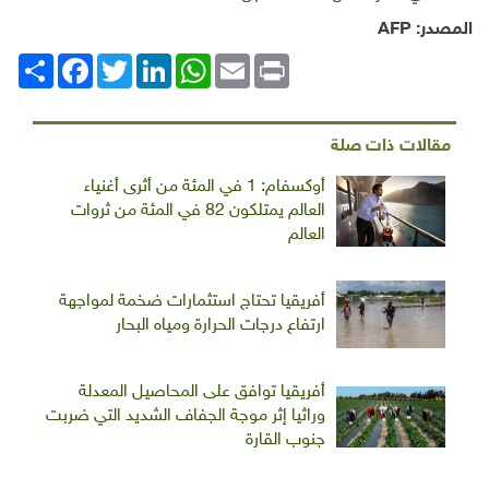
المصدر:
AFP
Print
Email
WhatsApp
LinkedIn
Twitter
انشر
Facebook
مقالات ذات صلة
أوكسفام: 1 في المئة من أثرى أغنياء
العالم يمتلكون 82 في المئة من ثروات
العالم
أفريقيا تحتاج استثمارات ضخمة لمواجهة
ارتفاع درجات الحرارة ومياه البحار
أفريقيا توافق على المحاصيل المعدلة
وراثيا إثر موجة الجفاف الشديد التي ضربت
جنوب القارة