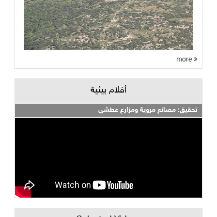
more
أفلام بيئية
تحقيق: مصانع مروية ومزارع عطشى