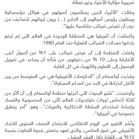
ضريبية مؤاتية للأغنياء وغير فعالة.
وقالت "الأثرياء الذين يستثمرون أصولهم في هياكل مؤسساتية
وينقلون رؤوس أموالهم إلى الخارج (…) يرون ثرواتهم تتضاعف من
دون أن تفرض ضرائب متناسبة عليها".
وأضافت أن أفريقيا هي المنطقة الوحيدة في العالم التي لم ترفع
بلدانها معدلات الضرائب الفعلية منذ العام 1980.
ولفتت المنظمة إلى أن فرض ضرائب على 1% من أصول أغنى
الأفارقة وعلى 10 % من دخولهم، من شأنه أن يساعد في تمويل
الوصول إلى التعليم والكهرباء في كل القارة.
وقدّرت أوكسفام أن "الحكومات الأفريقية هي في المتوسط من بين
الأقل انخراطا في الحد من انعدام المساواة".
وأوضحت "تشير البحوث التي أجرتها منظمة أوكسفام إلى أن أكثر من
ثلاثة أخماس ثروات مليارديرات العالم تأتي من المحسوبية والفساد
وإساءة استخدام السلطة الاحتكارية والميراث"، وهو "أمر ينطبق
خصوصا في أفريقيا".
ونُشر التقرير في اليوم الافتتاحي للاجتماع النصف السنوي للاتحاد
الأفريقي في تموز الماضي، والذي تعهد بخفض فجوة التفاوت بنسبة
15% في القارة خلال العقد المقبل.