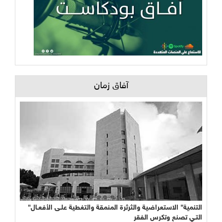
آفاق زمان
"التنمية" الاستعراضية والثرثرة المنمقة والتغطية علـى الأفعـال
التـي تصنع وتكرس الفقر