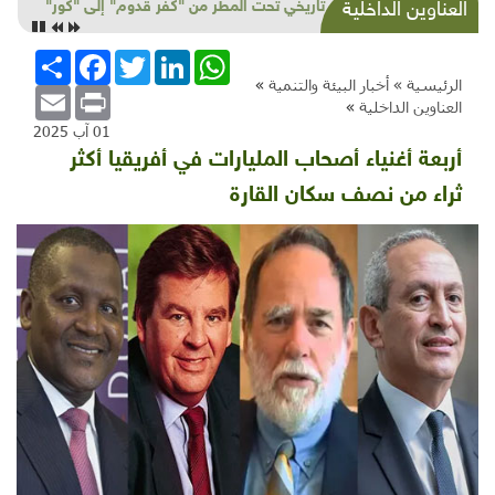
مخاطر وبدائل "التنقيب" عن اللعنة
العناوين الداخلية
WhatsApp
LinkedIn
Twitter
Facebook
انشر
الرئيسية »
أخبار البيئة والتنمية
»
Email
Print
العناوين الداخلية
»
01 آب 2025
أربعة أغنياء أصحاب المليارات في أفريقيا أكثر
ثراء من نصف سكان القارة