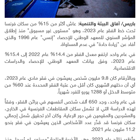
باريس/ آفاق البيئة والتنمية:
عاش أكثر من 15% من سكان فرنسا
تحت خط الفقر عام 2023، وهو "مستوى غير مسبوق" منذ إطلاق
المؤشر السنوي للمعهد الوطني للإحصاء "إنسي" عام 1996 والذي
أفاد عن "زيادة حادة" في عدم المساواة
.
في عام واحد ارتفع معدل الفقر من 14.4% عام 2022 إلى 15.4%
عام 2023، وفق بيانات المعهد الوطني للإحصاء والدراسات
الاقتصادية
.
وبالأرقام كان 9.8 مليون شخص يعيشون في فقر مادي عام 2023،
أي أن دخلهم الشهري كان أقل من عتبة الفقر المحددة عند 60% من
متوسط الدخل أو 1288 يورو للفرد شهرياً
.
في عام واحد، وجد 650 ألف شخص أنفسهم في براثن الفقر، وفقاً
لهذه الدراسة التي لا تشمل سكان المقاطعات الفرنسية في الخارج،
والمشردين والمقيمين في دور الرعاية. وكان آخر تحقيق شمل إجمالي
سكان فرنسا قد قدَّر عدد الأشخاص الذين يعيشون في فقر بنحو
11.2 مليون عام 2021
.
وتُظهر نتائج عام 2023، وهي الأخيرة المتاحة "مستوى لم يُسجل منذ