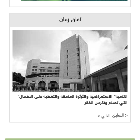
آفاق زمان
"التنمية" الاستعراضية والثرثرة المنمقة والتغطية علـى الأفعـال
التـي تصنع وتكرس الفقر
السابق >
< التالي