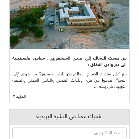
من صمت النُسَّاك إلى صدى المستغورين.. مغامرة فلسطينية
إلى دير وادي المُقَلق :
مع أولى ساعات الصباح، انطلق نحو ثلاثين مستغورًا من فريق "إلى
القمر"، قدموا من قرى وبلدات القدس والداخل المحتل والضفة
الغربية، في رحلة ...
المزيد
اشترك معنا في النشرة البريدية