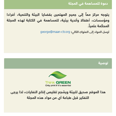
دعوة للمساهمة في المجلة
يتوجه مركز معاً إلى جميع المهتمين بقضايا البيئة والتنمية، أفرادا
ومؤسسات، أطفالا وأندية بيئية، للمساهمة في الكتابة لهذه المجلة
المحكّمة علمياً.
george@maan-ctr.org
ترسل المواد إلى العنوان التالي:
توصية
هذا الموقع صديق للبيئة ويشجع تقليص إنتاج النفايات، لذا يرجى
التفكير قبل طباعة أي من مواد هذه المجلة