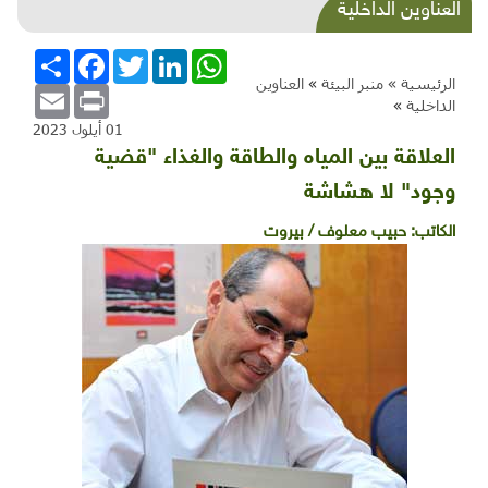
شذرات بيئية وتنموية.. مزاد ومنصات وأولويات
العناوين الداخلية
وهندسة بناء وحَرّ
WhatsApp
LinkedIn
Twitter
Facebook
انشر
الرئيسية »
منبر البيئة
»
العناوين
Email
Print
الداخلية
»
01 أيلول 2023
العلاقة بين المياه والطاقة والغذاء "قضية
وجود" لا هشاشة
الكاتب:
حبيب معلوف / بيروت