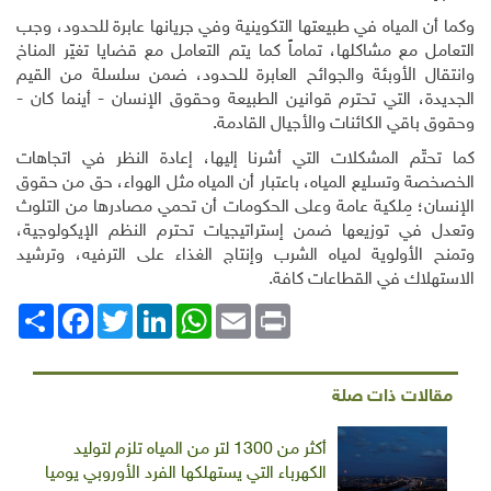
وكما أن المياه في طبيعتها التكوينية وفي جريانها عابرة للحدود، وجب
التعامل مع مشاكلها، تماماً كما يتم التعامل مع قضايا تغيّر المناخ
وانتقال الأوبئة والجوائح العابرة للحدود، ضمن سلسلة من القيم
الجديدة، التي تحترم قوانين الطبيعة وحقوق الإنسان - أينما كان -
وحقوق باقي الكائنات والأجيال القادمة.
كما تحتّم المشكلات التي أشرنا إليها، إعادة النظر في اتجاهات
الخصخصة وتسليع المياه، باعتبار أن المياه مثل الهواء، حق من حقوق
الإنسان؛ مِلكية عامة وعلى الحكومات أن تحمي مصادرها من التلوث
وتعدل في توزيعها ضمن إستراتيجيات تحترم النظم الإيكولوجية،
وتمنح الأولوية لمياه الشرب وإنتاج الغذاء على الترفيه، وترشيد
الاستهلاك في القطاعات كافة
.
Print
Email
WhatsApp
LinkedIn
Twitter
انشر
Facebook
مقالات ذات صلة
أكثر من 1300 لتر من المياه تلزم لتوليد
الكهرباء التي يستهلكها الفرد الأوروبي يوميا