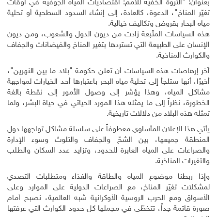
بعنوان: "الثروة الخفية للأمم: اقتصاديات المياه الجوفية في أوقات
تغيّر المناخ"، الدعوة، كالعادة، إلى إنشاء السدود السطحية أو تحلية
مياه البحار بقروض وتكاليف خيالية.
هذه السياسات المتّبعة زادت من ديون الدول والشعوب، ومن ديون
الإنسان على الطبيعة التي تستردها بتغير المناخ والفيضانات والجفاف
والكوارث المناخية
.
آخر إرهاصات هذه السياسات أن تعلن حكومة "بلاد ما بين النهرين"،
أخيرًا، أنها ستلجأ إلى تحلية مياه البحر باعتبارها أحد الخيارات لمواجهة
مشاكل المياه، وهذا يؤشر إلى وصول الأمور إلى نقطة بالغة
الخطورة، نظراً إلى ما يمثله هذا المورد الحياتي في حياة البشر، ولما
تمثله هذه البلاد من دلالات تاريخية.
يأتي هذا الإعلان المأساوي معطوفاً على سلسلة مشاكل تواجهها دول
المنطقة جميعها، بين الشحّ والجفاف والتلوث وسوء الإدارة
والصراعات على المياه العابرة للحدود، وتزايد عدد السكان والطلب
والتغيرات المناخية.
وإذا ربطنا موضوع المياه والطاقة والغذاء ومتطلبات التصدي
لمشكلات تغيّر المناخ، مع الصراعات الدولية على الموارد وعلى
الأسواق ومع الحرب الروسية الأوكرانية شبه العالمية، نصبح أمام
صورة قاتمة جداً، تتخطّى في مجملها كل حدود الكوارث التي عرفتها