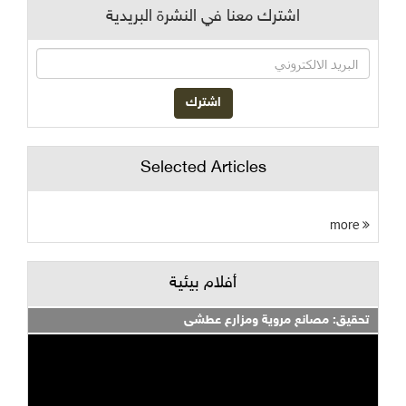
اشترك معنا في النشرة البريدية
Selected Articles
more
أفلام بيئية
تحقيق: مصانع مروية ومزارع عطشى