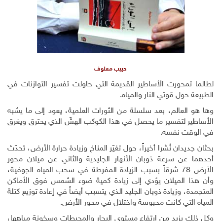
حبيب معلوف
لطالما تمحورت الأساطير القديمة التي حاولت تفسير التوازنات في
الطبيعة حول قوتي النار والمياه.
وها هو العالم، بعد سلسلة من الثورات العلمية، يعود إلى ما يشبه
الأساطير لتفسير ما يحصل في هذا الكوكب الهشّ الذي يحترق ويغرق
في الوقت نفسه.
بحثان جديدان نُشرا أخيراً، حول تغيّر المناخ وزيادة حرارة الأرض، تحدّث
أحدهما عن سرعة ذوبان الأنهار الجليدية والثاني عن ميلان محور
الأرض 78 شرقاً بسبب الزيادة المفرطة في سحب المياه الجوفية،
وأن هذا الميلان يؤدي إلى زيادة كمية ضوء الشمس فوق الأماكن
المتجمدة، وزيادة ذوبان الجليد الذي يتسبب أيضاً في إعادة توزيع كتلة
المياه التي كانت محبوسة واختلال في محور الأرض.
وكل ذلك يزيد من ارتفاع مستوى البحار والمحيطات وسخونة مياهها،