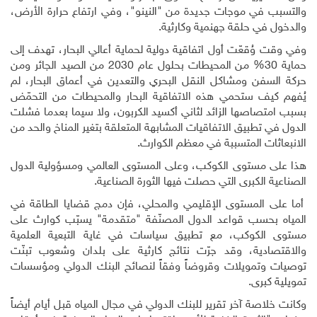
والتسبب في موجات جديدة من "النينو"، وفي ارتفاع حرارة الأرض،
والدخول في حلقة جهنمية وكارثية
.
وفي وقت وُقعّت أول اتفاقية دولية لحماية أعالي البحار، تهدف إلى
حماية 30% من المحيطات بحلول عام 2030 من الصيد الجائر ومن
حركة السفن ومشاكل النقل البحري والتعدين في أعماق البحار، لم
يُفهم كيف ستحمي هذه الاتفاقية البحار والمحيطات من التحمّض
بسبب امتصاصها الزائد لثاني أكسيد الكربون، ولا سيما بعدما فشلت
الدول في تطبيق الاتفاقيات المشابهة المتعلقة بتغير المناخ والحد من
الانبعاثات المتسببة في معظم الكوارث
.
هذا على مستوى الكوكب، وعلى المستوى العالمي ومسؤولية الدول
الصناعية الكبرى التي حصلت فيها الثورة الصناعية.
أما على المستوى الإقليمي والمحلي، فإن دمج قضايا الطاقة في
المياه بحسب قواعد الدول المصنّفة "متقدمة" يسبّب كوارث على
مستوى الكوكب، مع تطبيق سياسات في غاية التبعية العلمية
والاقتصادية، وقد جرّت نتائج كارثية على بلدان وشعوب تبنّت
توصيات وتمويلات وقروضاً وفقاً لنصائح البنك الدولي ومؤسسات
تمويلية كبرى.
وكانت خلاصة آخر تقرير للبنك الدولي في مجال المياه قبل أيام أيضاً