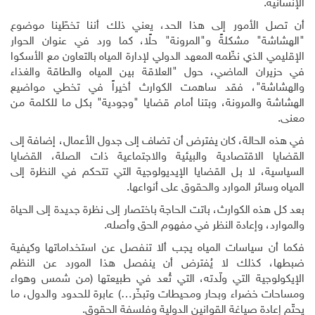
الإنسانية
.
أن تصل الأمور إلى هذا الحد، يعني ذلك أننا تخطّينا موضوع
"الهشاشة" مشكلةً و"المرونة" حلًا، كما ورد في عنوان الحوار
الإقليمي الذي نظّمه المعهد الدولي لإدارة المياه بالتعاون مع الأسكوا
في حزيران الماضي، حول "العلاقة بين المياه والطاقة والغذاء
والهشاشة"، فقد ساهمت الكوارث أخيراً في تخطي مواضيع
الهشاشة والمرونة، وبتنا أمام قضايا "وجودية" بكل ما للكلمة من
معنى
.
في هذه الحالة، كان يفترض أن تضاف إلى جدول الأعمال، إضافة إلى
القضايا الاقتصادية والبيئية والاجتماعية ذات الصلة، القضايا
السياسية، لا بل القضايا الإيديولوجية التي تتحكم في النظرة إلى
المياه وسائر الموارد والحقوق على أنواعها
.
بعد كل هذه الكوارث، باتت الحاجة باختصار إلى نظرة جديدة إلى الحياة
والموارد، وإعادة النظر في مفهوم الحق وأصله.
فكما أن سياسات المياه يجب ألا تنفصل عن استخداماتها وكيفية
ضبطها، كذلك لا يُفترض أن ينفصل هذا المورد عن النظم
الإيكولوجية التي ولّدته، التي تُعد في طبيعتها (من شمس وهواء
ومساحات خضراء وبحار ومحيطات وتبخّر…) عابرة للحدود والدول، ما
يحتّم إعادة صياغة القوانين الدولية وفلسفة الحقوق.