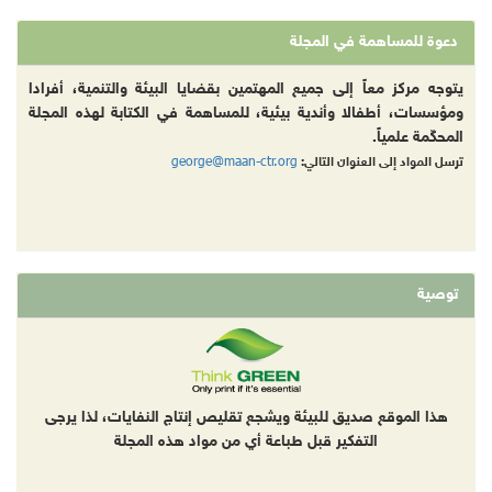
دعوة للمساهمة في المجلة
يتوجه مركز معاً إلى جميع المهتمين بقضايا البيئة والتنمية، أفرادا
ومؤسسات، أطفالا وأندية بيئية، للمساهمة في الكتابة لهذه المجلة
المحكّمة علمياً.
george@maan-ctr.org
ترسل المواد إلى العنوان التالي:
توصية
هذا الموقع صديق للبيئة ويشجع تقليص إنتاج النفايات، لذا يرجى
التفكير قبل طباعة أي من مواد هذه المجلة