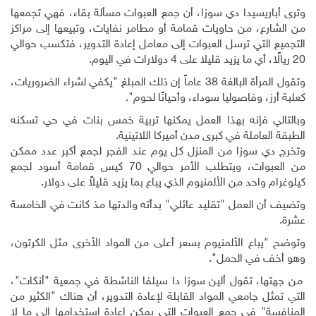
وترى أباريسيدا دي سوزا، أن جمع العبوات مسألة بقاء، فهي تجمعها
من الشارع، من حاويات قمامة أو مطامر نفايات، وتبيعها إلى مراكز
التجميع التي ترسل العبوات إلى معامل إعادة التدوير، فتكسب حوالي
20 ريالًا، أي ما يزيد قليلا على 4 دولارات في اليوم
.
وتقول المرأة البالغة 38 عاماً إن ذلك المبلغ "يكفي لشراء الضروريات،
كعلبة أرز، وفاصوليا سوداء، وأحيانًا لحوم".
وبالتالي فإنه بهذا العمل يمكنها تربية خمس بنات في حي تسكنه
الطبقة العاملة في كبرى مدن أميركا اللاتينية
.
وتخرج دي سوزا من المنزل كل يوم عند الفجر لجمع أكبر عدد ممكن
من العبوات، ويتطلب الأمر حوالي 70 كيس قمامة أسود لجمع
كيلوغرام واحد من الألمنيوم الذي يباع بما يزيد قليلاً على دولار
.
وتضيف أن العمل "تقليد عائلي" بدأته والدتها مذ كانت في الخامسة
عشرة
.
وتوضح "يباع الألمنيوم بسعر أعلى من المواد الأخرى مثل الكرتون،
وهو أخف في الحمل".
من جهتها، تقول ألين سوزا دا سيلفا الناشطة في جمعية "أنكات"،
التي تمثل جامعي المواد القابلة لإعادة التدوير، أن هناك "الكثير من
المنافسة" في جمع العبوات التي يمكن إعادة استخدامها إلى ما لا