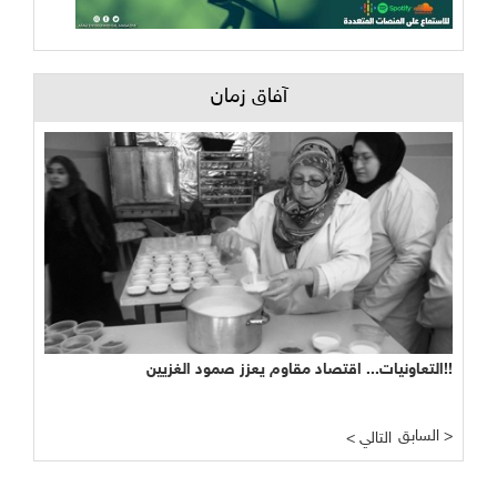
آفاق زمان
التعاونيات... اقتصاد مقاوم يعزز صمود الغزيين!!
السابق >
< التالي