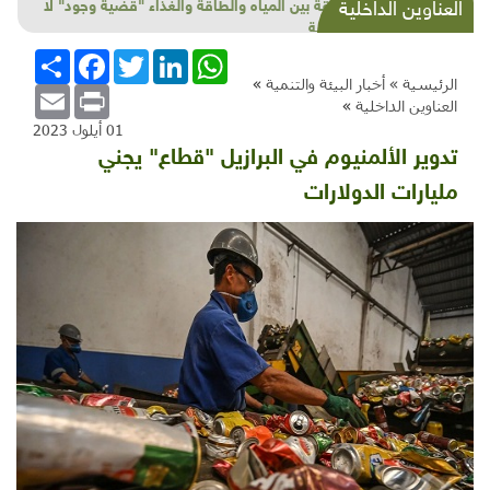
شذرات بيئية وتنموية.. مزاد ومنصات وأولويات
العناوين الداخلية
وهندسة بناء وحَرّ
WhatsApp
LinkedIn
Twitter
Facebook
انشر
الرئيسية »
أخبار البيئة والتنمية
»
Email
Print
العناوين الداخلية
»
01 أيلول 2023
تدوير الألمنيوم في البرازيل "قطاع" يجني
مليارات الدولارات