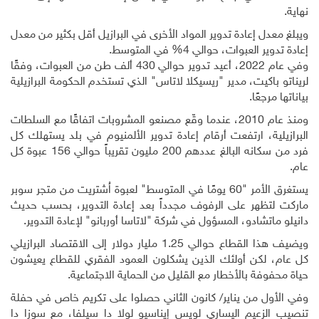
نهاية
.
ويبلغ معدل إعادة تدوير المواد الأخرى في البرازيل أقل بكثير من معدل
إعادة تدوير العبوات، حوالي 4% في المتوسط
.
وفي عام 2022، أعيد تدوير حوالي 430 ألف طن من العبوات، وفقًا
لريناتو باكيت، مدير "ريسيكلا لاتاس" الذي تستخدم الحكومة البرازيلية
بياناتها مرجعًا
.
ومنذ عام 2010، عندما وقّع مصنعو المشروبات اتفاقًا مع السلطات
البرازيلية، ارتفعت أرقام إعادة تدوير الألمنيوم في بلد يستهلك كل
فرد من سكانه البالغ عددهم 200 مليون تقريباً حوالي 156 عبوة كل
عام
.
يستغرق الأمر "60 يومًا في المتوسط" لعبوة اُشتريت من متجر سوبر
ماركت لتظهر على الرفوف مجدداً بعد إعادة التدوير، بحسب حديث
دانيلو ماتشادو، المسؤول في شركة "لاتاسا أوربانو" لإعادة التدوير
.
ويضيف هذا القطاع حوالي 1.25 مليار دولار إلى الاقتصاد البرازيلي
كل عام، لكن أولئك الذين يشكلون العمود الفقري للقطاع يعيشون
حياة محفوفة بالأخطار مع القليل من الحماية الاجتماعية
.
وفي الأول من يناير/ كانون الثاني حصلوا على تكريم خاص في حفلة
تنصيب الزعيم اليساري لويس إيناسيو لولا دا سيلفا، مع سوزا دا