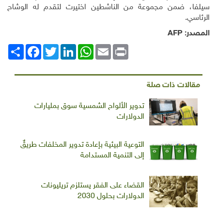
سيلفا، ضمن مجموعة من الناشطين اختيرت لتقدم له الوشاح
الرئاسي
.
المصدر:
AFP
Print
Email
WhatsApp
LinkedIn
Twitter
انشر
Facebook
مقالات ذات صلة
تدوير الألواح الشمسية سوق بمليارات
الدولارات
التوعية البيئية بإعادة تدوير المخلفات طريقٌ
إلى التنمية المستدامة
القضاء على الفقر يستلزم تريليونات
الدولارات بحلول 2030