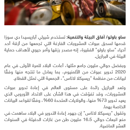
ساو باولو/ آفاق البيئة والتنمية:
تستخدم شيرلي أباريسيدا دي سوزا
قدمها لسحق عبوات المشروبات الفارغة التي تجمعها من أزقة أحد
أحياء "ساو باولو" الفقيرة، إنه مصدر رزقها وأمر حيوي لأهداف حماية
البيئة في البرازيل
.
وبفضل حوالي مليون جامع مثلها، أعادت البلاد للمرة الأولى في عام
2020 تدوير عبوات من الألمنيوم، بما يعادل ما تنتجه منها وفقًا
لبيانات من منظمة "ريسيكلا لاتاس"، الجمعية التي تمثل القطاع
.
وتعد البرازيل رائدة على مستوى العالم في إعادة تدوير عبوات
المشروبات، وقد تفوّقت في هذا الشأن على الاتحاد الأوروبي الذي
يعيد تدوير 73% منها، والولايات المتحدة 60%، وفقًا لقواعد البيانات
الخاصة بهما
.
وتقول "ريسيكلا لاتاس" إن جهود إعادة التدوير في البلاد ساهمت في
منع انبعاث حوالي 16.5 مليون طن من غازات الدفيئة في السنوات
العشر الماضية
.