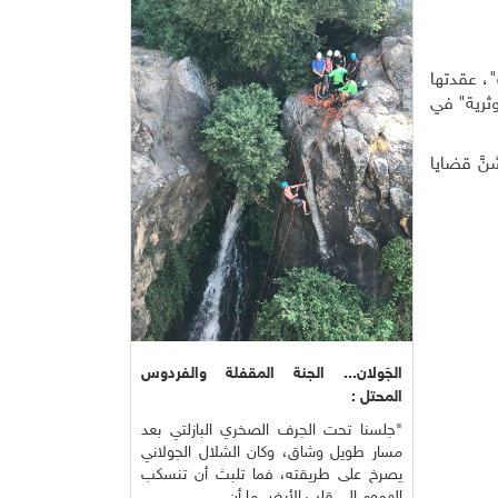
، عقدتها
وثرية" في
َّ قضايا
الجَولان... الجنة المقفلة والفردوس
المحتل :
"جلسنا تحت الجرف الصخري البازلتي بعد
مسار طويل وشاق، وكان الشلال الجولاني
يصرخ على طريقته، فما تلبث أن تنسكب
الهموم إلى قلب الأرض ما أن ...