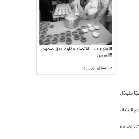
التعاونيات... اقتصاد مقاوم يعزز صمود
الغزيين!!
السابق >
< التالي
ا ملهمًا،
 البيئية،
ات، إضافة