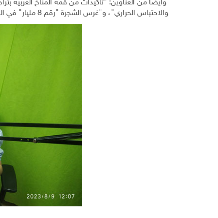
والاحتباس الحراري"، و"غرس الشجرة "رقم 8 مليار" في الوطن العربي في احتفال رسمي لمجلس وزراء البيئة العرب، وتراجع الزحف الأصفر".