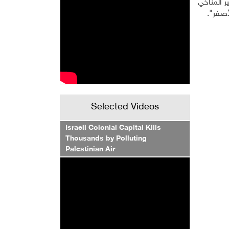
نهاية للتغير المناخي
Selected Videos
Israeli Colonial Capital Kills
Thousands by Polluting
Palestinian Air