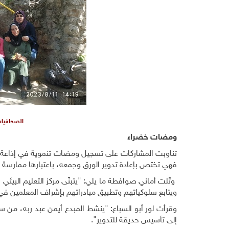
الصحافيات
ومضات خضراء
تناوبت المشاركات على تسجيل ومضات تنموية في إذاعة الج
فهي تختص بإعادة تدوير الورق وجمعه، باعتبارها ممارسة ع
وتَلت أماني صوافطة ما يلي: "يتبنّى مركز التعليم البيئي ب
ويتابع سلوكياتهم وتطبيق مبادراتهم بإشراف المعلمين في
وقرأت لور أبو السباع: "ينشط المبدع أيمن عبد ربه، من س
إلى تأسيس حديقة للتدوير"
.