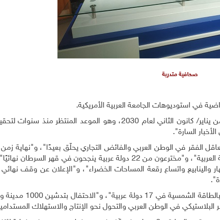
صحافية متدربة
ضية في استوديوهات الجامعة العربية الأمريكية.
واستهلّتا النشرة: "نحييكم بأجمل تحية، اليوم هو الأول من يناير/ كانون الثاني لعام 2030، وهو الموعد المنت
الأخبار السارة".
عاقل الفقر في الوطن العربي والفائض التجاري يحلّق بعيدًا"، و"نهاية زمن
الوطن العربي والوصول إلى صفر هدر في الموارد الغذائية العربية"، و"مخترعون من 22 دولة عربية ينجحون في قهر ال
هار والينابيع واتساع رقعة المساحات الخضراء"، و"الإعلان عن وقف نهائي
وكذلك من العناوين "تدشين أكبر مصانع للسيارات تعمل بالطاقة 
 البلاستيكي في الوطن العربي والتحول نحو الإنتاج والاستهلاك المستدامي