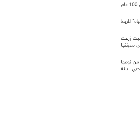
وقرأت ميرا الجزرة: "تمكنت مبادرة "مئوية مدرسة برقين" من جمع 120 ألف دولار من الخريجين، وأعادتها إلى المدرسة في ذكرى 100 عام
ة" للربط
حيث زرعت
 مدينتها
 المنصة الأولى من نوعها
بي البيئة