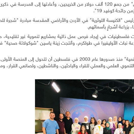
 جائحة كوفيد 19
."
يس "الكنيسة اللوثرية" في الأردن والأراضي المقدسة مبادرة "شجرة للحيا
، بزراعة أشجارٍ بأسمائهم
.
فلسطينيات في إيجاد فرص عمل ذاتية بمشاريع تنموية غير تقليدية، 
رعة نبات الأوليفيرا في طولكرم، وأنتجت زينة ياسين "شوكولاتة صحية" في
فيما قالت ميار ضبابا: "استطاعت مجلة "آفاق البيئة والتنمية" منذ صدورها عام 2003 في فلسطين أن تتحول إلى
تنموي العلمي والعملي للقراء والباحثين، والناشطين، ولصانعي القرار، ومح