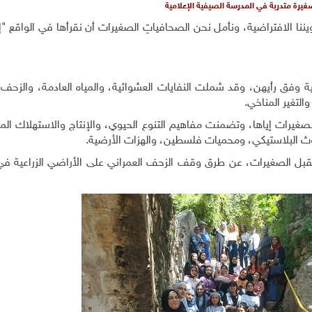
يرة متدربة في المدرسة الصيفية الإعلامية
ننا الافتراضية، ونأمل نحن الصحافياتِ الصغيرات أن نقرأها في الواقع "إ
ية وفق رأيهن، وقد شملت النفايات العشوائية، والمياه العادمة، والزحف 
التغير المناخي.
لصغيرات إياها، وتضمنت مفاهيم التنوع الحيوي، والإنتاج والاستهلاك الم
لوث البلاستيكي، ومحميات فلسطين، والهزات الأرضية.
بل الصغيرات، عن طرق وقف الزحف العمراني على الأراضي الزراعية في