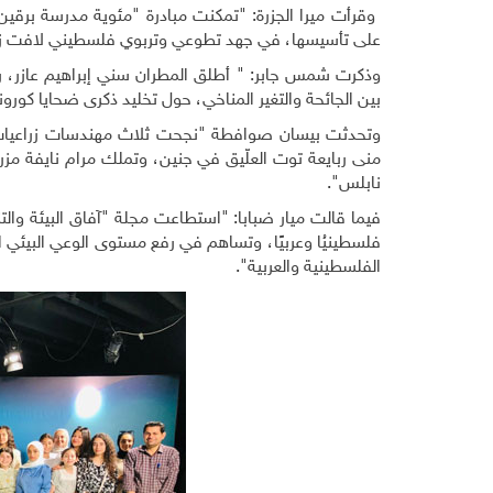
على تأسيسها، في جهد تطوعي وتربوي فلسطيني لافت زمن
وذكرت شمس جابر: " أطلق المطران سني إبراهيم عازر، رئ
بين الجائحة والتغير المناخي، حول تخليد ذكرى ضحايا كورونا
وتحدثت بيسان صوافطة "نجحت ثلاث مهندسات زراعيات 
منى ربايعة توت العلّيق في جنين، وتملك مرام نايفة مز
نابلس"
.
فلسطينيُا وعربيًا، وتساهم في رفع مستوى الوعي البيئي ال
الفلسطينية والعربية".