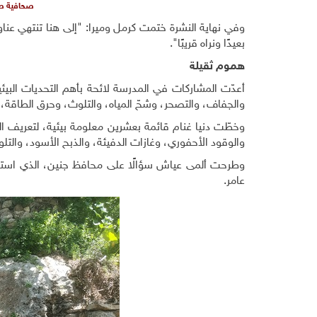
صحافية صغ
وفي نهاية النشرة ختمت كرمل وميرا: "إلى هنا تنتهي عناوي
بعيدًا ونراه قريبًا".
هموم ثقيلة
أعدّت المشاركات في المدرسة لائحة بأهم التحديات البيئ
والجفاف، والتصحر، وشحّ المياه، والتلوث، وحرق الطاقة، و
وخطّت دنيا غنام قائمة بعشرين معلومة بيئية، لتعريف ا
والوقود الأحفوري، وغازات الدفيئة، والذبح الأسود، والت
وطرحت ألمى عياش سؤالًا على محافظ جنين، الذي استق
عامر.