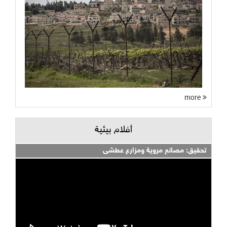
more
أفلام بيئية
تحقيق: مصانع مروية ومزارع عطشى