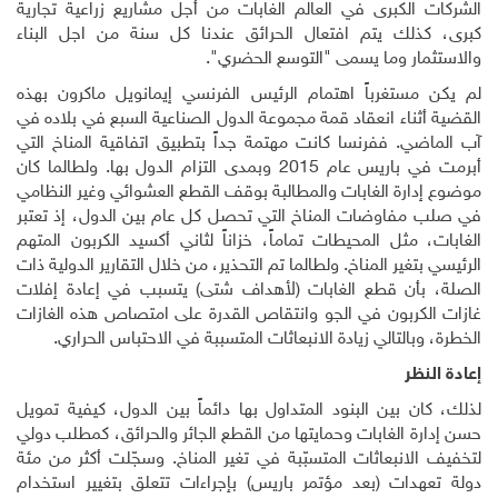
الشركات الكبرى في العالم الغابات من أجل مشاريع زراعية تجارية
كبرى، كذلك يتم افتعال الحرائق عندنا كل سنة من اجل البناء
والاستثمار وما يسمى
"
التوسع الحضري
"
.
لم يكن مستغرباً اهتمام الرئيس الفرنسي إيمانويل ماكرون بهذه
القضية أثناء انعقاد قمة مجموعة الدول الصناعية السبع في بلاده في
آب الماضي. ففرنسا كانت مهتمة جداً بتطبيق اتفاقية المناخ التي
أبرمت في باريس عام 2015 وبمدى التزام الدول بها. ولطالما كان
موضوع إدارة الغابات والمطالبة بوقف القطع العشوائي وغير النظامي
في صلب مفاوضات المناخ التي تحصل كل عام بين الدول، إذ تعتبر
الغابات، مثل المحيطات تماماً، خزاناً لثاني أكسيد الكربون المتهم
الرئيسي بتغير المناخ. ولطالما تم التحذير، من خلال التقارير الدولية ذات
الصلة، بأن قطع الغابات (لأهداف شتى) يتسبب في إعادة إفلات
غازات الكربون في الجو وانتقاص القدرة على امتصاص هذه الغازات
الخطرة، وبالتالي زيادة الانبعاثات المتسببة في الاحتباس الحراري.
إعادة النظر
لذلك، كان بين البنود المتداول بها دائماً بين الدول، كيفية تمويل
حسن إدارة الغابات وحمايتها من القطع الجائر والحرائق، كمطلب دولي
لتخفيف الانبعاثات المتسبّبة في تغير المناخ. وسجّلت أكثر من مئة
دولة تعهدات (بعد مؤتمر باريس) بإجراءات تتعلق بتغيير استخدام