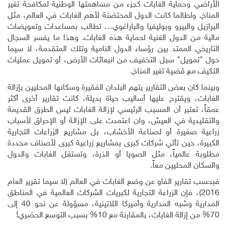
الأراضي وحماية الغابات كجزء من مساهمتها الوطنية لمكافحة تغير
المناخ. ولطالما كانت الدول المحتضنة لأهم الغابات في العالم، مثل
البرازيل والبيرو وبوليفيا والباراغوي… تطالب بمساعدات وتعويضات
مالية من الدول الغنية لحماية هذه الغابات. وهذا ما يفسر السجال
التاريخي الممتد بين رؤساء الدول النامية وتلك المتقدمة، لا سيما
حول "تمويل" سبل التخفيف من انبعاثات الأرض، أو تمويل عمليات
التكيف مع قضية تغير المناخ.
وبينما كان بعض التقارير يتهم البلدان الفقيرة وسكانها المحليين بإزالة
الغابات، ويقترح عليها أساليب حياة بديلة، كانت تقارير أخرى أكثر
عمقاً، تعتبر أن المسبب الرئيسي لإزالة الغابات ليس الطرق القديمة
والتقليدية في العيش، وان اعتمدت على الإزالة أو الإحراق لأسباب
زراعية صغيرة أو لصناعة الأخشاب، بل مشاريع الزراعات التجارية
الكبيرة، حين تأتي شركات كبرى بمشاريع زراعية كبرى لأصناف محددة
مطلوبة عالمياً، مثل الصويا أو الذرة، وتستغل الغابات والدول
والسكان المحليين معاً
.
فبحسب تقارير الفاو عن وضع الغابات في العالم (لا سيما تقرير العام
2016)، فإن الزراعة التجارية لكبريات الشركات العالمية في المناطق
المدارية وشبه المدارية وأميركا اللاتينية، مسؤولة عن نحو 40 إلى
70% من إزالة الغابات، بالمقارنة مع 10% بسبب التوسع الحضري
!