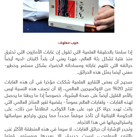
حبيب معلوف
إذا سلمنا بالحقيقة العلمية التي تقول إن غابات الأمازون التي تحترق
منذ فترة تشكل رئة العالم، فهذا يعني أن بلداً كلبنان -لديه أيضاً
حرائقه التي تلتهم غاباته ومساحاته الخضراء بشكل مستمر وخطير-
معني أيضا بمثل هذه الحرائق
.
صحيح أن بعض التقارير العلمية شككت مؤخرا في أن هذه الغابات
تنتج 20% من الاوكسيجين العالمي، إلا أن نصف هذه النسبة ليس
بالأمر القليل أيضاً على صحة البشرية، خصوصاً إذا ما ربطنا ما يحصل
لهذه الغابات - ولغابات العالم عموماً - بقضية تغير المناخ العالمي التي
باتت تهدد حياة كل فرد على هذا الكوكب. انطلاقاً من ذلك، على
الحكومة اللبنانية أن تأخذ موقفاً محدداً مما يجري وتراجع سياساتها
واستراتيجياتها في هذا الاتجاه
.
وتجدر الإشارة أن حرائق الغابات، لا سيما في هذه المنطقة الأكثر غنى
بالتنوع البيولوجي، ليست جديدة، إلا بعددها وبمستوى قوتها