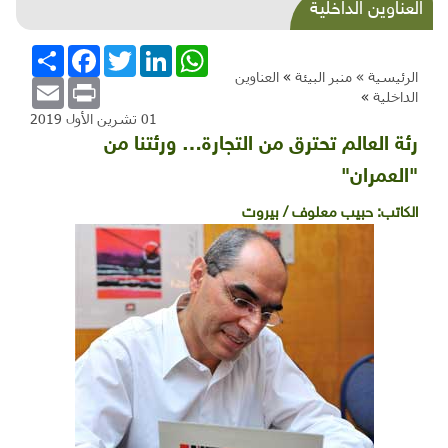
شذرات بيئية وتنموية...إسمنت جنين وخردة الخليل
العناوين الداخلية
وكهرباء الوطن وحقائب فرنسا
WhatsApp
LinkedIn
Twitter
Facebook
انشر
الرئيسية »
منبر البيئة
»
العناوين
Email
Print
الداخلية
»
01 تشرين الأول 2019
رئة العالم تحترق من التجارة… ورئتنا من
"العمران"
الكاتب:
حبيب معلوف / بيروت