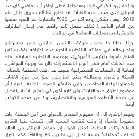
والإهمال والتأخر في البدء بمعالجتها. فحتى أواخر آب الماضي كان عدد
الحرائق الذي ضرب هذه الغابات قد تجاوز 80 ألف حريق خلال عام
2019، وهي تشكل زيادة أكثر من 90% بالمقارنة مع الفترة نفسها
من العام الماضي! كذلك حصل تأخر واضح في إدخال الطائرات
والجيش للبدء بعمليات المعالجة في البرازيل.
وإذا ربطنا ما حصل بموقف الرئيس البرازيلي جايير بولسونارو
وبتصريحاته في حملاته الانتخابية لناحية عدم اعترافه بقضية تغير
المناخ (أسوة بالرئيس الأميركي)، وبوعوده الانتخابية السابقة بفتح
هذه الغابات أمام شتى أنواع الاستثمارات كالزراعة وتربية المواشي،
إضافة إلى الصناعات الاستخراجية بسبب غنى هذه المنطقة بالمعادن
الثمينة والنادرة، ومطالبته بمنح المزارعين الحق في حرق الغابات
وتحويلها لزراعة المحاصيل، وفي طليعتها الصويا التجارية... لعرفنا أن
موضوع احتراق هذه الغابات وأي غابة أخرى في العالم بات لا ينفصل
عن صحة الأنظمة السياسية والاقتصادية، ولا عن صحة الكوكب
أيضا
.
وتجدر الإشارة إلى أن مفهوم السماح بالإحراق من أجل البستنة، بات
مفهوماً عالمياً، إذ باتت تتقارب النسب التي تتحدث عنها التقارير
الدولية وتلك المحلية، كمثل القول إن معظم الحرائق في العالم
تصنف
"
مفتعلة
"
بنسبة تصل إلى ما بين 80 و90%. فكما تحرق