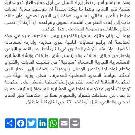
وهذا ما يفسر أسباب تعثر إيجاد السبل من أجل حماية الغابات ومحاربة
قضية تغير المناخ. وهذا ما يؤكد مجدداً أن موضوع حماية الغابات
مرتبط بالأمن الغذائي العالمي، إضافة إلى الأمن الصحي، وأن هناك
حاجة إلى إعادة النظر في اقتصاد السوق وقواعده، إذا أردنا أن نحمي
المناخ والغابات وديمومة الحياة على هذا الكوكب
.
وبما أن لبنان ملتزم رسمياً باتفاقية باريس المناخية، عليه في هذه
المناسبة أن يراجع حساباته لناحية طرق حمايته وإدارته لمساحاته
الخضراء. وإذ يعتبر التوسّع الحضري في لبنان أخطر من التوسع الزراعي
وأخطر من حرائق الغابات، وقد يتسبّب شق الطرقات وإنشاء المشاريع
الاستثمارية التجارية المسماة "سياحية" في تشتيت الغابات والأحراج
وقطع تواصلها وتدمير الوديان بالردميات، إضافة إلى الدمار الذي
أحدثته سياسة السدود السطحية المدمرة… فعلى وزارة البيئة في
الحكومة اللبنانية أن تعيد النظر في إستراتيجيتها وتعرض على الحكومة
توجهات أخرى معكوسة تماماً في المشاريع المسماة إنمائية، لحماية
ما بقي من مساحات خضراء والإسهام فعلاً في مكافحة تغيّر المناخ
المحلي والعالمي، قبل أن نفقد رئتنا في لبنان كلياً ونختنق
.
Print
Email
WhatsApp
LinkedIn
Twitter
انشر
Facebook