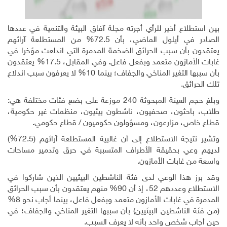
بين استطلاع أخير للرأي أجرته مجلة آفاق البيئة والتنمية في عددها
الصادر في أيلول الماضي، بأن 72.5% من المستطلعة آرائهم
يعتقدون بأن سبب الحرائق الضخمة المدمرة التي اندلعت مؤخرا في
غابات الأمازون متعمد وبفعل فاعل. وفي المقابل، 17.5% يعتقدون
بأن سببها التغير المناخي والجفاف؛ بينما 10% لا يعرفون سبب اندلاع
تلك الحرائق.
وبلغ حجم العينة المبحوثة 240 موزعة على بضع فئات مختلفة هي:
طلاب، باحثون، صحفيون، ناشطون بيئيون، منظمات غير حكومية،
قطاع خاص، مزارعون، ومسؤولون حكوميون / قطاع حكومي.
وتشير نتيجة الاستطلاع إلى أن غالبية المستطلعة آرائهم (72.5%)
لديهم وعي بحقيقة الأطراف المتسببة في حرق وتدمير مساحات
واسعة من غابات الأمازون.
وقد برز هذا الوعي لدى فئة الناشطين البيئيين الذين شاركوا في
الاستطلاع وعددهم 52، إذ أن 90% منهم يعتقدون بأن سبب الحرائق
المدمرة في غابات الأمازون متعمد وبفعل فاعل، بينما أجاب نحو 8%
(من فئة الناشطين البيئيين) بأن سببها التغير المناخي والجفاف؛ في
حين أجاب شخص واحد بأنه لا يعرف السبب.