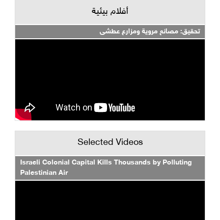
أفلام بيئية
تحقيق: مصانع مروية ومزارع عطشى
Selected Videos
Israeli Colonial Capital Kills Thousands by Polluting
Palestinian Air