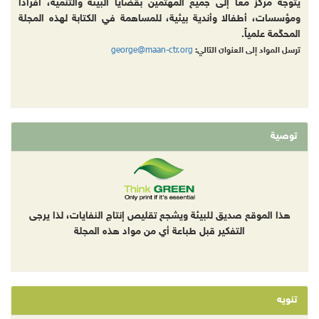
يتوجه مركز معاً إلى جميع المهتمين بقضايا البيئة والتنمية، أفرادا
ومؤسسات، أطفالا وأندية بيئية، للمساهمة في الكتابة لهذه المجلة
المحكّمة علمياً.
george@maan-ctr.org
ترسل المواد إلى العنوان التالي:
توصية
هذا الموقع صديق للبيئة ويشجع تقليص إنتاج النفايات، لذا يرجى
التفكير قبل طباعة أي من مواد هذه المجلة
تنويه