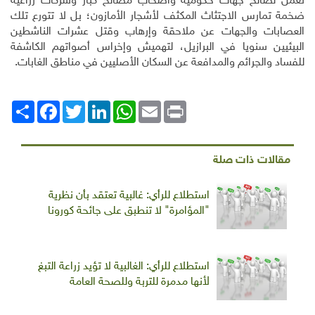
تعمل لصالح جهات حكومية وأصحاب مصالح كبار وشركات زراعية
ضخمة تمارس الاجتثاث المكثف لأشجار الأمازون؛ بل لا تتورع تلك
العصابات والجهات عن ملاحقة وإرهاب وقتل عشرات الناشطين
البيئيين سنويا في البرازيل، لتهميش وإخراس أصواتهم الكاشفة
للفساد والجرائم والمدافعة عن السكان الأصليين في مناطق الغابات.
Print
Email
WhatsApp
LinkedIn
Twitter
انشر
Facebook
مقالات ذات صلة
استطلاع للرأي: غالبية تعتقد بأن نظرية
"المؤامرة" لا تنطبق على جائحة كورونا
استطلاع للرأي: الغالبية لا تؤيد زراعة التبغ
لأنها مدمرة للتربة وللصحة العامة