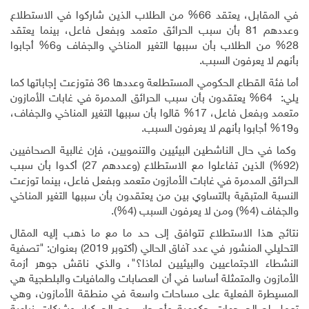
في المقابل، يعتقد 66% من الطلاب الذين شاركوا في الاستطلاع
وعددهم 81 بأن سبب الحرائق متعمد وبفعل فاعل، بينما يعتقد
28% من الطلاب بأن سببها التغير المناخي والجفاف و6% أجابوا
بأنهم لا يعرفون السبب.
أما فئة القطاع الحكومي المستطلعة وعددها 36 فتوزعت إجاباتها كما
يلي: 64% يعتقدون بأن سبب الحرائق المدمرة في غابات الأمازون
متعمد وبفعل فاعل، 17% قالوا بأن سببها التغير المناخي والجفاف،
و19% أجابوا بأنهم لا يعرفون السبب.
وكما في حال الناشطين البيئيين والتنمويين، فإن غالبية الصحافيين
(92%) الذين تفاعلوا مع الاستطلاع (وعددهم 27) أكدوا بأن سبب
الحرائق المدمرة في غابات الأمازون متعمد وبفعل فاعل، بينما توزعت
النسبة المتبقية بالتساوي بين من يعتقدون بأن سببها التغير المناخي
والجفاف (4%) ومن لا يعرفون السبب (4%).
نتائج هذا الاستطلاع تتوافق إلى حد ما مع ما ذهب إليه المقال
التحليلي المنشور في عدد آفاق الحالي (أكتوبر 2019) بعنوان: "تصفية
النشطاء الاجتماعيين والبيئيين لماذا؟"، والذي ناقش جوهر أزمة
الأمازون والمتمثلة أساسا في أن العصابات والمافيات والبلطجية هي
المسيطرة الفعلية على مساحات واسعة في منطقة الأمازون، وهي