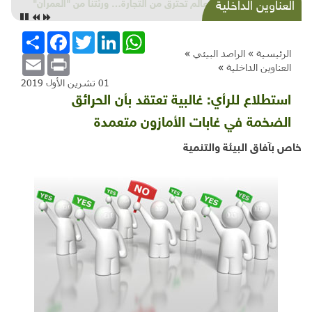
شذرات بيئية وتنموية...إسمنت جنين وخردة الخليل
العناوين الداخلية
وكهرباء الوطن وحقائب فرنسا
WhatsApp
LinkedIn
Twitter
Facebook
انشر
الرئيسية »
الراصد البيئي
»
Email
Print
العناوين الداخلية
»
01 تشرين الأول 2019
استطلاع للرأي: غالبية تعتقد بأن الحرائق
الضخمة في غابات الأمازون متعمدة
خاص بآفاق البيئة والتنمية