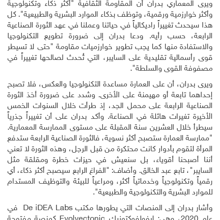
ويرى المعماري بدران أن المقاومة الثقافية "أكثر ذكاء وتكنولوجية
وأكثر خوارزمية ورقمية، وتوظف بذكاء الموارد البشرية والطبيعية". كل
هذا سيحدث تغييراً راديكالياً في حياتنا وعملنا في عهد الثورة الصناعية
الرابعة، حسب رأيه. ودعا بدران إلى ضرورة تطويع التكنولوجيا
والاستفادة منها كما يجب تطوير خوارزميات مقاومة "حتى لا تسيطر
قوى رأسمالية تقليدية على السايبر، التي تُحدث لصالحها تغييراً في
مصفوفة القوى والسلطة".
ويرى بدران، أن على العمارة مساعدة التكنولوجيا والعكس، فلا تصبح
إحداهما تابعة أو مهيمنة على الأخرى. وشدد على ضرورة أخذ الثورة
الصناعية الرابعة على محمل الجد، إذ طرأت خلال السنوات الخمس
الأخيرة تغيرات هائلة في الصناعة. وأكد بدران على أن تغييراً جذرياً
سيطرأ خلال العشرين سنة المقبلة على مستوى الممارسة المعمارية.
"ممارسة العمارة ستصبح أكثر نسوية، فالثورة الصناعية الرابعة ستدفع
المرأة لتقوم بأدوار كانت محتكرة من قبل الرجل، وهذه الثورة لا تعني
أننا أصبحنا أقوياء، بل سنعيش في حيزات خطرة ومقلقة مثل
السايبر"، تابع عبد الخالق. وأضاف: "الفراغ الرابع سيصبح أكثر ذكاء، أي
رقمياً وتكنولوجياً وخدماتياً أكثر، ومراعياً للبيئة والتوظيف المستدام
للموارد البشرية والتكنولوجية والطبيعية".
وأشار بدران إلى المنصات التي يطورها مكتب
De iDEA Labs
في
عام 2020، وهي: ايفولفوكتونيك
Evolvectonic
كمنصة مفتوحة