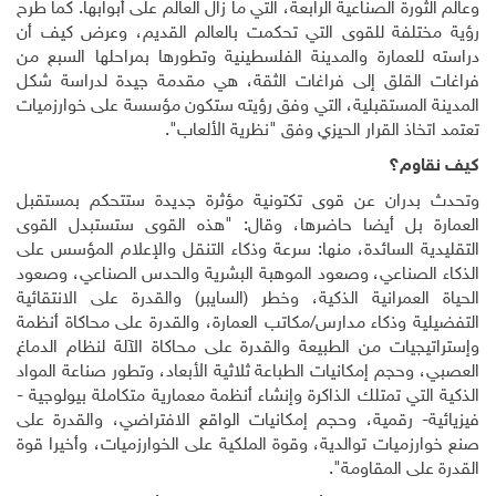
وعالم الثورة الصناعية الرابعة، التي ما زال العالم على أبوابها. كما طرح
رؤية مختلفة للقوى التي تحكمت بالعالم القديم، وعرض كيف أن
دراسته للعمارة والمدينة الفلسطينية وتطورها بمراحلها السبع من
فراغات القلق إلى فراغات الثقة، هي مقدمة جيدة لدراسة شكل
المدينة المستقبلية، التي وفق رؤيته ستكون مؤسسة على خوارزميات
تعتمد اتخاذ القرار الحيزي وفق "نظرية الألعاب".
كيف نقاوم؟
وتحدث بدران عن قوى تكتونية مؤثرة جديدة ستتحكم بمستقبل
العمارة بل أيضا حاضرها، وقال: "هذه القوى ستستبدل القوى
التقليدية السائدة، منها: سرعة وذكاء التنقل والإعلام المؤسس على
الذكاء الصناعي، وصعود الموهبة البشرية والحدس الصناعي، وصعود
الحياة العمرانية الذكية، وخطر (السايبر) والقدرة على الانتقائية
التفضيلية وذكاء مدارس/مكاتب العمارة، والقدرة على محاكاة أنظمة
وإستراتيجيات من الطبيعة والقدرة على محاكاة الآلة لنظام الدماغ
العصبي، وحجم إمكانيات الطباعة ثلاثية الأبعاد، وتطور صناعة المواد
الذكية التي تمتلك الذاكرة وإنشاء أنظمة معمارية متكاملة بيولوجية -
فيزيائية- رقمية، وحجم إمكانيات الواقع الافتراضي، والقدرة على
صنع خوارزميات توالدية، وقوة الملكية على الخوارزميات، وأخيرا قوة
القدرة على المقاومة".