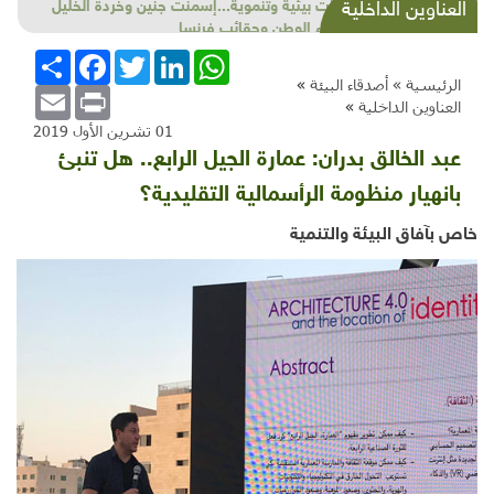
شذرات بيئية وتنموية...إسمنت جنين وخردة الخليل
العناوين الداخلية
وكهرباء الوطن وحقائب فرنسا
WhatsApp
LinkedIn
Twitter
Facebook
انشر
الرئيسية »
أصدقاء البيئة
»
Email
Print
العناوين الداخلية
»
01 تشرين الأول 2019
عبد الخالق بدران: عمارة الجيل الرابع.. هل تنبئ
بانهيار منظومة الرأسمالية التقليدية؟
خاص بآفاق البيئة والتنمية