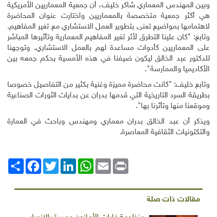
وبين المهندس المعماري شاكر خليف، أن جمعية المعماريين الأمريكية
هي أكثر جمعية متخصصة بالمعماريين واختارت عنوان المحاضرة
لاهتمامها بمواضيع تعنى بتطوير العمل الاستشاري مع تغير المفاهيم.
وتابع: "كان علينا التطرق لأثر تغير المفاهيم المعمارية وتأثيرها المباشر
على المعماريين كأدوات مساعدة لهم بالعمل الاستشاري. وتوجهنا
للدكتور عبد الخالق ليكون ضيفنا في هذه الأمسية بحكم جمعه بين
الأكاديميا والممارسة".
وتابع خليف: "كانت محاضرة مميزة وغنية بكثير من التفاصيل خصوصا
بطريقة السرد التاريخية التي قدمها بدران عن بدايات الثورات الصناعية
وموقعنا منها وتأثرنا بها".
ويذكر أن عبد الخالق بدران معماري ومهندس وباحث في العمارة
والتكتونيات الثقافية المعاصرة.
Print
Email
WhatsApp
LinkedIn
Twitter
انشر
Facebook
مقالات ذات صلة