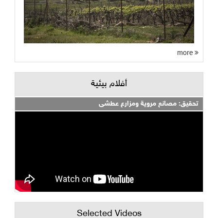
more
أفلام بيئية
تحقيق: مصانع مروية ومزارع عطشى
Selected Videos