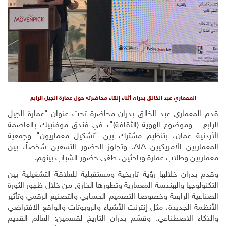
المعماري عبد الخالق بدران أثناء إلقاء محاضرته حول عمارة الجيل الرابع
قدم المعماري عبد الخالق بدران محاضرة تحت عنوان "عمارة الجيل
الرابع – وموضوع الهوية (الثقافة)"، في فندق موفنبيك بالعاصمة
الأردنية عمان، بتنظيم مشترك بين "تشكيل معماريون" وجمعية
المعماريين الأمريكيين
AIA
. وتجاوز الحضور التسعين شخصاً، بين
معماريين وطلاب عمارة وباحثين، طغى حضور الشباب بينهم.
وقدم بدران خلالها رؤية تاريخية ومستقبلية للعلاقة التشغيلية بين
التكنولوجيا والهندسة المعمارية وتطورها الخارق من خلال ظهور الثورة
الصناعية الرابعة وخصوصا التصميم الحسابي والتصنيع الرقمي وتأثير
الأنظمة الجديدة، مثل إنترنت الأشياء والروبوتات والواقع الافتراضي
والذكاء الاصطناعي. وقسّم بدران التاريخ لقسمين: العالم القديم