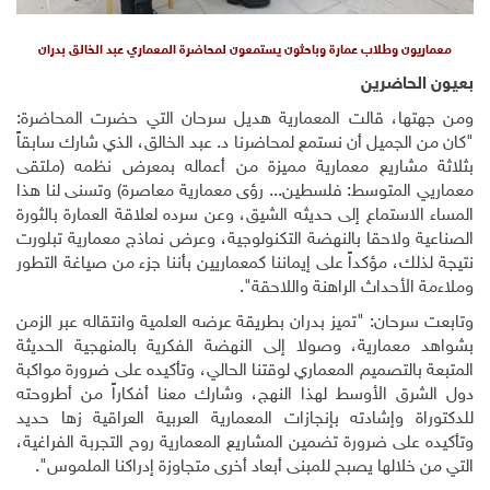
معماريون وطلاب عمارة وباحثون يستمعون لمحاضرة المعماري عبد الخالق بدران
بعيون الحاضرين
ومن جهتها، قالت المعمارية هديل سرحان التي حضرت المحاضرة:
"كان من الجميل أن نستمع لمحاضرنا د. عبد الخالق، الذي شارك سابقاً
بثلاثة مشاريع معمارية مميزة من أعماله بمعرض نظمه (ملتقى
معماريي المتوسط: فلسطين... رؤى معمارية معاصرة) وتسنى لنا هذا
المساء الاستماع إلى حديثه الشيق، وعن سرده لعلاقة العمارة بالثورة
الصناعية ولاحقا بالنهضة التكنولوجية، وعرض نماذج معمارية تبلورت
نتيجة لذلك، مؤكداً على إيماننا كمعماريين بأننا جزء من صياغة التطور
وملاءمة الأحداث الراهنة واللاحقة".
وتابعت سرحان: "تميز بدران بطريقة عرضه العلمية وانتقاله عبر الزمن
بشواهد معمارية، وصولا إلى النهضة الفكرية بالمنهجية الحديثة
المتبعة بالتصميم المعماري لوقتنا الحالي، وتأكيده على ضرورة مواكبة
دول الشرق الأوسط لهذا النهج، وشارك معنا أفكاراً من أطروحته
للدكتوراة وإشادته بإنجازات المعمارية العربية العراقية زها حديد
وتأكيده على ضرورة تضمين المشاريع المعمارية روح التجربة الفراغية،
التي من خلالها يصبح للمبنى أبعاد أخرى متجاوزة إدراكنا الملموس".