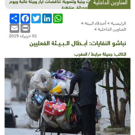
شذرات بيئية وتنموية: تناقضات أيار وبيئة غائبة ويوم
العناوين الداخلية
عالمي وحرائق منتظرة
WhatsApp
LinkedIn
Twitter
Facebook
انشر
الرئيسية »
أصدقاء البيئة
»
Email
Print
العناوين الداخلية
»
01 حزيران 2019
نباشو النفايات: أبـــطال الــبــيــئة الفعليين
الكاتب:
جميلة مرابط / المغرب