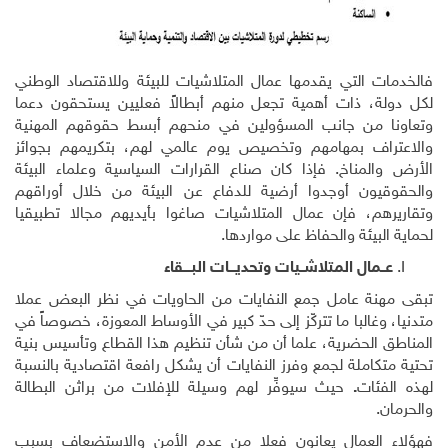
فالخدمات التي يقدمها عمال المتلاشيات للبيئة وللاقتصاد الوطني
لكل دولة، ذات أهمية تجعل منهم أبطالاً فعليين يستحقون دعما
وتعاونا من جانب المسؤولين في منحهم أبسط حقوقهم المهنية
والاعتراف بمهامهم وتخصيص يوم عالمي لهم، بتكريمهم بجوائز
الأرض والمناخ. فإذا كان صناع القرارات السياسية وعلماء البيئة
والحقوقيون أوجدوا أرضية للدفاع عن البيئة من خلال أوراقهم
وتقاريرهم، فإن عمال المتلاشيات صاغوا بأيديهم مجالا تطبيقيا
لحماية البيئة والحفاظ على مواردها.
عــمال المتلاشــيات وتحديـــات
البــــقاء
تبقى مهنة عامل جمع النفايات من الحاويات في نظر البعض عملا
متدنيا، وغالبا ما تتركّز إلى حدّ كبير في الأوساط المعوزة، خصوصاً في
المناطق الحضرية، علما أن من شأن تنظيم هذا القطاع وتأسيس بنية
تحتية متكاملة لجمع وفرز النفايات أن يشكل رافعة اقتصادية بالنسبة
لهذه الفئات
.
حيث سيوفِّر لهم وسيلة للإفلات من براثن البطالة
والحرمان.
فهؤلاء العمال يعانون فعلا من عدم الأمن والاستضعاف بسبب