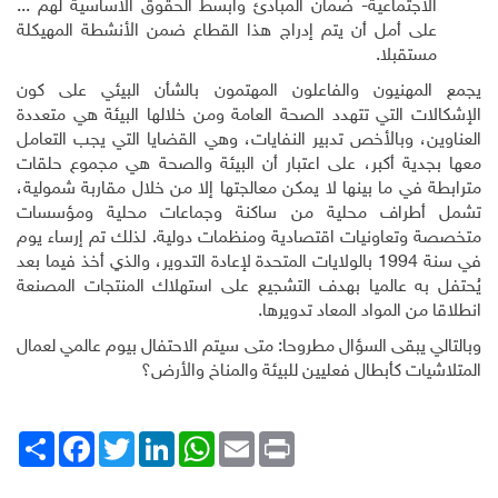
الاجتماعية- ضمان المبادئ وأبسط الحقوق الأساسية لهم ...
على أمل أن يتم إدراج هذا القطاع ضمن الأنشطة المهيكلة
مستقبلا.
يجمع المهنيون والفاعلون المهتمون بالشأن البيئي على كون
الإشكالات التي تتهدد الصحة العامة ومن خلالها البيئة هي متعددة
العناوين، وبالأخص تدبير النفايات، وهي القضايا التي يجب التعامل
معها بجدية أكبر، على اعتبار أن البيئة والصحة هي مجموع حلقات
مترابطة في ما بينها لا يمكن معالجتها إلا من خلال مقاربة شمولية،
تشمل أطراف محلية من ساكنة وجماعات محلية ومؤسسات
متخصصة وتعاونيات اقتصادية ومنظمات دولية. لذلك تم إرساء يوم
في سنة 1994 بالولايات المتحدة لإعادة التدوير، والذي أخذ فيما بعد
يُحتفل به عالميا بهدف التشجيع على استهلاك المنتجات المصنعة
انطلاقا من المواد المعاد تدويرها
.
وبالتالي يبقى السؤال مطروحا: متى سيتم الاحتفال بيوم عالمي لعمال
المتلاشيات كأبطال فعليين للبيئة والمناخ والأرض؟
Print
Email
WhatsApp
LinkedIn
Twitter
انشر
Facebook