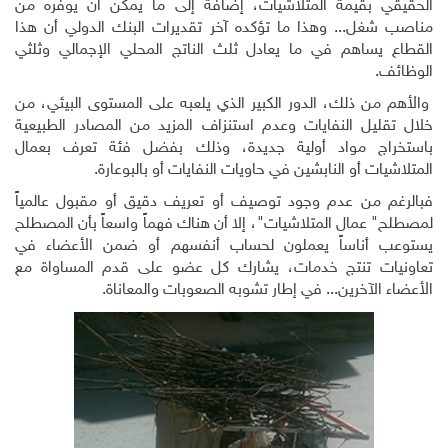
الحقيقي بقيمة المتلاشيات، إضافة إلى ما يمكن أن يوفره من
مناصب شغل... وهذا ما تؤكده آخر تقديرات البنك الدولي أن هذا
القطاع يساهم في ما يعادل ثلث الناتج المحلي الإجمالي وثلثي
الوظائف.
والأهم من ذلك، الدور الكبير الذي يلعبه على المستوى البيئي، من
خلال تقليل النفايات وعدم استنزاف المزيد من المصادر الطبيعية
باستخراج مواد أولية جديدة، وذلك بفضل فئة تعرف بعمال
المتلاشيات أو النابشين في حاويات النفايات أو بالبوعارة.
فبالرغم من عدم وجود توصيف أو تعريف دقيق أو مقبول عالمياً
لمصطلح
"
عمال المتلاشيات
"
، إلا أن هناك فهماً واسعاً بأن المصطلح
يستوعب أناساً يعملون لحساب أنفسهم أو ضمن الأعضاء في
تعاونيات تنتج خدمات، يشارك كل عضو على قدم المساواة مع
الأعضاء الآخرين... في إطار تشوبه الصعوبات والمعاناة.