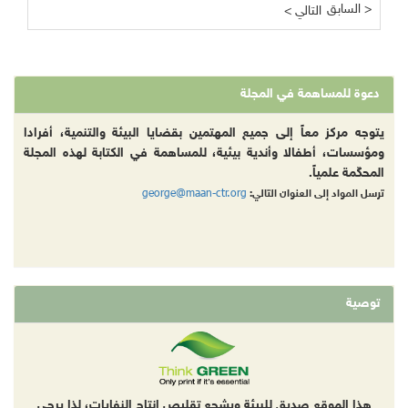
السابق >
< التالي
دعوة للمساهمة في المجلة
يتوجه مركز معاً إلى جميع المهتمين بقضايا البيئة والتنمية، أفرادا
ومؤسسات، أطفالا وأندية بيئية، للمساهمة في الكتابة لهذه المجلة
المحكّمة علمياً.
george@maan-ctr.org
ترسل المواد إلى العنوان التالي:
توصية
هذا الموقع صديق للبيئة ويشجع تقليص إنتاج النفايات، لذا يرجى