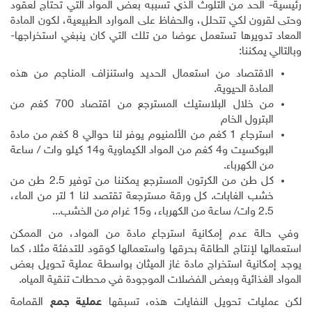
رئيسية- الحد من التلوث الذي تسببه بعض المواد التي تحتاج لعقود
وحتى لقرون لكي تتحلل، والحفاظ على الموارد الطبيعية، لكون المادة
المعاد تدويرها تستعمل عوضا من تلك التي كان ينبغي استخراجها-
وبالتالي يمكننا:
الاقتصاد من استعمال الحديد واستنزاف المناجم من هذه
المادة الحيوية.
من خلال البلاستيك المسترجع من اقتصاد 700 كغم من
البترول الخام
استرجاع 1 كغم من الألمنيوم يوفر لنا حوالي 8 كغم من مادة
البوكسيت و4 كغم من المواد الكيماوية و14 كيلو وات / ساعة
من الكهرباء
.
كل طن من الكرتون المسترجع يمكننا من توفير 2.5 طن من
خشب الغابات. كل ورقة مسترجعة تقتصد لنا 1 لتر من الماء،
2.5 وات/ ساعة من الكهرباء، و15 غرام من الخشب...
وفي حالة عدم إمكانية استرجاع مادة من المواد، من الممكن
استعمالها لإنتاج الطاقة بحرقها واستعمالها كوقود للتدفئة مثلا، كما
يوجد إمكانية استخراج مادة غاز الميثان بواسطة عملية تحويل بعض
المواد الغذائية وبعض الفضلات الموجودة في محطات تنقية المياه.
لكن عمليات تحويل النفايات هذه، تسبقها
عملية جمع
القمامة