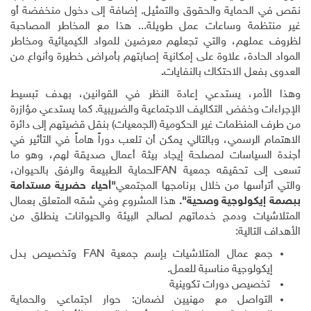
نقص في الحماية والحقوق والتمثيل. إضافة إلى دخول منخفضة أو
غير منتظمة وساعات عمل طويلة... هذا مع المخاطر المصاحبة
لظروف عملهم، والتي تجعلهم معرضين للمواد الكيميائية ومخاطر
المواد الحادة، علاوة على إمكانية إصابتهم بأمراض خطيرة وأنواع من
العدوى بفعل الاحتكاك بالنفايات
.
وهذا الأمر، يستدعي إعادة النظر في القوانين، بهدف تبسيط
الإجراءات وخفض التكاليف الاجتماعية والضريبية
.
كما يستدعي مؤازرة
من طرف المنظمات غير الحكومية (الجمعيات) بنقل قضيتهم إلى دائرة
الاهتمام الرسمي، وبالتالي يمكن أن تلعب دوراً هاماً في التأثير في
أجندة السياسات لمصلحة إيجاد بيئة أعمال صديقة لهم، وهو ما
تسعى إلى تحقيقه جمعية
FAN
لحماية الطبيعة والرفق بالحيوان،
والتي أترأسها من خلال برنامجها المجتمعي
"أحياء حضرية مستدامة
ببصمة إيكولوجية وصحية".
هذا المشروع وفي شقه المتعلق بعمال
المتلاشيات ودمج خدماتهم لصالح البيئة والحيوانات ينطلق من
الأهداف التالية:
جمع عمال المتلاشيات بإسم جمعية
FAN
وتخصيص بدل
إيكولوجية مناسبة للعمل.
تخصيص دورات تكوينية
التواصل مع مهنيين لضمان: حوار اجتماعي والحماية