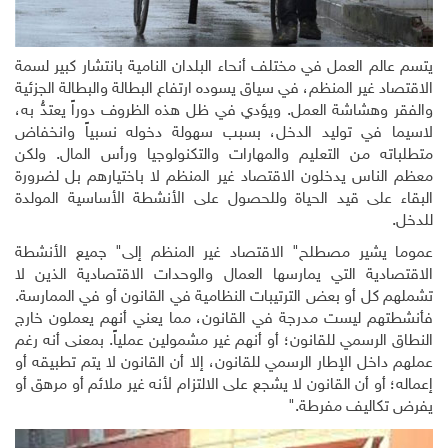
يتسم عالم العمل في مختلف أنحاء البلدان النامية بانتشار كبير لسمة
الاقتصاد غير المنظم، في سياق يسوده ارتفاع البطالة والبطالة الجزئية
والفقر وهشاشة العمل. ويؤدي في ظل هذه الظروف دوراً يعتدُّ به،
لاسيما في توليد الدخل، بسبب سهولة دخوله نسبياً وانخفاض
متطلباته من التعليم والمهارات والتكنولوجيا ورأس المال. ولكن
معظم الناس يدخلون الاقتصاد غير المنظم لا باختيارهم بل لضرورة
البقاء على قيد الحياة وللحصول على الأنشطة الأساسية المولدة
للدخل.
عموما يشير مصطلح
"
الاقتصاد غير المنظم إلى
"
جميع الأنشطة
الاقتصادية التي يمارسها العمال والوحدات الاقتصادية الذين لا
تشملهم كل أو بعض الترتيبات النظامية في القانون أو في الممارسة.
فأنشطتهم ليست مدرجة في القانون، مما يعني أنهم يعملون خارج
النطاق الرسمي للقانون؛ أو أنهم غير مشمولين عملياً. بمعنى أنه رغم
عملهم داخل الإطار الرسمي للقانون، إلا أن القانون لا يتم تطبيقه أو
إعماله؛ أو أن القانون لا يشجع على الالتزام لأنه غير ملائم أو مرهق أو
يفرض تكاليف مفرطة
".