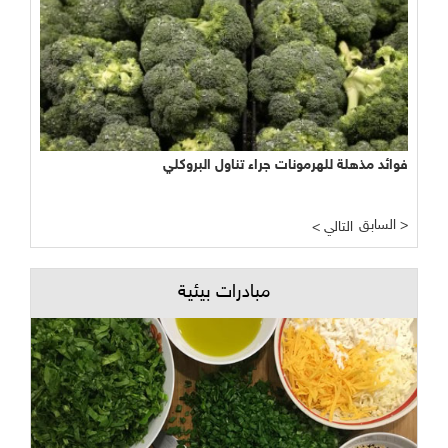
فوائد مذهلة للهرمونات جراء تناول البروكلي
نجاح مبشر وواعد لتجربة الأراضي الرطبة المصطنعة في معالجة
المياه
السابق >
< التالي
مبادرات بيئية