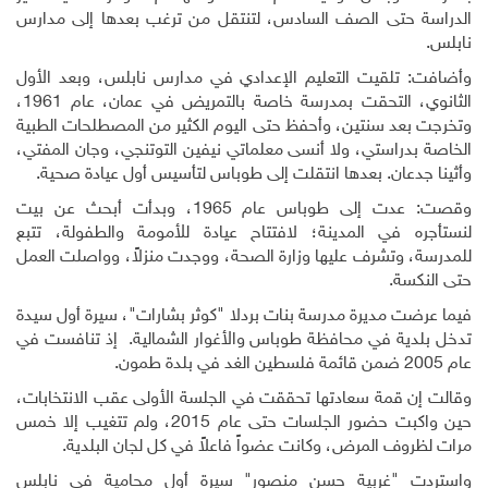
الدراسة حتى الصف السادس، لتنتقل من ترغب بعدها إلى مدارس
نابلس.
وأضافت: تلقيت التعليم الإعدادي في مدارس نابلس، وبعد الأول
الثانوي، التحقت بمدرسة خاصة بالتمريض في عمان، عام 1961،
وتخرجت بعد سنتين، وأحفظ حتى اليوم الكثير من المصطلحات الطبية
الخاصة بدراستي، ولا أنسى معلماتي نيفين التوتنجي، وجان المفتي،
وأثينا جدعان. بعدها انتقلت إلى طوباس لتأسيس أول عيادة صحية.
وقصت: عدت إلى طوباس عام 1965، وبدأت أبحث عن بيت
لنستأجره في المدينة؛ لافتتاح عيادة للأمومة والطفولة، تتبع
للمدرسة، وتشرف عليها وزارة الصحة، ووجدت منزلاً، وواصلت العمل
حتى النكسة.
فيما عرضت مديرة مدرسة بنات بردلا "كوثر بشارات"، سيرة أول سيدة
تدخل بلدية في محافظة طوباس والأغوار الشمالية. إذ تنافست في
عام 2005 ضمن قائمة فلسطين الغد في بلدة طمون.
وقالت إن قمة سعادتها تحققت في الجلسة الأولى عقب الانتخابات،
حين واكبت حضور الجلسات حتى عام 2015، ولم تتغيب إلا خمس
مرات لظروف المرض، وكانت عضواً فاعلاً في كل لجان البلدية.
واستردت "غربية حسن منصور" سيرة أول محامية في نابلس