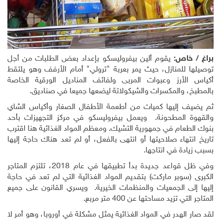
براغ / خاص:
يقوم ألين بيفروليسكو بإعداد بعض الطلبات من أجل
توصيلها للمنازل، حيث يمر بعربة "ترولي" أمام الأرفف وهو يلتقط
أكياس الأرز وعبوات المربى ولفائف المناديل الورقية الخاصة
بالمطبخ، والمكسرات والشيكولاتة ليضعها جميعا في صناديق.
ثم يضيف إليها كميات من أطعمة الأطفال الصغار وأكياس الشاي
والقهوة المطحونة. ويعمل بيفروليسكو في مركز التجهيزات بأحد
بنوك الطعام في جمهورية التشيك. ومعظم المواد الغذائية هنا اقترب
تاريخ انتهاء صلاحيتها أو انتهى بالفعل، أو لم تعد هناك حاجة إليها
بسبب زيادة في انتاجها.
وفي ظل قواعد جديدة بدأ تطبيقها في عام 2018، تلتزم المتاجر
الكبرى (سوبر ماركت) بتقديم المواد الغذائية التي لم تعد في حاجة
إليها إلى الجمعيات والمنظمات الخيرية. ويسري القانون على جميع
المتاجر التي تزيد مساحتها عن 400 متر مربع.
لقد صار الهدر في المواد الغذائية يمثل مشكلة في أوروبا، وهو أمر لا