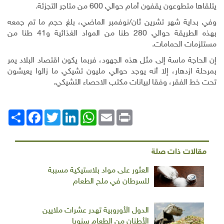
يتلقاها متطوعون يقفون أمام حوالي 600 من متاجر التجزئة.
وفي بداية شهر تشرين ثان/نوفمبر الماضي، بلغ حجم ما تم جمعه
بهذه الطريقة حوالي 280 طنا من المواد الغذائية و41 طنا من
مستلزمات الحمامات.
إن الحاجة ماسة إلى مثل هذه الجهود، فربما يكون اقتصاد البلاد يمر
بمرحلة ازدهار، إلا أنه يوجد حوالي مليون تشيكي ما زالوا يعيشون
تحت خط الفقر، وفقا لبيانات مكتب الاحصاء التشيكي.
Print
Email
WhatsApp
LinkedIn
Twitter
انشر
Facebook
مقالات ذات صلة
العثور على مواد بلاستيكية مسببة
للسرطان في ملح الطعام
الدول الأوروبية تهدر عشرات ملايين
الأطنان من الطعام سنويا