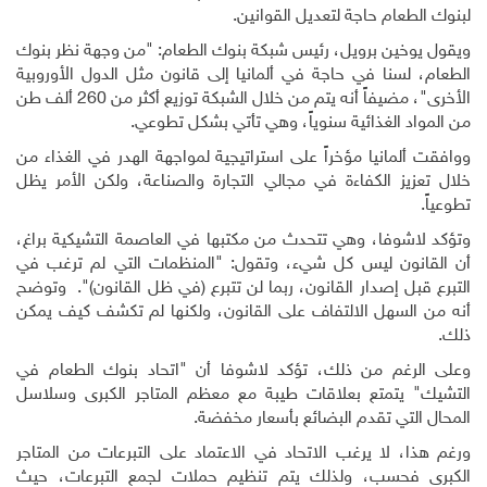
لبنوك الطعام حاجة لتعديل القوانين.
ويقول يوخين برويل، رئيس شبكة بنوك الطعام: "من وجهة نظر بنوك
الطعام، لسنا في حاجة في ألمانيا إلى قانون مثل الدول الأوروبية
الأخرى"، مضيفاً أنه يتم من خلال الشبكة توزيع أكثر من 260 ألف طن
من المواد الغذائية سنوياً، وهي تأتي بشكل تطوعي.
ووافقت ألمانيا مؤخراً على استراتيجية لمواجهة الهدر في الغذاء من
خلال تعزيز الكفاءة في مجالي التجارة والصناعة، ولكن الأمر يظل
تطوعياً.
وتؤكد لاشوفا، وهي تتحدث من مكتبها في العاصمة التشيكية براغ،
أن القانون ليس كل شيء، وتقول: "المنظمات التي لم ترغب في
التبرع قبل إصدار القانون، ربما لن تتبرع (في ظل القانون)". وتوضح
أنه من السهل الالتفاف على القانون، ولكنها لم تكشف كيف يمكن
ذلك.
وعلى الرغم من ذلك، تؤكد لاشوفا أن "اتحاد بنوك الطعام في
التشيك" يتمتع بعلاقات طيبة مع معظم المتاجر الكبرى وسلاسل
المحال التي تقدم البضائع بأسعار مخفضة.
ورغم هذا، لا يرغب الاتحاد في الاعتماد على التبرعات من المتاجر
الكبرى فحسب، ولذلك يتم تنظيم حملات لجمع التبرعات، حيث