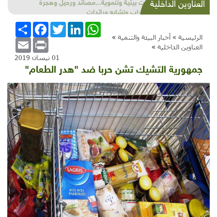
شذرات بيئية وتنموية...مصائد ورحيل وهجرة
العناوين الداخلية
واضطراب وتشابه ورائدات
WhatsApp
LinkedIn
Twitter
Facebook
انشر
الرئيسية »
أخبار البيئة والتنمية
»
Email
Print
العناوين الداخلية
»
01 نيسان 2019
جمهورية التشيك تشن حربا ضد "هدر الطعام"