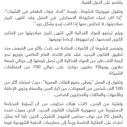
يقتصر على الدول الغنية.
وتقول فيرونيكا لاشوفا، رئيسة "اتحاد بنوك الطعام في التشيك":
"إذا كان لديك (مكرونة) الاسباجتي في المنزل وقد انتهى تاريخ
صلاحيتها، لا تتخلص منها إذا كانت تبدو بشكل جيد".
ويتم تجميع المواد الغذائية التي انتهى تاريخ صلاحيتها من المتاجر
الكبرى لفحصها، ثم تجهيزها، لإعادة توزيعها.
وتوضح لاشوفا أن الكميات المتاحة قد زادت بأكثر من الضعف منذ
تطبيق القانون الجديد. فقد قام الاتحاد العام الماضي بتوزيع نحو
أربعة آلاف طن من المواد الغذائية التي تصل قيمتها إلى حوالي تسعة
ملايين يورو(10 ملايين دولار)، على حوالي 700 من المنظمات
الشريكة.
وتقول إن العمل "يغطي جميع الفئات العمرية"، حيث استفاد أكثر من
100 ألف شخص من المعونات، من كبار السن والصغار وذوي الإعاقة
والأمهات والعائلات والمحاربين القدامى.
ولفترة من الزمن، كانت هناك مخاوف من أن تُسقِط المحكمة
الدستورية في جمهورية التشيك القانون الجديد، الذي صوت ضده
بالفعل 25 من نواب مجلس الشيوخ التشيكي الذين رأوا أنه يمثل
اعتداء على الملكية الخاصة ورِدةً إلى ممارسات الحقبة الشيوعية فيما