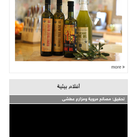
more
أفلام بيئية
تحقيق: مصانع مروية ومزارع عطشى