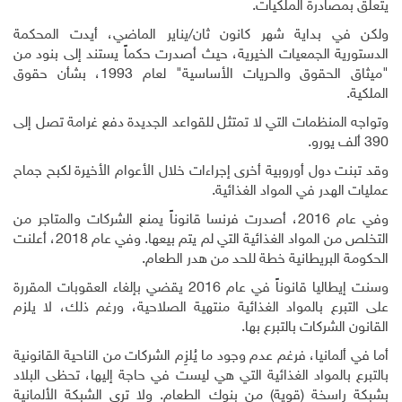
يتعلق بمصادرة الملكيات.
ولكن في بداية شهر كانون ثان/يناير الماضي، أيدت المحكمة
الدستورية الجمعيات الخيرية، حيث أصدرت حكماً يستند إلى بنود من
"ميثاق الحقوق والحريات الأساسية" لعام 1993، بشأن حقوق
الملكية.
وتواجه المنظمات التي لا تمتثل للقواعد الجديدة دفع غرامة تصل إلى
390 ألف يورو.
وقد تبنت دول أوروبية أخرى إجراءات خلال الأعوام الأخيرة لكبح جماح
عمليات الهدر في المواد الغذائية.
وفي عام 2016، أصدرت فرنسا قانوناً يمنع الشركات والمتاجر من
التخلص من المواد الغذائية التي لم يتم بيعها. وفي عام 2018، أعلنت
الحكومة البريطانية خطة للحد من هدر الطعام.
وسنت إيطاليا قانوناً في عام 2016 يقضي بإلغاء العقوبات المقررة
على التبرع بالمواد الغذائية منتهية الصلاحية، ورغم ذلك، لا يلزم
القانون الشركات بالتبرع بها.
أما في ألمانيا، فرغم عدم وجود ما يُلزِم الشركات من الناحية القانونية
بالتبرع بالمواد الغذائية التي هي ليست في حاجة إليها، تحظى البلاد
بشبكة راسخة (قوية) من بنوك الطعام. ولا ترى الشبكة الألمانية