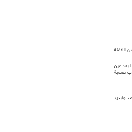
الشمالية عام 1967، على احتلال حيز من اللافتة
 بعد عين
اب تسمية
، وتبديد