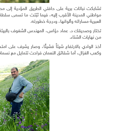
مواطني المدينة الأقرب إليه، فيما ثبّتت ما تسمى سلطة 
العبرية مساراته وألوانها، ودرجة خطورته.
تختار وصديقك د. عماد دوّاس، المهندس الشغوف بالبيئة 
من نهايات الشتاء.
أخذ الوادي بالارتفاع شيئاً فشيئًا، وصار يشرف على امت
وكعب الغزال، أما شقائق النعمان فراحت تتمايل مع نسمات 