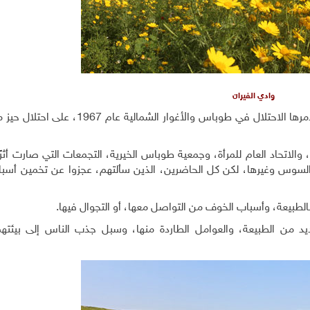
وادي الفيران
بعد يوم واحد من رحلة وادي الفيران. تنافست 13 قرية دمرها الاحتلال في طوباس والأغوار 
لاتحاد العام للمرأة، وجمعية طوباس الخيرية، التجمعات التي صارت أثرًا
 السوس وغيرها، لكن كل الحاضرين، الذين سألتهم، عجزوا عن تخمين أسب
طبيعة، وأسباب الخوف من التواصل معها، أو التجوال فيها.
شديد من الطبيعة، والعوامل الطاردة منها، وسبل جذب الناس إلى بيئتهم