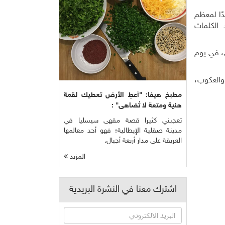
 المكان جديدًا لمعظم
د الكلمات
، في يوم
 والعكوب،
مطبخ هيفا: "أعطِ الأرض تعطيك لقمة
هنية ومتعة لا تُضاهى" :
تعجبني كثيرا قصة مقهى سيسليا في
مدينة صقلية الإيطالية؛ فهو أحد معالمها
العريقة على مدار أربعة أجيال.
المزيد
اشترك معنا في النشرة البريدية