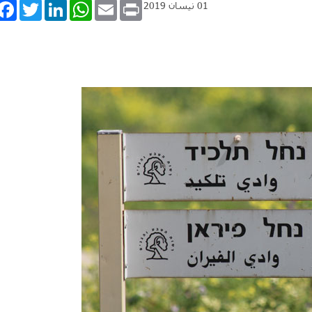
book
Twitter
LinkedIn
WhatsApp
Email
Print
01 نيسان 2019