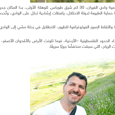
تشابكت نباتات برية على حافتي الطريق المؤدية إلى محمية وادي الفيران، 30 كم شرق طوباس. للوهلة الأولى، بدا
حماية الطبيعة لدولة الاحتلال، يافطات إرشادية تدلل على الوادي، وتُحد
والتقاط الصور الفوتوغرافية للطيور، الانطلاق في رحلة مشي إلى الوادي
داد الحدود الفلسطينية –الأردنية، فيما تلونت الأرض بالأقحوان الأصفر،
الرياح، التي سبقت منخفضًا جويًا سريعًا.