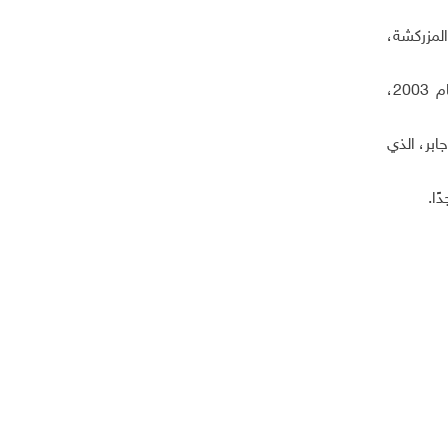
لمزركشة،
ووفق رئيس مجلس عين البيضاء، مصطفى فقها، فإن أمطار هذا العام ساهمت في ربيع مزهر في الأغوار، ولم تتكرر منذ عام 2003،
ابر، الذي
ا.