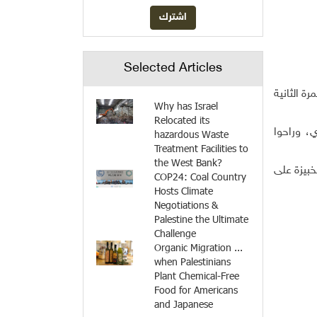
Selected Articles
ن اليوم، وهذه هي المرة الثانية
Why has Israel
Relocated its
، وراحوا
hazardous Waste
Treatment Facilities to
the West Bank?
بيزة على
COP24: Coal Country
Hosts Climate
Negotiations &
Palestine the Ultimate
Challenge
Organic Migration ...
when Palestinians
Plant Chemical-Free
Food for Americans
and Japanese