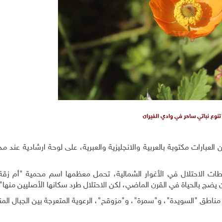
تنوع نباتي ساحر في وادي الفيران
لعبارات مكتوبة بالعربية والانجليزية والعبرية، على لوحة ارشادية عند 
ت الاحتلال في الأغوار الشمالية، تحمل معظمها اسم محمية "أم زقة"
ضج بالحياة في القرن الماضي، لكن الاحتلال طرد سكانها الأصليين منها
"
اطق "السويدة"، و"سمرة"، و"مزوقح"، الرعوية المتعرجة بين الجبال المن