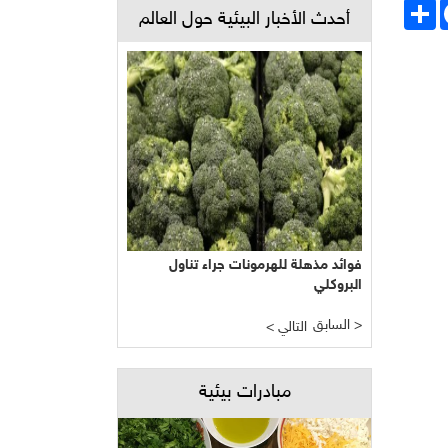
Face
انشر
أحدث الأخبار البيئية حول العالم
نجاح مبشر وواعد لتجربة الأراضي الرطبة
المصطنعة في معالجة المياه
السابق >
< التالي
مبادرات بيئية