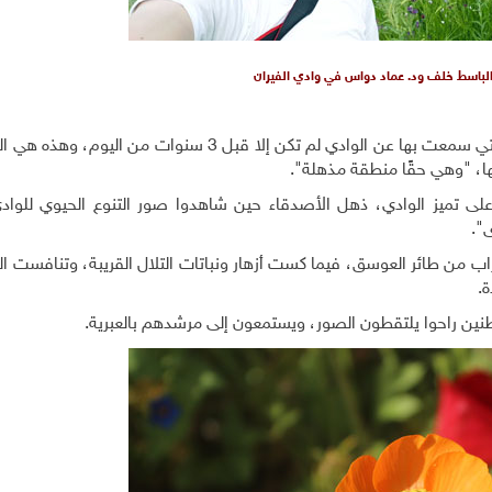
 الباسط خلف ود. عماد دواس في وادي الفيران
قال عماد: ولدت في طوباس عام 1976، والمرة الأولى التي سمعت بها عن الوادي لم تكن إلا قبل 3 سنوات م
ها، "وهي حقًا منطقة مذهلة".
 تميز الوادي، ذهل الأصدقاء حين شاهدوا صور التنوع الحيوي للوادي
".
ن طائر العوسق، فيما كست أزهار ونباتات التلال القريبة، وتنافست الخ
.
نين راحوا يلتقطون الصور، ويستمعون إلى مرشدهم بالعبرية.