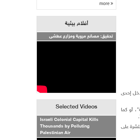
more
أفلام بيئية
تحقيق: مصانع مروية ومزارع عطشى
مدخل إحدى
Selected Videos
، أو كما
.
Israeli Colonial Capital Kills
Thousands by Polluting
تشرة على
Palestinian Air