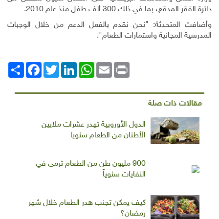
دائرة الفقر المدقع، بما في ذلك 300 ألف طفل منذ عام 2010.
وأضافت المتحدثة: "نحن نقدم بالفعل الدعم من خلال الوجبات
المدرسية المجانية واستمارات الطعام".
Print
Email
WhatsApp
LinkedIn
Twitter
انشر
Facebook
مقالات ذات صلة
الدول الأوروبية تهدر عشرات ملايين
الأطنان من الطعام سنويا
900 مليون طن من الطعام ترمى في
النفايات سنوياً
كيف يمكن تجنب هدر الطعام خلال شهر
رمضان؟