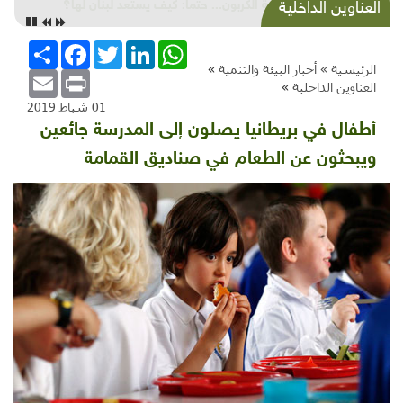
ضريبة الكربون... حتماً: كيف يستعد لبنان لها؟
العناوين الداخلية
WhatsApp
LinkedIn
Twitter
Facebook
انشر
الرئيسية »
أخبار البيئة والتنمية
»
Email
Print
العناوين الداخلية
»
01 شباط 2019
أطفال في بريطانيا يصلون إلى المدرسة جائعين
ويبحثون عن الطعام في صناديق القمامة