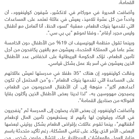
القمامة.
وأضافت المديرة في موركام في لانكشير، شيفون كولينغوود، أن
واحداً من كل عشرة تلاميذ، يعيش في عائلة تعتمد على المساعدات
التي تقدمها بنوك الطعام، معقبة "لسوء الحظ، أنا أتعامل مع أطفال
وليس مجرد أرقام"، وفقا لموقع "بي بي سي".
وبينما تقول منظمة اليونيسيف ان 19% من الأطفال دون الخامسة
عشر عاما في المملكة المتحدة، يعيشون مع بالغين يكافحون من أجل
تأمين الطعام، تؤكد الحكومة البريطانية على انخفاض عدد الأطفال
الذين يعيشون في أسر بلا عمل بشكل قياسي.
وقالت كولينغوود إن هناك "35 طفلا في مدرستها تعيش عائلاتهم
على المساعدة التي تقدمها بنوك الطعام"، و"من المحتمل أن تكون
أعدادهم أكبر”، منوهة إلى أن الأطفال المحرومون من الطعام،
يصبحون مهووسين به، "لذا لدينا بعض الأطفال الذين يأكلون بقايا
الفواكه من صناديق القمامة".
وأضافت كولينغوود إن بعض الآباء يصلون إلى المدرسة ثم "ينفجرون
في البكاء ويقولون لها بأنهم لا يستطيعون تأمين المال لإطعام
أطفالهم"، بينما تقوم عائلات بإقراض الطعام بشكل روتيني لبعضها
البعض، الأمر الذي يؤكد على تنامي المشكلة، رغم تأكيد متحدثة باسم
وزارة العمل والمعاشات البريطانية على انتشال مليون شخص من