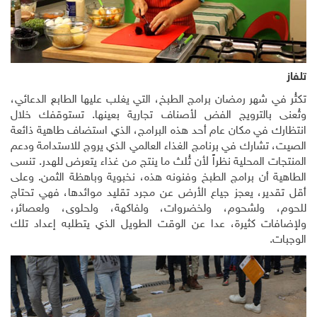
تلفاز
تكثُر في شهر رمضان برامج الطبخ، التي يغلب عليها الطابع الدعائي،
وتُعنى بالترويج الفض لأصناف تجارية بعينها. تستوقفك خلال
انتظارك في مكان عام أحد هذه البرامج، الذي استضاف طاهية ذائعة
الصيت، تشارك في برنامج الغذاء العالمي الذي يروج للاستدامة ودعم
المنتجات المحلية نظراً لأن ثُلث ما ينتج من غذاء يتعرض للهدر. تنسى
الطاهية أن برامج الطبخ وفنونه هذه، نخبوية وباهظة الثمن. وعلى
أقل تقدير، يعجز جياع الأرض عن مجرد تقليد موائدها، فهي تحتاج
للحوم، ولشحوم، ولخضروات، ولفاكهة، ولحلوى، ولعصائر،
ولإضافات كثيرة، عدا عن الوقت الطويل الذي يتطلبه إعداد تلك
الوجبات.