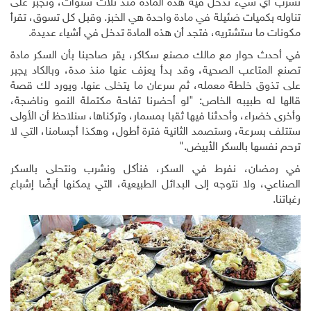
تشرب أي شيء تدخل فيه هذه المادة منذ ثلاث سنوات، وتُجبر على
تناوله بكميات ضئيلة في مادة واحدة هي الخبز. وقبل كل تسوق، تقرأ
مكونات ما ستشتريه، فتجد أن هذه المادة تدخل في أشياء عديدة.
في أحدث حوار مع مالك مصنع سكاكر، يقر صاحبنا بأن السكر مادة
تصنع المتاعب الصحية، وقد بدأ يعزف عنها منذ مدة، وبالكاد يجبر
على تذوق خلطة معمله، ثم سرعان ما يتخلى عنها. ويورد لك قصة
قالها له طبيبه الخاص: "لو أحضرنا تفاحة مكتملة النمو وناضجة،
وأخرى خضراء، وأحدثنا فيها ثقبا بمسمار، وتركناها، سنلاحظ أن الأولى
ستتلف بسرعة، وستصمد الثانية فترة أطول، وهكذا أجسامنا، التي لا
ترحم نفسها بالسكر الأبيض."
في رمضان، نفرط في السكر، فنأكل ونشرب ونتحلى بالسكر
الصناعي، ولا نتوجه إلى البدائل الطبيعية، التي يمكنها أيضًا إشباع
رغباتنا.