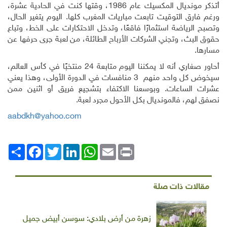
أتذكر مونديال المكسيك عام 1986، وقتها كنت في الحادية عشرة،
ورغم فارق التوقيت تابعت مباريات المغرب كلها. اليوم يتغير الحال،
وتصبح الرياضة استثمارًا فاقعًا، وتدخل الاحتكارات على الخط، وتباع
حقوق البث، وتجني الشركات الأرباح الطائلة، من لعبة جرى حرفها عن
مسارها.
أحاور صغاري أنه لا يمكننا اليوم متابعة 24 منتخبًا في كأس العالم،
سيخوض كل واحد منهم 3 منافسات في الدورة الأولى، وهذا يعني
عشرات الساعات. وبوسعنا الاكتفاء بتشجيع فريق أو اثنين ممن
نصفق لهم، فالمونديال بكل الأحول مجرد لعبة.
aabdkh@yahoo.com
Print
Email
WhatsApp
LinkedIn
Twitter
انشر
Facebook
مقالات ذات صلة
زهرة من أرض بلادي: سوسن أبيض جميل