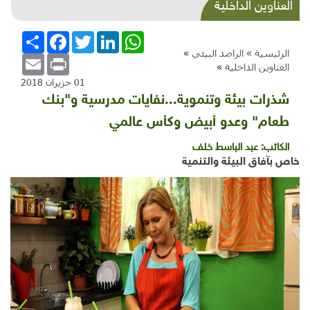
قراءة في كتاب "فرط المواضيع... الفلسفة
العناوين الداخلية
والإيكولوجيا بعد نهاية العالم"
WhatsApp
LinkedIn
Twitter
Facebook
انشر
الرئيسية »
الراصد البيئي
»
Email
Print
العناوين الداخلية
»
01 حزيران 2018
شذرات بيئة وتنموية...نفايات مدرسية و"بنك
طعام" وعدو أبيض وكأس عالمي
الكاتب:
عبد الباسط خلف
خاص بآفاق البيئة والتنمية