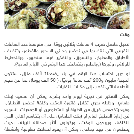
وقت
تتخيل حاصل ضرب 4 ساعات بثلاثين يومًا، هي متوسط عدد الساعات
التقريبي التي نقضيها في تحضير وجبتي السحور والفطور، وتنظيف
الأطباق والمطبخ، والتسوق، والتفكير فيما سنطهو، وبالتخطيط
للولائم، وغيرها (وبالطبع، يتضاعف هذا الرقم في الأيام العادية).
لو جرى احتساب هذا الرقم في بلد يضم10 آلاف منزل، ستكون
النتيجة مليون و200 ألف ساعة يوميًا، ( 50 ألف يوما)، عدا عن حجم
الأطعمة التي تذهب إلى مكبات النفايات.
يمكن التفكير في تجربة ليوم واحد بشيء يمكن أن نسميه (بنك
طعام)، وخلاله يجري تقليل فاتورة الوقت وكلفة تحضير الأطباق،
وفيه يتخصص فريق من الطهاة أو المتطوعين أو الجمعيات النسوية
في إدارة المطبخ العام أو (بنك الطعام)، على أن يتقاسم أهالي الحي
التكلفة، ويربحون الوقت، ويكونون أكثر صداقة للبيئة، بحيث
ينتظمون في جهد جماعي، يمكن أن يقود لحملات تطوعية وأنشطة