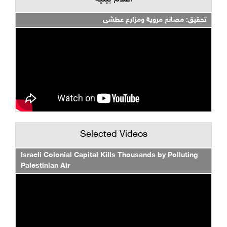
تحقيق: مصانع مروية ومزارع عطشى
Selected Videos
Israeli Colonial Capital Kills Thousands by Polluting
Palestinian Air