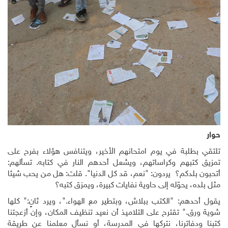
حوار
تلتقي بطلبة في يوم امتحانهم الأخير، ويتنافس هؤلاء بفرح على
تمزيق كتبهم وكراساتهم، ويشعل أحدهم النار في كتابه. تسألهم:
أتحبون بلدكم؟ يردون: "نعم، قد كل الدنيا". قلت: هل من يحب شيئا
مثل بلده، يحوّله إلى حاوية نفايات كبيرة، ويمزق كتبه؟
يقول أحدهم: "الكتب ببلاش، وبتطير مع الهواء."، ويرد ثانٍ:" كلها
شوية ورق." تقترح على التلاميذ أن نعيد تنظيف المكان، وإن أزعجتنا
كتبنا ودفاترنا، نتركها في المدرسة، أو نسأل معلمنا عن طريقة