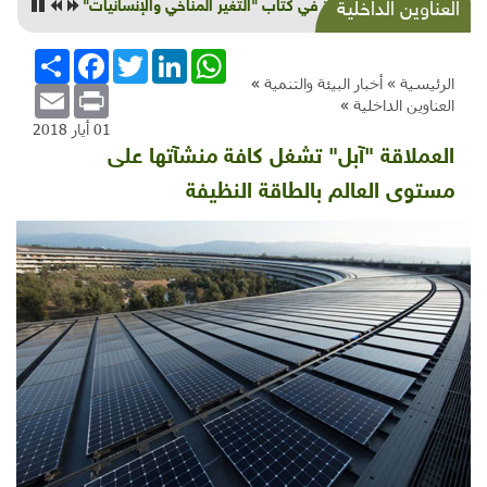
نحو طاقة متجددة ... ونظيفة أيضاً
العناوين الداخلية
WhatsApp
LinkedIn
Twitter
Facebook
انشر
الرئيسية »
أخبار البيئة والتنمية
»
Email
Print
العناوين الداخلية
»
01 أيار 2018
العملاقة "آبل" تشغل كافة منشآتها على
مستوى العالم بالطاقة النظيفة