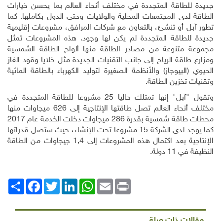
جديدة للطاقة المتجددة في مختلف أنحاء العالم بما يحسن خيارات
الطاقة لدى المجتمعات المحلية والولايات وحتى الدول بكاملها. كما
تطور آبل أو تنشئ، بالتعاون مع شركات المرافق، مشروعات إقليمية
جديدة للطاقة المتجددة لم يكن لها وجود. هذه المشروعات تمثل
مجموعة متنوعة من مصادر الطاقة منها ألواح الطاقة الشمسية
ومزارع طاقة الرياح إلى جانب التقنيات الجديدة مثل خلايا وقود الغاز
الحيوي (البيوجاز) والأنظمة الصغيرة لتوليد الكهرباء بالطاقة المائية
وتقنيات تخزين الطاقة
.
وتقول "آبل" إنها تمتلك حاليا 25 مشروعا للطاقة المتجددة في
مختلف أنحاء العالم تصل طاقتها الإنتاجية إلى 626 ميجاوات منها
محطات طاقة شمسية بقدرة 286 ميجاوات دخلت الخدمة عام 2017
كما يوجد لدى الشركة 15 مشروعا تحت الإنشاء، حيث ستصل قدراتها
الإنتاجية بعد اكتمال هذه المشروعات إلى 1,4 جيجاوات من الطاقة
النظيفة في 11 دولة
.
Print
Email
WhatsApp
LinkedIn
Twitter
انشر
Facebook
مقالات ذات صلة