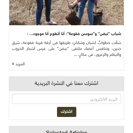
شباب "نبض" و"سوسن فقوعة": أنا أتطوع أنا موجود... :
شقّت خطواتٌ لشبان وشاباتٍ طريقها في أزقة قرية فقوعة، شرق
جنين، وتنافس أعضاء ملتقى "نبض" على غرس أشجار الخروب
والبطم والزعرور، في مكانٍ ...
المزيد
اشترك معنا في النشرة البريدية