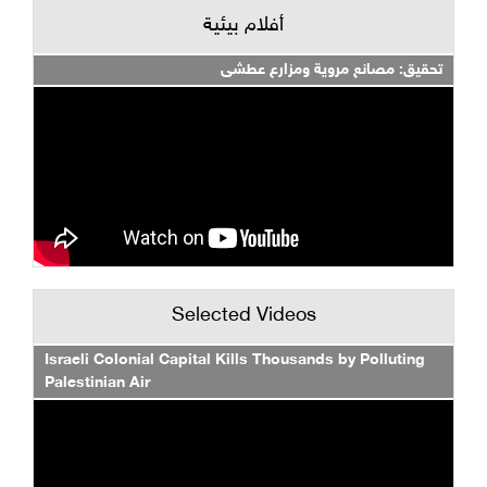
أفلام بيئية
تحقيق: مصانع مروية ومزارع عطشى
Selected Videos
Israeli Colonial Capital Kills Thousands by Polluting
Palestinian Air