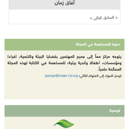
آفاق زمان
السابق >
< التالي
دعوة للمساهمة في المجلة
يتوجه مركز معاً إلى جميع المهتمين بقضايا البيئة والتنمية، أفرادا
ومؤسسات، أطفالا وأندية بيئية، للمساهمة في الكتابة لهذه المجلة
المحكّمة علمياً.
george@maan-ctr.org
ترسل المواد إلى العنوان التالي:
توصية