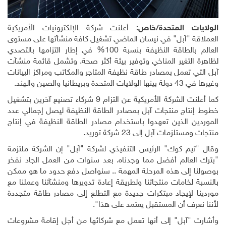
الولايات المتحدة/خاص:
أعلنت شركة الإلكترونيات الأمريكية
العملاقة "آبل" في نيسان الماضي تشغيل كافة منشآتها على مستوى
العالم بالطاقة النظيفة بنسبة 100% في إطار التزامها بالتصدي
لظاهرة التغير المناخي وتوفير بيئة أكثر صحة. وتشمل قائمة منشآت
آبل التي تعمل بمصادر طاقة نظيفة المتاجر والمكاتب ومراكز البيانات
وغيرها في 43 دولة بينها الولايات المتحدة وبريطانيا والصين والهند
.
كما أعلنت الشركة الأمريكية عن التزام 9 شركاء تصنيع آخرين بتشغيل
خطوط إنتاج منتجات آبل بمصادر الطاقة النظيفة ليصل إجمالي عدد
الموردين الذين تعهدوا باستخدام مصادر الطاقة النظيفة في إنتاج
منتجات ومستلزمات آبل إلى 23 شركة توريد
.
وقال "تيم كوك" الرئيس التنفيذي لشركة "آبل" إن الشركة ملتزمة
"بترك العالم أفضل مما وجدناه. بعد سنوات من العمل الجاد نفخر
بوصولنا إلى هذه المرحلة المهمة .. سنواصل دفع حدود ما هو ممكن
بالنسبة لخامات منتجاتنا ولطريقة إعادة تدويرها ومنشآتنا وعملنا مع
موردينا لإيجاد مبتكرات جديدة مع التطلع إلى مصادر طاقة متجددة
لأننا نعرف أن المستقبل يعتمد على هذا".
وأشارت "آبل" إلى أنها تعمل مع شركائها من أجل إقامة مشروعات