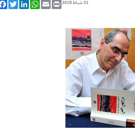
book
Twitter
LinkedIn
WhatsApp
Email
Print
01 شباط 2018