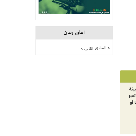
آفاق زمان
السابق >
< التالي
يئة
تعبر
 أو