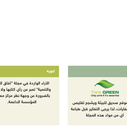
تنويه
الآراء الواردة في مجلة "آفاق الب
والتنمية" تعبر عن رأي كتابها ولا 
بالضرورة عن وجهة نظر مركز معا
المؤسسة الداعمة.
موقع صديق للبيئة ويشجع تقليص
نفايات، لذا يرجى التفكير قبل طباعة
أي من مواد هذه المجلة