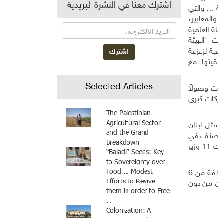
اشترك معنا في النشرة البريدية
ة … والتي
لمعايير،
ة العلمية
ت "الهيئة
كنتيجة لزعزعة
قيتها، مع
Selected Articles
ات وصولاً
ركات كبرى
The Palestinian
Agricultural Sector
ثل لبنان
and the Grand
 تصنف في
Breakdown
خانة المحتمل أن تكون مسرطنة؟ وكيف يمكن أن نعتبر معايير هذه الهيئات مرجعية في نظامنا ومواصفاتنا وتشريعاتنا، بعد تشكيك 11 وزير
“Baladi” Seeds: Key
to Sovereignty over
Food ... Modest
ثم كيف نوكل مراقبة المبيدات التي تدخل الى لبنان بشكل شرعي (من دون أن نفتح ملف التهريب) إلى لجنة المبيدات الزراعية المؤلفة من 6
Efforts to Revive
ان من دون
them in order to Free
...
Colonization: A