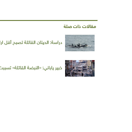
مقالات ذات صلة
دراسة: الحيتان القاتلة تصبح أقل ارت
خبير ياباني: «النبضة القاتلة» تسببت 