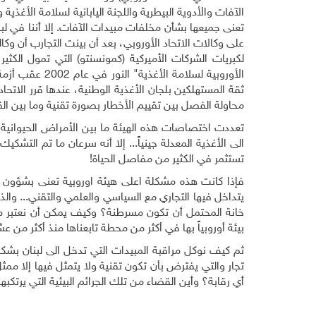
الآفات والأدوية البيطرية واللجنة اليابانية لسلامة الأغذية
تعنى جميعها بشأن مخلفات مبيدات الآفات. إلا أننا في 
على وكالات الاتحاد الأوروبي، بعد أن بينت التجارب أن وكال
لكبريات الشركات الأميركية (كمونسنتو) التي تمول الكثير
الأوروبية لسلام
ثقة المستهلكين بلجان الأغذية الوطنية، عندها قرر الاتحا
محاولة الفصل بين تقييم الأخطار بصورة تقنية وما بين الق
تعددت اختصاصات هذه الهيئة ما بين الأمراض الحيوانية و
الى الأغذية المعدلة جينياً... إلا أنه سرعان ما تم التشك
تستثمر في الكثير من مفاصل الحياة
!
فإذا كانت هذه مشكلة اعلى هيئة اوروبية تعنى بشؤون س
يتداخل فيها التجاري مع السياسي والعلمي والتقني... و
بيئة أوروبياً بها في أكثر من محطة تابعناها منذ أكثر من 
تجار والتي يفترض بأن تكون تقنية ولا يتمثل فيها إلا ممثل
أي رقابة؟ وأين القضاء من تلك الجرائم البيئية التي يرتكب