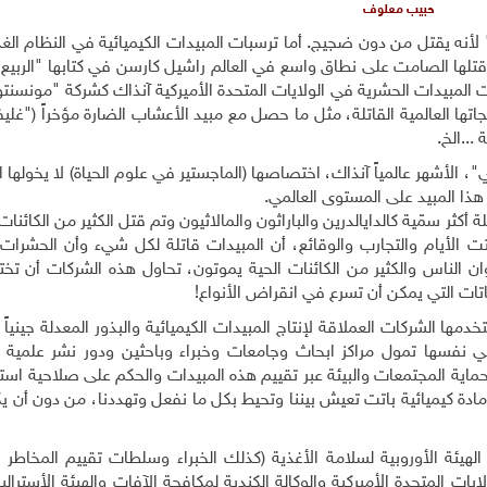
حبيب معلوف
لأنه يقتل من دون ضجيج. أما ترسبات المبيدات الكيميائية في النظام الغ
قتلها الصامت على نطاق واسع في العالم راشيل كارسن في كتابها "الربيع
ريات شركات المبيدات الحشرية في الولايات المتحدة الأميركية آنذاك كشركة "مونسنتو
جاتها العالمية القاتلة، مثل ما حصل مع مبيد الأعشاب الضارة مؤخراً ("غل
...الخ
.
، الأشهر عالمياً آنذاك، اختصاصها (الماجستير في علوم الحياة) لا يخولها 
هذا المبيد على المستوى العالمي
.
كثر سمّية كالدايالدرين والباراثون والمالاثيون وتم قتل الكثير من الكائنات
ثبتت الأيام والتجارب والوقائع، أن المبيدات قاتلة لكل شيء وأن الحشرات
ن الناس والكثير من الكائنات الحية يموتون، تحاول هذه الشركات أن تختر
اتات التي يمكن أن تسرع في انقراض الأنواع
!
ها الشركات العملاقة لإنتاج المبيدات الكيميائية والبذور المعدلة جينياً م
ي نفسها تمول مراكز ابحاث وجامعات وخبراء وباحثين ودور نشر علمية و
ة المجتمعات والبيئة عبر تقييم هذه المبيدات والحكم على صلاحية استخ
مادة كيميائية باتت تعيش بيننا وتحيط بكل ما نفعل وتهددنا، من دون أن 
الهيئة الأوروبية لسلامة الأغذية (كذلك الخبراء وسلطات تقييم المخاطر
ايات المتحدة الأميركية والوكالة الكندية لمكافحة الآفات والهيئة الأسترالي