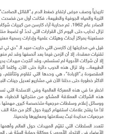
تاريخياً وصف مرض ارتفاع ضغط الدم بـ"القاتل الصامت" 
التربة والمياه الجوفية والطبيعة، فكانت أول من فضحت 
الصادر عام 1962. تم محاربة آراء كارسن من كب
تزال تحارب حتى اليوم كل القرارات التي تحدّ أو تضبط منت
مستعينة بمراكز أبحاث وهيئات علمية وإدارات رسمية معنية 
قيل في محاربتها إن كارسن التي حاربت مبيد الـ "دي تي تي"
تقنيات معقدة، إلا أن الزمن فيما بعد أنصفها وقد تم منع 
إلا أن شركات الأدوية لم تستسلم، وقد أنتجت مبيدات بديلة أ
الطبيعة... ولا تزال هذه الحرب دائرة حتى الآن. وكلما أ
المقصودة بـ"الإبادة"، هي وحدها التي تقاوم وتتأقلم، وا
الاكثر خطورة حتى دخلنا الآن في مشاريع تعديل جينات النب
اخطر ما في هذه المعركة العالمية وفي الاسلحة التي تستخدم
هذه الشركات العملاقة المشكو من منتجاتها الخطرة، ه
ووسائل إعلام وسلطات مرجعية متخصصة كبرى مهمتها حماي
لا! ما يفتح علامات استفهام كبيرة حول أكثر من مئة الف 
مرجعيات محايدة تبتّ بسلامتها ومعاييرها وتحمينا
.
تتعدد السلطات التي تقيّم المبيدات حول العالم وأهمها 
الأعضاء في الاتحاد الأوروبي) ووكالة حماية البيئة في الول