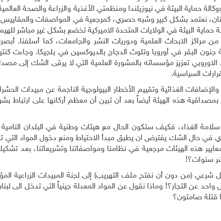
 ووكالة حماية البيئة في نيوزيلندا ومنظمتي الأغذية والزراعة والصحة العالمي
لبنان، نعتمد بشكل كبير وشبه حصري، كمرجعية في المواصفات والمقاييس وا
ة حماية البيئة في الولايات المتحدة الاميركية تخضع بشكل غير مباشر للهيمن
 من مراكز الابحاث العلمية ودوريات النشر والجامعات، كما أسلفنا. أبصر
ة الأغذية" النور في عام 2002 عقب أزمة جنون البقر في أوروبا وتلوث الدجاج بالديوكسين في بلجيكا. وجاءت 
د الاوروبي تعزيز مؤسساته بالمشورة العلمية التي لا يرقى الشك إلى مصدا
رارات السياسية
.
الإضافات الغذائية وتقييم الأخطار البيولوجية الناجمة عن مبيدات الحشر
يك بمصداقية هذه الهيئة أيضاً بعد أن تبين أن معظم أركانها على ارتباط بش
لامة الغذاء، فكيف ستكون الحال مع هيئات وطنية في البلدان النامية م
الذي في حال الشك يفترض ان يطبق مبدأ الاحتياط ومنع دخول المواد التي
عشر سنوات؟
!
 واحد عن التجار؟! وماذا نقول عن المواد المعدلة جينياً التي تدخل الى لبن
ها قتلة صامتون؟