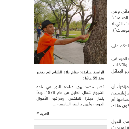
ذائي وفي
 الصامت"
"، التي لا
يفوسات")،
الحكم على
 الحية في
 والآفات،
ع البدائل
الراصد عيايدة: مناخ بلاد الشام لم يتغير
منذ 55 عامًا :
ؤخراً، أن
أبصر محمد رزق عيايدة النور في بلدة
الشيوخ شمال الخليل في عام 1976، وبدأ
إعلاميين
ينحاز مبكرًا للطقس ومراقبة الأحوال
دامها أم
الجوية، وأنهى دراسته الجامعية ...
يكون هناك
المزيد
 في الدول
ة لمبيدات