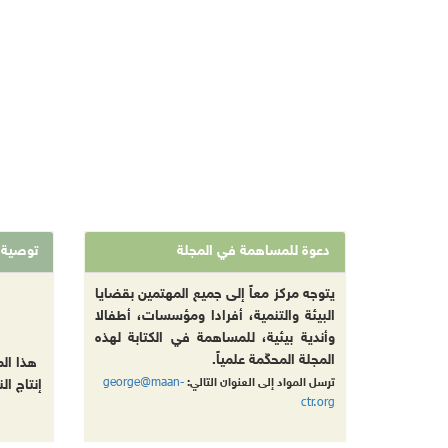
دعوة للمساهمة في المجلة
توصية
يتوجه مركز معاً إلى جميع المهتمين بقضايا
البيئة والتنمية، أفرادا ومؤسسات، أطفالا
وأندية بيئية، للمساهمة في الكتابة لهذه
المجلة المحكّمة علمياً.
هذا ال
george@maan-
ترسل المواد إلى العنوان التالي:
إنتاج ال
ctr.org