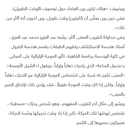
ويضيف: «هناك تباين بين العلماء حول توصيف (الوقت الطويل)،
ففي حين يرى بعضٌ أن (ثانيتين) وقت طويل، يرى آخرون أنه أكثر من
ذلك».
وفي محاولة لتقريب المعنى أكثر، يشبه عبد العزيز محمد عبد العزيز،
أستاذ هندسة الاستكشاف وتقييم الطبقات بقسم هندسة البترول
في كلية الهندسة بجامعة القاهرة، تأثير الموجة الزلزالية على المباني
بـ«بندول الساعة» الذي يتحرك ذهاباً وإياباً، ويقول لـ«الشرق الأوسط»:
«المبنى تكون له قدرة على امتصاص الموجة الزلزالية عبر التحرك ذهاباً
وإياباً، ولكن إذا كان وقت الموجة طويلاً، فقد يؤدي ذلك لإلحاق الضرر
بالمبنى».
ويشير إلى مثال آخر لتقريب المفهوم، وهو شخص يحرّك «مسطرة»،
فتمتص ليونتها تلك الحركة، لكن إذا زاد وقت تحريكها وشدة الحركة،
فسيكون مصيرها إلى الكسر.