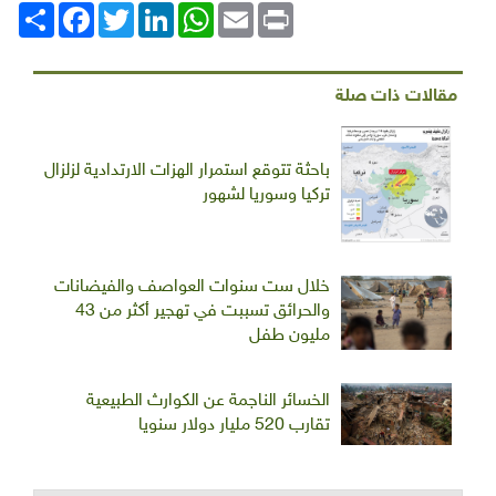
Print
Email
WhatsApp
LinkedIn
Twitter
انشر
Facebook
مقالات ذات صلة
باحثة تتوقع استمرار الهزات الارتدادية لزلزال
تركيا وسوريا لشهور
خلال ست سنوات العواصف والفيضانات
والحرائق تسببت في تهجير أكثر من 43
مليون طفل
الخسائر الناجمة عن الكوارث الطبيعية
تقارب 520 مليار دولار سنويا