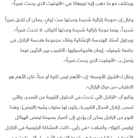
ويختلف مع ما ذهب إليه تووهاتا في «التوقيت الذي يحدث ضرراً».
وقال إن «موجة زلزالية شديدة ومدتها ست ثوانٍ، يمكن أن تلحق ضرراً
شديداً، بينما موجة زلزالية شديدة ومدتها ثانيتان، لا تحدث ضرراً».
ويحاول أستاذ الهندسة الإنشائية وقائد مجموعة هندسة الزلازل في
جامعة شيفيلد، إيمان هاجيراسوليها، التقريب بين الرأيين فيما
يتصل بـــ «التوقيت الذي يحدث ضرراً».
وقال لـ«الشرق الأوسط» إن «الأهم ليس ثانية أو ستاً، لكن الأهم هو
الاقتراب من مركز الزلزال».
وتابع أن «الزلازل التي تحدث في الحقول القريبة من الصدع، والتي
تسمى (زلازل المجال القريب)، يكون لها سلوك يشبه (النبض)، وهذا
النوع من الزلازل يمكن أن يؤدي إلى أضرار جسيمة لبعض الهياكل
(وليس كلها)». وأضاف: «في رأيي، كانت المشكلة الرئيسية في الزلازل