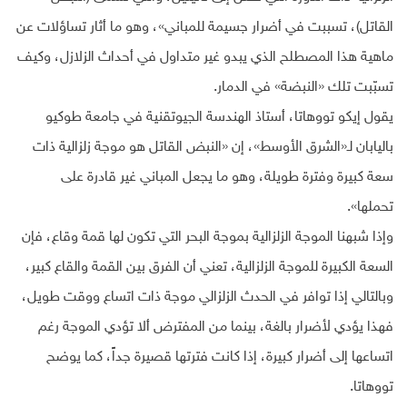
القاتل)، تسببت في أضرار جسيمة للمباني»، وهو ما أثار تساؤلات عن
ماهية هذا المصطلح الذي يبدو غير متداول في أحداث الزلازل، وكيف
تسبّبت تلك «النبضة» في الدمار.
يقول إيكو تووهاتا، أستاذ الهندسة الجيوتقنية في جامعة طوكيو
باليابان لـ«الشرق الأوسط»، إن «النبض القاتل هو موجة زلزالية ذات
سعة كبيرة وفترة طويلة، وهو ما يجعل المباني غير قادرة على
تحملها».
وإذا شبهنا الموجة الزلزالية بموجة البحر التي تكون لها قمة وقاع، فإن
السعة الكبيرة للموجة الزلزالية، تعني أن الفرق بين القمة والقاع كبير،
وبالتالي إذا توافر في الحدث الزلزالي موجة ذات اتساع ووقت طويل،
فهذا يؤدي لأضرار بالغة، بينما من المفترض ألا تؤدي الموجة رغم
اتساعها إلى أضرار كبيرة، إذا كانت فترتها قصيرة جداً، كما يوضح
تووهاتا.