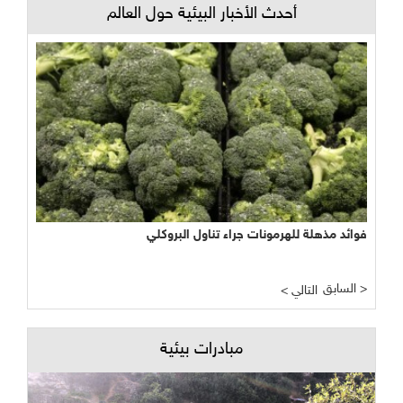
أحدث الأخبار البيئية حول العالم
فوائد مذهلة للهرمونات جراء تناول البروكلي
السابق >
< التالي
مبادرات بيئية