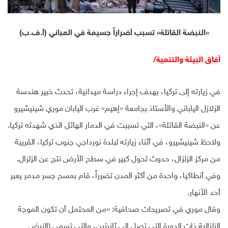
«النبضة القاتلة» تسبب أضراراً جسيمة في المباني (أ.ف.ب)
آفاق البيئة والتنمية/
في زيارته إلى تركيا، بهدف إجراء دراسة ميدانية، تحدث خبير هندسة
الزلازل الياباني والأستاذ بجامعة «إهيم» غرب اليابان موري شينيشيرو
عن «النبضة القاتلة»، التي تسببت في الدمار الهائل الذي شهدته تركيا.
ولاحظ شينيشيرو، في أثناء زيارته لبلدة نورداجي جنوب تركيا، القريبة
من مركز الزلزال، حدوث تحول كبير في سطح الأرض نتج عن الزلزال.
وفي أنطاكيا، واحدة من أكثر المدن تضرراً، قام بمسح جسر مدمر يعبر
أحد الأنهار.
وقال موري في تصريحات صحافية: «من المحتمل أن تكون الموجة
الزلزالية ذات الدورة التي تصل إلى ثانيتين، والتي تسمى (النبض