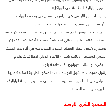
الأخيرة في تركيا وسوريا هي (ذروة التسارع الأرضي)، التي زادت من
القوى الزلزالية المطبقة على الهياكل».
وذروة التسارع الأرضي‏ هي قياس يستعمل في وصف الهزات
الأرضية، على مستوى سرعة تحرك سطح الأرض.
وإلى جانب الموقع، الذي ساعد على تكوين «نبضة قاتلة»، فإن طبيعة
الصخور القائمة عليها المباني تعد عاملاً مساعداً أيضاً، كما يؤكد زكريا
هميمي، رئيس اللجنة الوطنية للعلوم الجيولوجية في أكاديمية البحث
العلمي المصرية، ونائب رئيس «الاتحاد الدولي لأخلاقيات علوم
الأرض»، وأستاذ الجيولوجيا في جامعة بنها.
يقول هميمي لـ«الشرق الأوسط» إن «الصخور الطينية المقامة عليها
المباني في المناطق المتضررة، تساعد على تضخيم الموجة الزلزالية،
ما يزيد من حجم الدمار».
المصدر: الشرق الأوسط