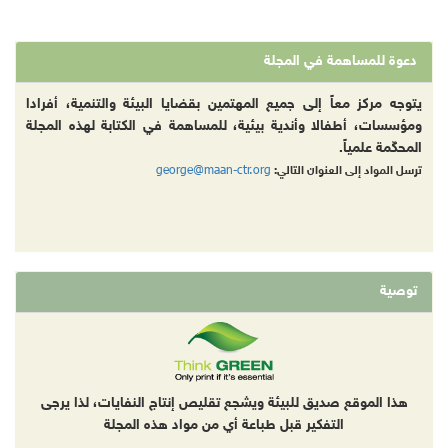
دعوة للمساهمة في المجلة
يتوجه مركز معاً إلى جميع المهتمين بقضايا البيئة والتنمية، أفرادا
ومؤسسات، أطفالا وأندية بيئية، للمساهمة في الكتابة لهذه المجلة
المحكّمة علمياً.
george@maan-ctr.org
ترسل المواد إلى العنوان التالي:
توصية
هذا الموقع صديق للبيئة ويشجع تقليص إنتاج النفايات، لذا يرجى
التفكير قبل طباعة أي من مواد هذه المجلة