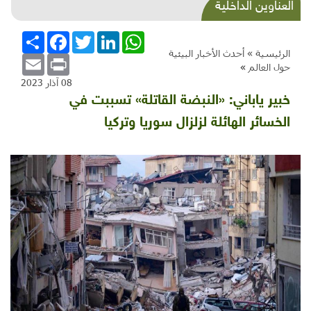
شذرات بيئية وتنموية...بنية تحتية وحلويات قبيحة
العناوين الداخلية
وحاكورة ونوبل وزيتون و"سيباط"
WhatsApp
LinkedIn
Twitter
Facebook
انشر
الرئيسية »
أحدث الأخبار البيئية
Email
Print
حول العالم
»
08 آذار 2023
خبير ياباني: «النبضة القاتلة» تسببت في
الخسائر الهائلة لزلزال سوريا وتركيا