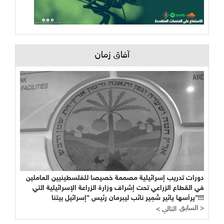
آفاق زمان
دورات تدريب إسرائيلية مصممة خصيصا للفلسطينيين العاملين
في القطاع الزراعي تحت إشراف وزارة الزراعة الإسرائيلية التي
يرأسها يائير شَمِير نائب ليبرمان رئيس "إسرائيل بيتنا"!!!
السابق >
< التالي