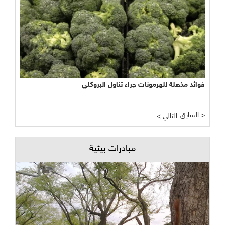
فوائد مذهلة للهرمونات جراء تناول البروكلي
نجاح مبشر وواعد لتجربة الأراضي الرطبة المصطنعة في معالجة
المياه
السابق >
< التالي
مبادرات بيئية