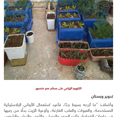
التنويع الزراعي على سطح عمر منصور
تدوير وبستان
وأضاف: "ما أزرعه بسيط جدًا، فأعيد استعمال الأواني البلاستيكية
المستخدمة، والعبوات والعلب الفارغة، وأوعية الزيت بدلًا من رميها
في حاويات القمامة، فأزرع الورود والبصل، والثوم، والزعتر، والشومر،