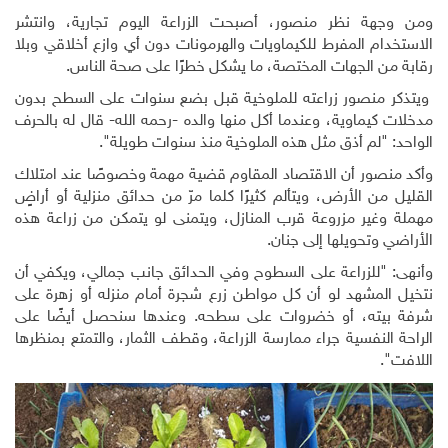
ومن وجهة نظر منصور، أصبحت الزراعة اليوم تجارية، وانتشر
الاستخدام المفرط للكيماويات والهرمونات دون أي وازع أخلاقي وبلا
رقابة من الجهات المختصة، ما يشكل خطرًا على صحة الناس.
ويتذكر منصور زراعته للملوخية قبل بضع سنوات على السطح بدون
مدخلات كيماوية، وعندما أكل منها والده -رحمه الله- قال له بالحرف
الواحد: "لم أذق مثل هذه الملوخية منذ سنوات طويلة".
وأكد منصور أن الاقتصاد المقاوم قضية مهمة وخصوصًا عند امتلاك
القليل من الأرض، ويتألم كثيرًا كلما مرّ من حدائق منزلية أو أراضٍ
مهملة وغير مزروعة قرب المنازل، ويتمنى لو يتمكن من زراعة هذه
الأراضي وتحويلها إلى جنان.
وأنهى: "للزراعة على السطوح وفي الحدائق جانب جمالي، ويكفي أن
نتخيل المشهد لو أن كل مواطن زرع شجرة أمام منزله أو زهرة على
شرفة بيته، أو خضروات على سطحه. وعندها سنحصل أيضًا على
الراحة النفسية جراء ممارسة الزراعة، وقطف الثمار، والتمتع بمنظرها
اللافت".