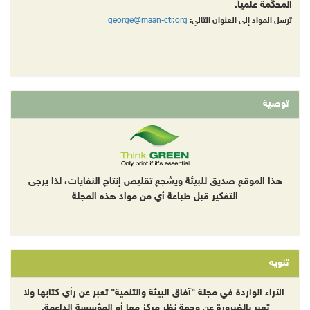
المحكّمة علمياً.
george@maan-ctr.org
ترسل المواد إلى العنوان التالي:
توصية
هذا الموقع صديق للبيئة ويشجع تقليص إنتاج النفايات، لذا يرجى
التفكير قبل طباعة أي من مواد هذه المجلة
تنويه
الآراء الواردة في مجلة "آفاق البيئة والتنمية" تعبر عن رأي كتابها ولا
تعبر بالضرورة عن وجهة نظر مركز معا أو المؤسسة الداعمة.