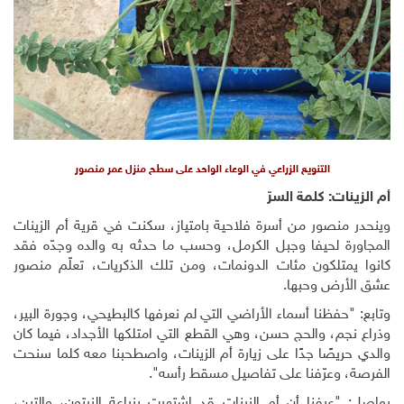
التنويع الزراعي في الوعاء الواحد على سطح منزل عمر منصور
أم الزينات: كلمة السرّ
وينحدر منصور من أسرة فلاحية بامتياز، سكنت في قرية أم الزينات
المجاورة لحيفا وجبل الكرمل، وحسب ما حدثه به والده وجدّه فقد
كانوا يمتلكون مئات الدونمات، ومن تلك الذكريات، تعلّم منصور
عشق الأرض وحبها.
وتابع: "حفظنا أسماء الأراضي التي لم نعرفها كالبطيحي، وجورة البير،
وذراع نجم، والحج حسن، وهي القطع التي امتلكها الأجداد، فيما كان
والدي حريصًا جدًا على زيارة أم الزينات، واصطحبنا معه كلما سنحت
الفرصة، وعرّفنا على تفاصيل مسقط رأسه".
يواصل: "عرفنا أن أم الزينات قد اشتهرت بزراعة الزيتون، والتين،