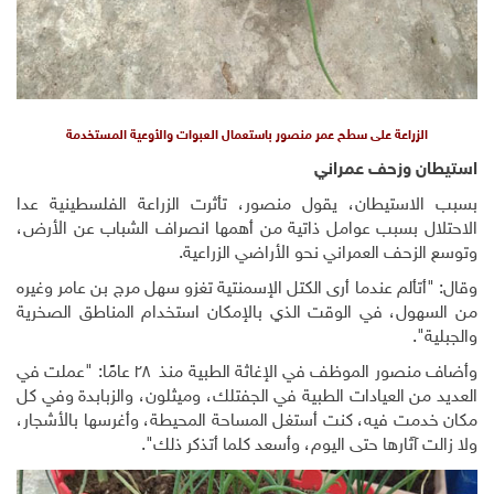
الزراعة على سطح عمر منصور باستعمال العبوات والأوعية المستخدمة
استيطان وزحف عمراني
بسبب الاستيطان، يقول منصور، تأثرت الزراعة الفلسطينية عدا
الاحتلال بسبب عوامل ذاتية من أهمها انصراف الشباب عن الأرض،
وتوسع الزحف العمراني نحو الأراضي الزراعية.
وقال: "أتألم عندما أرى الكتل الإسمنتية تغزو سهل مرج بن عامر وغيره
من السهول، في الوقت الذي بالإمكان استخدام المناطق الصخرية
والجبلية".
وأضاف منصور الموظف في الإغاثة الطبية منذ ٢٨ عامًا: "عملت في
العديد من العيادات الطبية في الجفتلك، وميثلون، والزبابدة وفي كل
مكان خدمت فيه، كنت أستغل المساحة المحيطة، وأغرسها بالأشجار،
ولا زالت آثارها حتى اليوم، وأسعد كلما أتذكر ذلك".