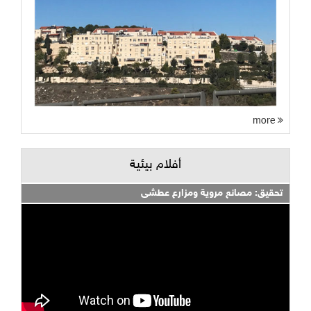
more
أفلام بيئية
تحقيق: مصانع مروية ومزارع عطشى