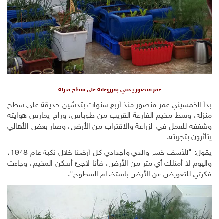
عمر منصور يعتني بمزروعاته على سطح منزله
بدأ الخمسيني عمر منصور منذ أربع سنوات بتدشين حديقة على سطح
منزله، وسط مخيم الفارعة القريب من طوباس، وراح يمارس هوايته
وشغفه للعمل في الزراعة والاقتراب من الأرض، وصار بعض الأهالي
يتأثرون بتجربته.
يقول: "للأسف خسر والدي وأجدادي كل أرضنا خلال نكبة عام 1948،
واليوم لا أمتلك أي متر من الأرض، فأنا لاجئ أسكن المخيم، وجاءت
فكرتي للتعويض عن الأرض باستخدام السطوح".