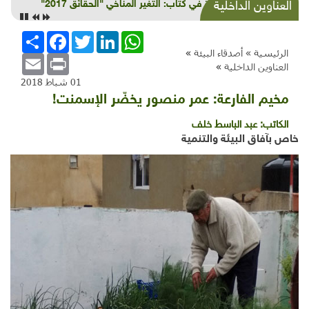
قراءة في كتاب: التغير المناخي "الحقائق 2017"
العناوين الداخلية
WhatsApp
LinkedIn
Twitter
Facebook
انشر
الرئيسية »
أصدقاء البيئة
»
Email
Print
العناوين الداخلية
»
01 شباط 2018
مخيم الفارعة: عمر منصور يخضّر الإسمنت!
الكاتب:
عبد الباسط خلف
خاص بآفاق البيئة والتنمية