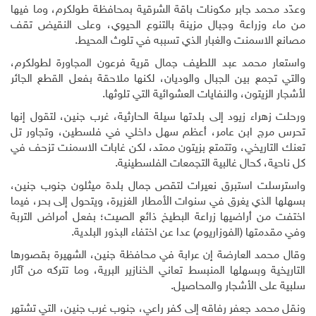
وعدّد محمد جابر مكونات باقة الشرقية بمحافظة طولكرم، وما فيها
من ماء وزراعة وجبال مزينة بالتنوع الحيوي، وعلى النقيض تقف
مصانع الاسمنت والغبار الذي تسببه في تلوث المحيط.
واستعار محمد عبد اللطيف جمال قرية فرعون المجاورة لطولكرم،
والتي تجمع بين الجبال والوديان، لكنها ملاحقة بفعل القطع الجائر
لأشجار الزيتون، والنفايات العشوائية التي تلوثها.
ورحلت زهراء زيود إلى بلدتها سيلة الحارثية، غرب جنين، لتقول إنها
تحرس مرج ابن عامر، أعظم سهل داخلي في فلسطين، وتجاور تل
تعنك التاريخي، وتتمتع بزيتون ممتد، لكن غابات الاسمنت تزحف في
كل ناحية، كحال غالبية التجمعات الفلسطينية.
واسترسلت استبرق نعيرات لتقص جمال بلدة ميثلون جنوب جنين،
بسهلها الذي يغرق في سنوات الأمطار الغزيرة، ويتحول إلى بحر، فيما
اختفت من أراضيها زراعة البطيخ ذائع الصيت؛ بفعل أمراض التربة
وفي مقدمتها (الفوزاريوم) عدا عن اختفاء البذور البلدية.
وقال محمد العارضة إن عرابة في محافظة جنين، الشهيرة بقصورها
التاريخية وبسهلها المنبسط تعاني الخنازير البرية، وما تتركه من آثار
سلبية على الأشجار والمحاصيل.
ونقل محمد جعفر رفاقه إلى كفر راعي، جنوب غرب جنين، التي تشتهر