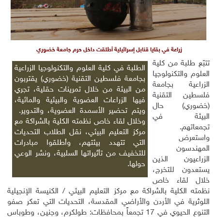
زراعة في بقايا قنابل إسرائيلية أطلقت داخل حرم جامعة خضوري
تتبّع طلبة من كلية
الطلبة في كلية العلوم والتكنولوجيا الزراعية
العلوم والتكنولوجيا
بجامعة فلسطين التقنية (خضوري) يقتربون
الزراعية بجامعة
من البيئة من خلال تمرينات حقلية، تجري
فلسطين التقنية
فيها الزراعات العضوية والبيئية والمائية،
(خضوري) حال
ويتم تحضير الأسمدة العضوية، والتدوير.
البيئة في
وخلال لقاء خاص نظمته الكلية بالشراكة مع
تجمعاتهم.
مركز التعليم البيئي، نقل الطلاب التحديات
واستعرض
التي تتهدد بيئتهم، وأطلقوا مبادرات
المهندسون
للتخفيف من تأثيراتها السلبية، ونشر الوعي
الزراعيون الذين
حولها.
يستعدون للتخرج،
خلال لقاء خاص
نظمته الكلية بالشراكة مع مركز التعليم البيئي / الكنيسة الإنجيلية
اللوثرية في الأردن والأراضي المقدسة، التحديات التي تعكر صفو
التنوع الحيوي في 17 تجمعاً بمحافظات: طولكرم، وجنين، وطوباس