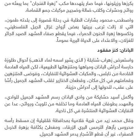
بكرزها وزيتونها، فيما صار يتهددها مكب "زهرة الفنجان" بما يبعثه من
روائح وحشرات وكلاب ضالة وضجيج مركبات جمع القمامة.
واصطحب محمود بشارات الطلبة في رحلة قصيرة إلى بلدته طمون،
التي لا زالت ترعى بريتها بعض أزواج غزال الجبل الفلسطيني،
وتكسوها زهرة الحنون الحمراء، فيما يقطع صفاء المشهد الصيد الجائر
للغزلان، والاعتداء على الحياة البرية عموماً.
الباذان: كنز مفقود
واستعرض زهراب شنابلة ( الذي يشير اسمه لماء الذهب) أحوال طلوزة
حارسة أحراش الباذان ومياهها ومتنزهاتها الطبيعية، لكن المياه العادمة
القادمة من نابلس، والمكبات العشوائية للنفايات، وفوضى المتنزهين
وقمامتهم في كل مكان، وقطعان الخنازير تقلب المشهد الجميل رأسًا
على عقب، لتحولها إلى أحراش حزينة.
وأكمل أسيد حشايكة من وادي الباذان رسم المشهد الجميل للوادي،
والمهدد بطوفان المياه العادمة وما تخلفه من تلويث وروائح، عدا عن
النفايات العشوائية المنتشرة في كل ناحية.
وقال محمد زيد من قرية فلامية بمحافظة قلقيلية إن مسقط رأسه
محروس بأزهار الترمس البري الزرقاء، ومغطىً بكثافة بزهرة الخردل
الصفراء، غير أن قطع الأشجار يدمر المشهد الجميل.