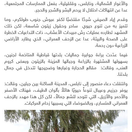
والأغوار الشمالية، ونابلس، وقلقيلية، بفعل الممارسات المجتمعية،
عدا عن انتهاكات احتلال لا يرحم البشر والشجر والحجر.
وقدم إياد الصيفي شرحًا مقتضبًا لكفر عبوش جنوب طولكرم، وما
تتميز به من تنوع حيوي ساحر وحقول زيتون شاسعة، لكن ذلك
المشهد تطارده عمليات رش مبيدات الأعشاب، ذات التداعيات الخطرة
على الصحة والبيئة، عدا عن الزحف العمراني، الذي يطارد الأراضي
الزراعية دون رحمة.
فيما عدّدت براءة جوابرة جماليات بلدتها قباطية المتاخمة لجنين،
بسهولها المشتهرة بالزراعة وجبالها المزينة بالزيتون وبعض كروم
العنب. وقالت: مقالع الحجارة وغبارها وضجيجها تتدخل في جمال
بلدتنا.
وانتقلت دعاء منصور إلى نابلس، المدينة الساكنة بين جبلين، وقالت:
يوفر جرزيم وعيبال تنوعاً حيويًا هائلاً بألوان الطيف، فهناك الأصفر
والأحمر والأزرق، التي تتوحد لتشع جمالاً، لكن كل هذا مهدد بالزحف
العمراني المتسارع، وبالضوضاء التي يسببها زحام المركبات.