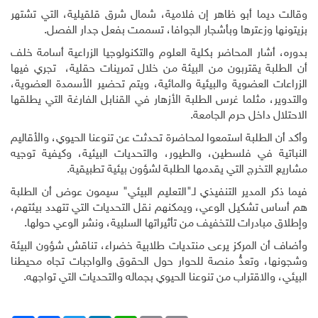
وقالت ديما أبو ظاهر إن فلامية، شمال شرق قلقيلية، التي تشتهر
بزيتونها وزعترها وبأشجار الجوافا، تسممت بفعل جدار الفصل.
بدوره، أشار المحاضر بكلية العلوم والتكنولوجيا الزراعية أسامة خلف
أن الطلبة يقتربون من البيئة من خلال تمرينات حقلية، تجري فيها
الزراعات العضوية والبيئية والمائية، ويتم تحضير الأسمدة العضوية،
والتدوير، مثلما غرس الطلبة الأزهار في القنابل الفارغة التي يطلقها
الاحتلال داخل حرم الجامعة.
وأكد أن الطلبة استمعوا لمحاضرة تحدثت عن تنوعنا الحيوي، والأقاليم
النباتية في فلسطين، والطيور، والتحديات البيئية، وكيفية توجيه
مشاريع التخرج التي يقدمها الطلبة لشؤون بيئية تطبيقية.
فيما ذكر المدير التنفيذي لـ"التعليم البيئي" سيمون عوض أن الطلبة
هم أساس تشكيل الوعي، ويمكنهم نقل التحديات التي تتهدد بيئتهم،
وإطلاق مبادرات للتخفيف من تأثيراتها السلبية، ونشر الوعي حولها.
وأضاف أن المركز يرعى منتديات طلابية خضراء، تناقش شؤون البيئة
وشجونها، وتعدُّ منصة للحوار حول الحقوق والواجبات تجاه محيطنا
البيئي، والاقتراب من تنوعنا الحيوي بجماله والتحديات التي تواجهه.