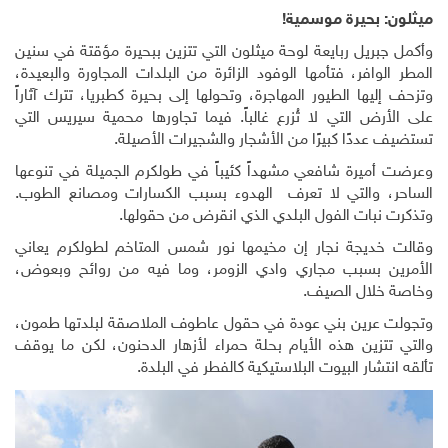
ميثلون: بحيرة موسمية!
وأكمل جبريل ربايعة لوحة ميثلون التي تتزين ببحيرة مؤقتة في سنين
المطر الوافر، فتأمها الوفود الزائرة من البلدات المجاورة والبعيدة،
وتزحف إليها الطيور المهاجرة، وتحولها إلى بحيرة كطبريا، تترك آثاراً
على الأرض التي لا تُزرع غالباً. فيما تجاورها محمية سيريس التي
تستضيف عددًا كبيرًا من الأشجار والشجيرات الأصيلة.
وعرضت أميرة شافعي مشهداً كئيباً في طولكرم الجميلة في تنوعها
الساحر، والتي لا تعرف الهدوء بسبب الكسارات ومصانع الطوب.
وتذكرت نبات الفول البلدي الذي انقرض من حقولها.
وقالت خديجة نجار إن مخيمها نور شمس المتاخم لطولكرم يعاني
الأمرين بسبب مجاري وادي الزومر، وما فيه من روائح وبعوض،
وخاصة خلال الصيف.
وتجولت عرين بني عودة في حقول عاطوف الملاصقة لبلدتها طمون،
والتي تتزين هذه الأيام بحلة حمراء لأزهار الدحنون، لكن ما يوقف
تألقه انتشار البيوت البلاستيكية كالفطر في البلدة.