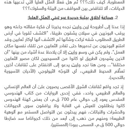
المعطوبة. كيف ذلك؟؟؟ ثم هل فعلاً المثل العليا التي تدعيها هذه
الديانات، ألا تتناقض بين المواقف من البيئة والسلوك؟؟؟
صياغة
أخلاق
بيئية جديدة عبر تبني المثل العليا:
إذا عدنا إلى أطروحة
لين وايت
نجده يخبرنا أن فكرة مقالته جاءته وهو
يرقب البوذيين في سيلان يشقون طريقا، "اكتشف ثقوبا في أرض
الطريق المطلوب شقه تركت وشأنها ثم اكتشف أنها أوكار ثعابين وقد
امتنع البوذيون عن تدميرها حتى تغادر الثعابين من تلقاء نفسها مكان
العمل". ولم يكن في وسع
وايت
إلا أن يلاحظ عدة أشياء من بينها "أن
الذين يشيدون الطريق لو كانوا من المسيحيين لكان مصير الثعابين
مختلفا"... ومن هنا نجد
وايت
يدعو إلى الانفتاح على ثقافات أخرى
تعظِّم المحيط الطبيعي، أي التوجّه الثيولوجي (الأديان الآسيوية
بالتحديد).
إذ تجد واقع ثقافات الشرق الأقصى يصرون علىَ أن العالم الإنساني
والعالم الطبيعي واحد، ففي إحدى الروايات من كتاب الهندوسي
المقدس يعود إلى حوالي عام 700 ق.م، أن بعض كهنة الهندوس
كانوا ينطلقون للعيش في الغابة ولا يرافقون سوى الحيوانات
والحشرات والنباتات، فهم يبحثون عن التواصل المستمر مع ألوهية
الطبيعة؛ ومنهم من ذهب إلى أبعد من ذلك كجواناما سد ضازطا
حوالي 500 ق.م، المسمى ببوذا (المستنير).