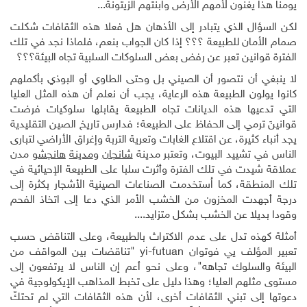
يومنا هذا يغنون لأمهم الأرض وابنتهم الزيتونة...
لكن السؤال الذي يتبادر إلى الأذهان هل فعلا هذه الثقافات شكلت
صمام الأمان للطبيعة ؟؟؟ إذا كان الجواب بنعم، فلماذا نجد في تلك
الفترة قوانين تعبر عن رفض بعض السلوكات السلبية تجاه البيئة؟؟؟
لا ينبغي أن نتصور أن الصيني بل وحتى الطاوي أو البوذي بأكملهم
كانوا يولون الطبيعة هذه الرعاية، يجب أن نعلم أن هذه المثل العليا
التي تدعيها هذه الديانات تجاه الطبيعة يقابلها سلوكيات فرضت
قوانينَ ترمي إلى الحفاظ على الطبيعة؛ فدارس تاريخ الصين التقليدية
يجد أنباء كثيرة، عن اقتلاع الغابات وتعرية التربة وإغراق الأراضي لتبارى
الناس في تشييد البيوت، وتعتبر مدينة
شانجان
و
مدينة
هانجشو
مدن
عملاقة شيدت في تلك الفترة وأثرت سلبا على الطبيعة الإحيائية في
تلك المنطقة، كما اُستخدمت الصناعات الصينية الأشجار بكثرة إلى
درجة أجهدت اﻟﻤﺨزون من الخشب الأمر الذي دعا إلى اتخاذ الفحم
وقودا بديلا عن الخشب بشكل متزايد....
أمثلة كهذه تدل على عدم الاكتراث بالطبيعة، وعلى التناقض حسب
تعبير المؤلف يي فوتوان
yi-futuan
"تناقضات بين المواقف من
البيئة والسلوك تجاهه"، وعلى نحو أعم إن الناس لا يرتفعون إلى
مستوى مثلهم العليا؛ وهذا دليل على تخبط المذاهب الإيكولوجية في
دعوتها إلى تبني الثقافات أخرى، لأن هذه الثقافات التي لم تحتكّ