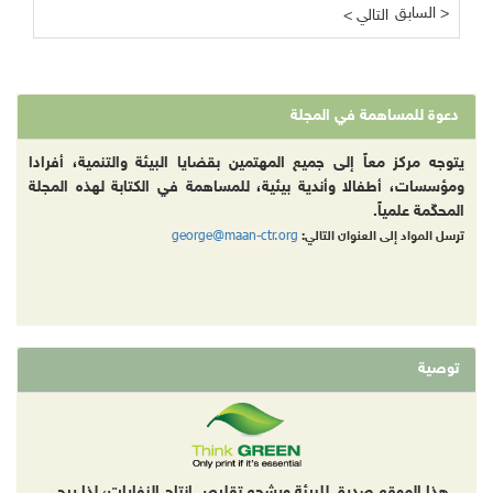
السابق >
< التالي
دعوة للمساهمة في المجلة
يتوجه مركز معاً إلى جميع المهتمين بقضايا البيئة والتنمية، أفرادا
ومؤسسات، أطفالا وأندية بيئية، للمساهمة في الكتابة لهذه المجلة
المحكّمة علمياً.
george@maan-ctr.org
ترسل المواد إلى العنوان التالي:
توصية
هذا الموقع صديق للبيئة ويشجع تقليص إنتاج النفايات، لذا يرجى