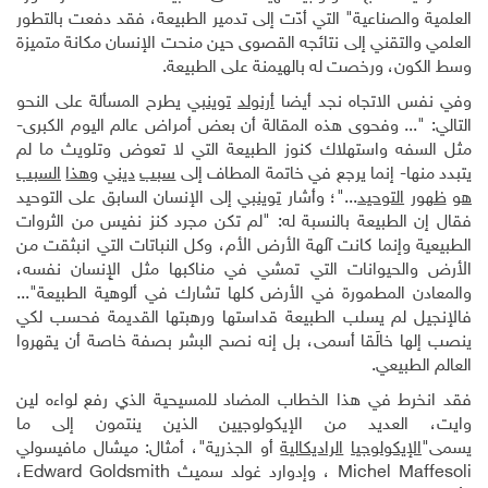
العلمية والصناعية" التي أدّت إلى تدمير الطبيعة، فقد دفعت بالتطور
العلمي والتقني إلى نتائجه القصوى حين منحت الإنسان مكانة متميزة
وسط الكون، ورخصت له بالهيمنة على الطبيعة.
وفي نفس الاتجاه نجد أيضا
أرنولد
توينبي
يطرح المسألة على النحو
التالي
:
"... وفحوى هذه المقالة أن بعض أمراض عالم اليوم الكبرى
-
مثل السفه واستهلاك كنوز الطبيعة التي لا تعوض وتلويث ما لم
يتبدد منها
-
إنما يرجع في خاتمة المطاف إلى
سبب
ديني
وهذا
السبب
هو
ظهور
التوحيد
..."؛ وأشار
توينبي
إلى الإنسان السابق على التوحيد
فقال إن الطبيعة بالنسبة له
:
"لم تكن مجرد كنز نفيس من الثروات
الطبيعية وإنما كانت آلهة الأرض الأم، وكل النباتات التي انبثقت من
الأرض والحيوانات التي تمشي في مناكبها مثل الإِنسان نفسه،
والمعادن المطمورة في الأرض كلها تشارك في ألوهية الطبيعة"...
فالإنجيل لم يسلب الطبيعة قداستها ورهبتها القديمة فحسب لكي
ينصب إلها خالَقا أسمى، بل إنه نصح البشر بصفة خاصة أن يقهروا
العالم الطبيعي.
فقد انخرط في هذا الخطاب المضاد للمسيحية الذي رفع لواءه لين
وايت، العديد من الإيكولوجيين الذين ينتمون إلى ما
يسمى"
الإيكولوجيا
الراديكالية
أو الجذرية"، أمثال: ميشال مافيسولي
Michel Maffesoli
، وإدوارد غولد سميث
Edward Goldsmith
،