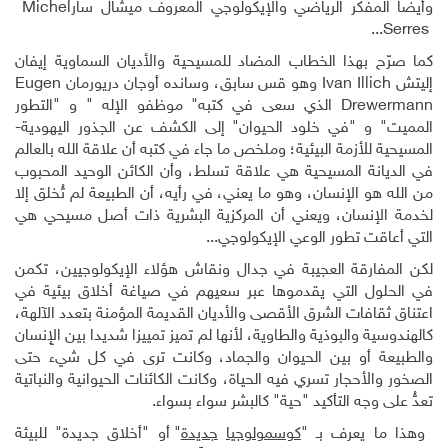
وأيضا المفكر الرياضي والإيكولوجي المعروف ميشال سار
Michel
...
Serres
كما صرّح بهذا الخطاب المضاد للمسيحية والأديان السماوية إيفان
إليتش
Ivan Illich
وهو قس سابق، وسانده أوجان دريورمان
Eugen
Drewermann
الذي سعى في كتبه" موظفو الإله " و "التطور
المميت" و "في خلود الحيوان" إلى الكشف عن الجذور اليهودية
-
المسيحية للأزمة البيئية؛ وملخص ما جاء في كتبه أن علاقة الله بالعالم
في الديانة المسيحية هي علاقة تسلط، وأن الكائن الوحيد المحبوب
من الله هو الإنسان، وهو ما يعني، في رأيه، أن الطبيعة لم تُخلق إلا
لخدمة الإنسان، ويعني أن المركزية البشرية ذات أصل مسيحي هي
التي أعاقت تطور الوعي الإيكولوجي...
لكن المفارقة العجيبة في جدال ونقاش هؤلاء الإيكولوجيين، تكمن
في الحلول التي يقدموها عبر سعيهم في صياغة أخلاق بيئية في
اعتناق ثقافات الشرق الأقصى والأديان القديمة المؤمنة بتعدد الآلهة،
كالهندوسية والبوذية والطاوية، لأنها لم تميز تمييزا شديدا بين الإِنسان
والطبيعة أو بين الحيوان والجماد، وكانت ترى في كل شيء حتى
الصخور والأحجار تسري فيه الحياة، وكانت الكائنات الحيوانية والنباتية
تعدُّ على وجه التأكيد "حية" كالبشر سواء بسواء.
وهذا ما يعرف بـ "
كوسمولوجيا
جديدة
" أو "أخلاق جديدة" للبيئة