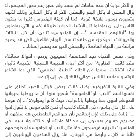
والأكثر غرابة أن هذه ثقافات لم تفقد ولم تتغير رغم تطور المجتمع، لا
يزال البعض لا يأكل البقر والبعض الآخر لا يأكل الخنازير وذلك لأنهم
يشعرون بوجود علاقة قوية، كما أن كهنة الهندوس كثيرا ما يحثون
الناس على أن يعاملوا كل الأشياء الحية بالطريقة نفسها التي يعاملون
بها "أبقارهم المقدسة "... إن الهندوسية تنادي بأن كل النباتات
والحيوانات الحية جزء من حلقة تناسخ الأرواح فالثعبان الخير قد يصبح
فراشة في الحياة القادمة، والجحش الخير قد يصبح إنسانا
.
...
وفي نفس الاتجاه نجد الفلاسفة الصينيين يرددون أقوالا مماثلة،
فقد كانت "الطاوية" من أكثر أديان الطبيعة الصينية القديمة تأثيرا،
فقد اشتقت اسمها من الطاو "الطريق الطبيعي" الذي دعا الشاعر
لاوتسو
Laotzu
الناس حوالي 600 ق
.
م
.
إلى إتباعه.
وفي القارة الإفريقية أيضا، كانت بعض قبائل الصيد تطلق على
نفسها اسم "الدب" أو"الجاموسة" شعورا منها بأن ما يربطها بحيوانها
الطوطم أقوى مما يربطها بالأغراب، حيث كانوا يقولون:"... إن قومنا
على كل حال ينامون في الشتاء كالدب أو نحن كالجاموس لا نقول لغوا
..." زيادة على ذلك فإِن إيمانهم بأن حيوانهم الطوطمي هو سلفهم أو
عصبهم جعلهم يعمدون إلى محاكاة عاداته أو حركاته ولا سيما في
المناسبات الدينية فيصبحون حقا مثل الدب أو الجاموسة أو طوطمهم
كائنا ما كان... وأيضا في اليونان، فلا يزال الفلاحون اليونانيون إلى