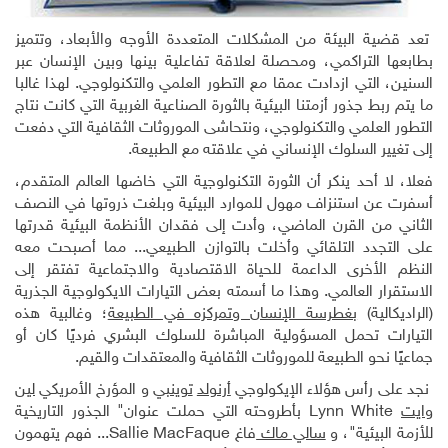
تعد قضية البيئة من المشكلات المتعددة الأوجه والأبعاد، وتتميز
بطابعها التراكمي، ومحصلة لعلاقة تفاعلية بينها وبين الإنسان عبر
السنين، التي ازدادت عمقا مع التطور العلمي والتكنولوجي. لهذا غالبا
ما يتم ربط جذور أزمتنا البيئية بالثورة الصناعية الغربية التي كانت نتاج
التطور العلمي والتكنولوجي، ونتحاشى الموروثات الثقافية التي دفعت
إلى تغيير السلوك الإنساني في علاقته مع الطبيعة.
فعلا، لا أحد ينكر أن الثورة التكنولوجية التي خاضها العالم المتقدم،
أسفرت عن استنزاف مهول للموارد البيئية وبلغت ذروتها في النصف
الثاني من القرن الماضي، وأدت إلى فقدان الأنظمة البيئية قدرتها
على التجدد التلقائي وأخلت بالتوازن الطبيعي... مما أصبحت معه
النظم الأخرى الداعمة للحياة الاقتصادية والاجتماعية تفتقر إلى
الاستقرار العالمي. وهذا ما أسمته بعض التيارات الايكولوجية الجذرية
(الراديكالية)
بغطرسة الإنسان وتمركزه في الطبيعة
؛ وغالبية هذه
التيارات تحمل المسؤولية المباشرة للسلوك البشري فرديًا كان أو
جماعيًا نحو الطبيعة للموروثات الثقافية والمعتقدات والقيم.
نجد على رأس هؤلاء الإيكولوجي
أرنولد
توينبي
و المؤرخ الأمريكي
لين
وايت
Lynn White
بأطروحته التي حملت عنوان" الجذور التاريخية
للأزمة البيئية"، و
سالي ماك
فاغ
Sallie MacFaque
... فهم يتهمون