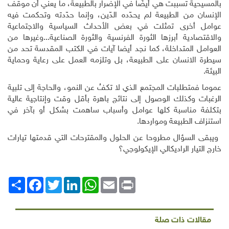
بالمسيحية تسببت هي أيضًا في الإضرار بالطبيعة، ما يعني أن موقف
الإنسان من الطبيعة لم يحدّده الدّين، وإنما حدّدته وتحكمت فيه
عوامل أخرى تمثلت في بعض الأحداث السياسية والاجتماعية
والاقتصادية أبرزها الثورة الفرنسية والثورة الصناعية...وغيرها من
العوامل المتداخلة، كما نجد أيضا آيات في الكتب المقدسة تحد من
سيطرة الانسان على الطبيعة، بل وتلزمه العمل على رعاية وحماية
البيئة.
عموما فمتطلبات المجتمع الذي لا تكفُ عن النمو، والحاجة إلى تلبية
الرغبات وكذلك الوصول إلى نتائج باهرة بأقل وقت وإنتاجية عالية
بتكلفة مناسبة كلها عوامل وأسباب ساهمت بشكل أو بآخر في
استنزاف الطبيعة ومواردها.
ويبقى السؤال مطروحا عن الحلول والمقترحات التي قدمتها تيارات
خارج التيار الراديكالي الإيكولوجي؟
Print
Email
WhatsApp
LinkedIn
Twitter
انشر
Facebook
مقالات ذات صلة