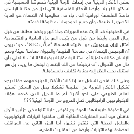
بعض الأفكار الدينية في إحداث الأزمة البيئية خصوصًا المسيحية في
نسختها الغربية، وأيضا الأفكار الفلسفية التي تعزز من مكانة الإنسان
خاصة الفلسفة الرواقية التي جاء في تعاليمها أن الإنسان هو الغاية
القصوى للطبيعة، وأن جميع الموجودات مخلوقة لخدمته...
في الحقيقية قد أثارت هذه المبررات جدلا كبير ورفضا مطلقا من قبل
رجال الدين وأيضا من قبل من يتبنى العوامل المادية والاقتصادية
أمثال
إتيان
فيرميرش
عبر نظريته المسماة "مركَّب
STC
"، حيث يرون
أن الترخيص للإنسان في معاملة الطبيعة والحيوان معاملة سيئة ومنح
الإنسان مكانة متميّزة أو استثنائية مقارنة ببقية الكائنات، لا تعني بأي
حال من الأحوال، أنه ترخيصًا من الله للإنسان ليفعل ما يريد، بل هو
استثناء يجب النظر إليه بمثابة تكليف بالمسؤولية.
وعلى ذلك فنحن نتساءل عما إذا كانت الأفكار الدينية مهمة حقا لدرجة
تشكيل الأفكار الغربية عن الطبيعة تشكيلا جعل من الممكن تسخير
العالم الطبيعي على نحو أكبر؟ ثم ما البديل الذي قدمه هؤلاء
الايكولوجيين الراديكاليين كحلٍ للخروج من الأزمة البيئية؟؟؟
في الحقيقة طبيعة هذا الموضوع تفرض علينا تناوله في جزأين: الأول
نناقش فيه أهم المقاربات المثالية التي ساقتها التيارات الإيكولوجية
والحلول البديلة التي تقترح تبنيها، أما الجزء الثاني عن المواقف
المضادة لهذه التيارات وأيضا عن المقاربات المادية.