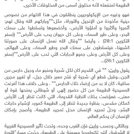
الطبيعة لمنفعته لأنه مخلوق أسمى من المخلوقات الأخرى.
فهو وغيره من الإيكولوجيين ينطلقون في هذا الاتهام من نصوص
دينية مأخوذة من الإنجيل والتوراة، مثل:{{وباركهم الله وقال لهم:
أثمروا وأكثروا و أملؤوا الأرض، وأخضعوها وتسلطوا على سمك
البحر، وعلى طير السماء، وعلى كل حيوان يدب على الأرض}} (
)
سفر
التكوين 28:1) ، وأيضا {{وقال الله نعمل الإنسان على صورتنا
كشبهنا، فيتسلطون على سمك البحر وطير السماء، وعلى البهائم،
وعلى كل الأرض وعلى جميع الدبابات التي تدب على الأرض}}(سفر
التكوين 26:1)...
يقول
وايت
: {{ في القديم كان لكل شجرة ومنبع ماء وجبل حارس من
الجن
...
وقبل قطع أي شجرة أو فتح معبر خلال جبل، أو تغيير مجرى
ساقية، كان لا بد من إرضاء ذلك الحارس}} . وعلى خلاف هذا أفرغت
المسيحية الطبيعة من كل حضور إلهي أو شيطاني يمنحها قوة أو
معنى، فعوّضت بذلك النظرة القديمة، التي كانت تنظر إلى الأرض
كمكان مقدس، بنظرة جديدة تنظر إلى الطبيعة كمورد لإشباع حاجات
البشر، وحلّ تمجيد الإنسان محل تمجيد الطبيعة، وأصبح بإمكان
الإنسان أن يحكم العالم.
وبالتالي وحسب
وايت
فإن الغرب وحده، وتحت تأثير المسيحية الغربية
لا الشرقية، أنتج تكنولوجيا مهيمنة على الطبيعة، حدّدت مسار"الثورة