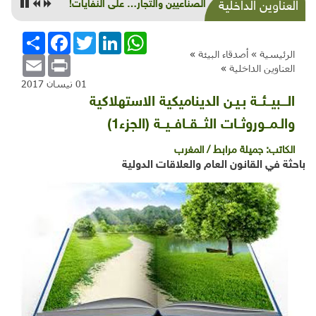
صراع الصناعيين والتجار… على النفايات!
العناوين الداخلية
WhatsApp
LinkedIn
Twitter
Facebook
انشر
الرئيسية »
أصدقاء البيئة
»
Email
Print
العناوين الداخلية
»
01 نيسان 2017
الـــبيــئــة بـيـن الديناميكية الاستهلاكية
والـمــوروثــات الثـــقــافــيــة (الجزء1)
الكاتب:
جميلة مرابط / المغرب
باحثة في القانون العام والعلاقات الدولية