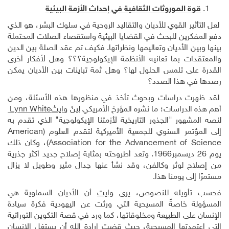
قوة الموروثات الثقافية في إحداث الأزمة البيئية
لعل التأثير القوي للأديان والتقاليد الروحية في سلوك البشر، هو الذي
دفع المفكرين للبحث في القضايا البيئية واستقصاء الصلات المحتملة
بينها وبين الأديان وتعاليمها ونظراتها. فكيف تم عقد الصلة بين الدين
والمعتقدات بما تعانيه الأنظمة الإيكولوجية؟؟؟ وهل لأفكار أخرى
القدرة على تلمس الحلول لها؟ وهل ثمة تباينات بين الأديان يمكن
رصدها في هذا الصدد؟
لقد ظهرت دراسات وبحوث تأخذ في منظورها هذه الأسئلة، ومن
أهم هذه الدراسات؛ ما نشره المؤرخ الأمريكي
لينْ
وايتْ
Lynn White
لنصه المشهور "الجذور التاريخية لأزمتنا الإيكولوجية" الذي تقدم به
إلى المؤتمر السنوي للجمعية الأميركية لتقدم العلوم (
American
Association for the Advancement of Science
)، وكان ذلك
يوم
26
ديسمبر1966. وتعد أطروحته بمثابة إصلاح جديد أكثر جذرية
من إصلاح لوثر وكالفن، وقد نشأ عنها جدال مثير وطويل لا يزال
مستمرًا إلى يومنا هذا.
فحسب تأويله للنصوص، يرى
وايت
أن الأديان السماوية هي
المسؤولة خاصةً المسيحية التي ورثت عن اليهودية فكرة سيادة
الإنسان على الطبيعة ومخلوقاتها، كما ورد في قصة التكوين التوراتية
التي اعتمدتها المسيحية، حيث قضت إرادة الله أن يستغل الإنسان