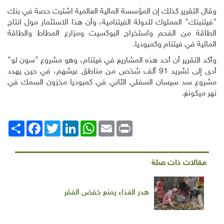
وقال التقرير كذلك إن المؤسسة المالية العالمية اشترت حصة في بنك
"فيتنبنك" المملوك للدولة الفيتنامية، وأن هذا الاستثمار مول انتاج
الطاقة من الفحم واستخراج البوكسيت ومزارع المطاط والطاقة
المائية في فيتنام وكمبوديا
.
وأكد التقرير أن أحد هذه المشاريع في فيتنام، وهو مشروع "سون لو"
أدى إلى تشريد 91 ألف شخص من مناطق عيشهم، في حين يهدد
مشروع سد سيسان السفلي الثاني في كمبوديا مخزون السمك في
نهر ميكونغ
.
Print
Email
WhatsApp
LinkedIn
Twitter
انشر
Facebook
مقالات ذات صلة
هدر الغذاء يمنع خفض الفقر