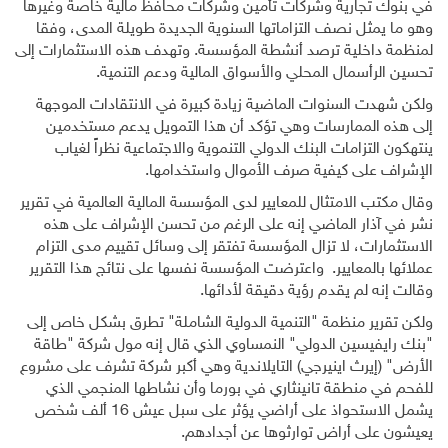
في بنوك تجارية وشركات تأمين وشركات محافظ مالية خاصة وغيرها
وهو ما يمثل نصف التزاماتها السنوية الجديدة طويلة المدى، وفقا
لمنظمة داخلية ترصد أنشطة المؤسسة. وتهدف هذه الاستثمارات إلى
تحسين الرأسمال المحلي والأسواق المالية ودعم التنمية
.
ولكن شهدت السنوات الماضية زيادة كبيرة في الانتقادات الموجهة
إلى هذه الممارسات وهي تؤكد أن هذا التمويل يدعم مستخدمين
ينتهكون التزامات البنك الدولي التنموية والاجتماعية نظراً لغياب
الإشراف على كيفية صرف الأموال واستخدامها
.
وقال مكتب الامتثال للمعايير لدى المؤسسة المالية العالمية في تقرير
نشر في آذار الماضي إنه على الرغم من تحسن الإشراف على هذه
الاستثمارات، لا تزال المؤسسة تفتقر إلى وسائل تقييم مدى التزام
عملائها بالمعايير. واعترضت المؤسسة نفسها على نتائج هذا التقرير
وقالت إنه لم يقدم رؤية دقيقة لأدائها
.
ولكن تقرير منظمة "التنمية الدولية الشاملة" تطرق بشكل خاص إلى
"بنك رايفيسين الدولي" النمساوي الذي قال إنه مول شركة "طاقة
الأرض" (إيرث اينيرجي) التايلاندية وهي أكبر شركة تشرف على مشروع
للفحم في منطقة تانينثاري في بورما وأن نشاطها المنجمي الذي
يشمل الاستحواذ على أراضي يؤثر على سبل عيش 16 ألف شخص
يعيشون على أراض توارثوها عن أجدادهم
.