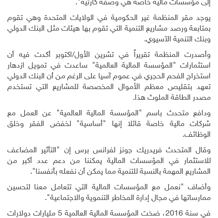
إلى مؤسسات مالية خاصة هي وصفة كارثية".
يوجد مقر المنظمة غير الحكومية في الولايات المتحدة وهي تقوم
بمتابعة ورصد مشاريع التنمية التي تقوم بها هيئات مثل البنك الدولي
وبنك التنمية الآسيوي
.
وأصدرت المنظمة تقريراً في تشرين الأول/اكتوبر أكدت فيه أن
استثمارات "المؤسسة المالية العالمية" ساعدت في تمويل ازدهار
استخراج الفحم الحجري في عموم آسيا على الرغم من أن البنك الدولي
تعهد بتقليص معظم الأموال المخصصة للمشاريع التي تستخدم
مصدر الطاقة الملوث هذا
.
ودافع متحدث باسم "المؤسسة المالية العالمية" عن العمل مع
شركات مالية خاصة قائلا إنها "أساسية" لخفض الفقر وخلق
الوظائف
.
وقال المتحدث فريدريك جونز لفرانس برس إن "التأثير المضاعف
للاستثمار في المؤسسات المالية يمكننا من دعم عدد أكبر من
المشاريع المهمة بالنسبة للتنمية مما يمكن أن نفعله بأنفسنا".
وأضاف "نعمل مع المؤسسات المالية التي تتعامل معنا لتحسين
ممارساتها في مجال إدارة المخاطر التنموية والاجتماعية".
في سنة 2016، ضخت المؤسسة المالية العالمية 5 مليارات دولارات