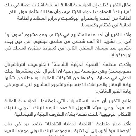
وقال التقرير كذلك إن المؤسسة المالية العالمية اشترت حصة في بنك
"فيتنبنك" المملوك للدولة الفيتنامية، وأن هذا الاستثمار مول انتاج
الطاقة من الفحم واستخراج البوكسيت ومزارع المطاط والطاقة
المائية في فيتنام وكمبوديا
.
وأكد التقرير أن أحد هذه المشاريع في فيتنام، وهو مشروع "سون لو"
أدى إلى تشريد 91 ألف شخص من مناطق عيشهم، في حين يهدد
مشروع سد سيسان السفلي الثاني في كمبوديا مخزون السمك في
نهر ميكونغ
.
وأكدت منظمة "التنمية الدولية الشاملة" (انكلوسيف انترناشونال
دفلومبمنت) وهي مؤسسة غير ربحية ان الأموال التي يستثمرها البنك
الدولي في مصارف وغيرها من الشركات المالية الوسيطة من شأنها
زيادة الإفقار والصراعات الاجتماعية وتشجيع المشاريع التي تسهم في
زيادة التغير المناخي
.
وتابع التقرير أن هذه الاستثمارات التي توظفها "المؤسسة المالية
العالمية" وهي هيئة التمويل الخاصة التابعة للبنك الدولي تنتهك
الأحكام التوجيهية للبنك نفسه بشأن الظروف البيئية والاجتماعية
.
وأكد مدير منظمة "التنمية الدولية الشاملة" ديفيد برد في بيان
"توصلنا مرة أخرى إلى أن تكليف مجموعة البنك الدولي مهمة التنمية