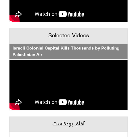
Selected Videos
Israeli Colonial Capital Kills Thousands by Polluting
Palestinian Air
آفاق بودكاست