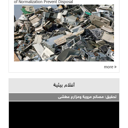
of Normalization Prevent Disposal
more
أفلام بيئية
تحقيق: مصانع مروية ومزارع عطشى