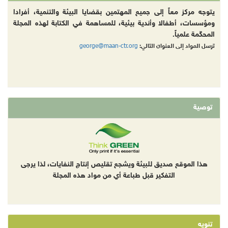
يتوجه مركز معاً إلى جميع المهتمين بقضايا البيئة والتنمية، أفرادا
ومؤسسات، أطفالا وأندية بيئية، للمساهمة في الكتابة لهذه المجلة
المحكّمة علمياً.
george@maan-ctr.org
ترسل المواد إلى العنوان التالي:
توصية
هذا الموقع صديق للبيئة ويشجع تقليص إنتاج النفايات، لذا يرجى
التفكير قبل طباعة أي من مواد هذه المجلة
تنويه