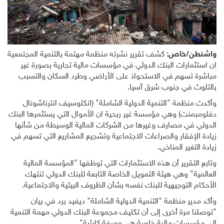
واشنطن/خاص:
كشف تقرير نشرته منظمة مهتمة بالتنمية المجتمعية
ان استثمارات البنك الدولي في مؤسسات مالية تجارية بصورة غير
مباشرة تسهم في الاستحواذ على الأراضي وطرد السكان والتسبب
بالتلوث في جنوب شرق آسيا
.
وأكدت منظمة "التنمية الدولية الشاملة" (انكلوسيف انترناشونال
دفلومبمنت) وهي مؤسسة غير ربحية ان الأموال التي يستثمرها البنك
الدولي في مصارف وغيرها من الشركات المالية الوسيطة من شأنها
زيادة الإفقار والصراعات الاجتماعية وتشجيع المشاريع التي تسهم في
زيادة التغير المناخي
.
وتابع التقرير أن هذه الاستثمارات التي توظفها "المؤسسة المالية
العالمية" وهي هيئة التمويل الخاصة التابعة للبنك الدولي تنتهك
الأحكام التوجيهية للبنك نفسه بشأن الظروف البيئية والاجتماعية
.
وأكد مدير منظمة "التنمية الدولية الشاملة" ديفيد برد في بيان
"توصلنا مرة أخرى إلى أن تكليف مجموعة البنك الدولي مهمة التنمية
إلى مؤسسات مالية خاصة هي وصفة كارثية".