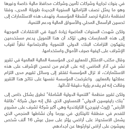
في بنوك تجارية وشركات تأمين وشركات محافظ مالية خاصة وغيرها
وهو ما يمثل نصف التزاماتها السنوية الجديدة طويلة المدى، وفقا
لمنظمة داخلية ترصد أنشطة المؤسسة. وتهدف هذه الاستثمارات إلى
تحسين الرأسمال المحلي والأسواق المالية ودعم التنمية
.
ولكن شهدت السنوات الماضية زيادة كبيرة في الانتقادات الموجهة
إلى هذه الممارسات وهي تؤكد أن هذا التمويل يدعم مستخدمين
ينتهكون التزامات البنك الدولي التنموية والاجتماعية نظراً لغياب
الإشراف على كيفية صرف الأموال واستخدامها
.
وقال مكتب الامتثال للمعايير لدى المؤسسة المالية العالمية في تقرير
نشر في آذار الماضي إنه على الرغم من تحسن الإشراف على هذه
الاستثمارات، لا تزال المؤسسة تفتقر إلى وسائل تقييم مدى التزام
عملائها بالمعايير. واعترضت المؤسسة نفسها على نتائج هذا التقرير
وقالت إنه لم يقدم رؤية دقيقة لأدائها
.
ولكن تقرير منظمة "التنمية الدولية الشاملة" تطرق بشكل خاص إلى
"بنك رايفيسين الدولي" النمساوي الذي قال إنه مول شركة "طاقة
الأرض" (إيرث اينيرجي) التايلاندية وهي أكبر شركة تشرف على مشروع
للفحم في منطقة تانينثاري في بورما وأن نشاطها المنجمي الذي
يشمل الاستحواذ على أراضي يؤثر على سبل عيش 16 ألف شخص
يعيشون على أراض توارثوها عن أجدادهم
.