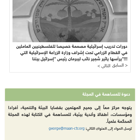
دورات تدريب إسرائيلية مصممة خصيصا للفلسطينيين العاملين
في القطاع الزراعي تحت إشراف وزارة الزراعة الإسرائيلية التي
يرأسها يائير شَمِير نائب ليبرمان رئيس "إسرائيل بيتنا"!!!
السابق >
< التالي
دعوة للمساهمة في المجلة
يتوجه مركز معاً إلى جميع المهتمين بقضايا البيئة والتنمية، أفرادا
ومؤسسات، أطفالا وأندية بيئية، للمساهمة في الكتابة لهذه المجلة
المحكّمة علمياً.
george@maan-ctr.org
ترسل المواد إلى العنوان التالي: