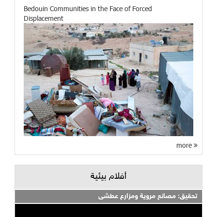
Bedouin Communities in the Face of Forced
Displacement
more
أفلام بيئية
تحقيق: مصانع مروية ومزارع عطشى