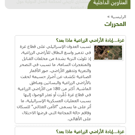
شذرات بيئية وتنموية...بنية تحتية وحلويات قبيحة
العناوين الداخلية
وحاكورة ونوبل وزيتون و"سيباط"
الرئيسية »
المحررات
غزة...إبادة الأراضي الزراعية ماذا بعد؟
تسبب العدوان الإسرائيلي على قطاع غزة
في تدمير واسع النطاق للأراضي الزراعية،
إذ تلوثت التربة بشدة من مخلفات القنابل
والمتفجرات السامة، ما تسبب في التصحر
والتعرية وتدهور الأراضي. صور الأقمار
الصناعية تكشف عن أضرار جسيمة لحقت
بالأراضي الزراعية والبساتين ومناطق
الماشية. أكثر من 80٪ من الأراضي الزراعية
في قطاع غزة دُمِّرت أو تعذر الوصول إليها
بسبب العمليات العسكرية الإسرائيلية، ما
أثر على ما يسمى "الأمن الغذائي" للسكان
وفاقم حالة المجاعة التي فرضها الاحتلال
على الأهالي.
غزة...إبادة الأراضي الزراعية ماذا بعد؟