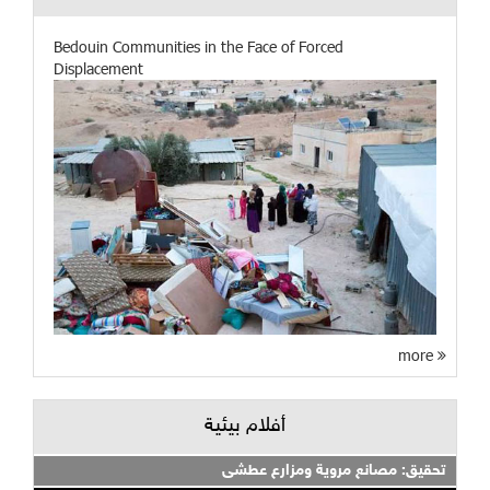
Bedouin Communities in the Face of Forced
Displacement
more
أفلام بيئية
تحقيق: مصانع مروية ومزارع عطشى