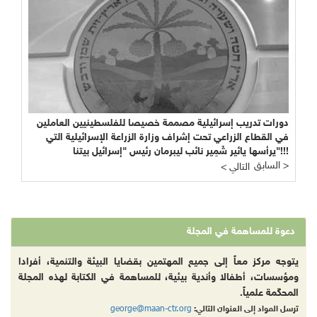
دورات تدريب إسرائيلية مصممة خصيصا للفلسطينيين العاملين
في القطاع الزراعي تحت إشراف وزارة الزراعة الإسرائيلية التي
يرأسها يائير شَمِير نائب ليبرمان رئيس "إسرائيل بيتنا"!!!
السابق >
< التالي
دعوة للمساهمة في المجلة
يتوجه مركز معاً إلى جميع المهتمين بقضايا البيئة والتنمية، أفرادا
ومؤسسات، أطفالا وأندية بيئية، للمساهمة في الكتابة لهذه المجلة
المحكّمة علمياً.
george@maan-ctr.org
ترسل المواد إلى العنوان التالي: