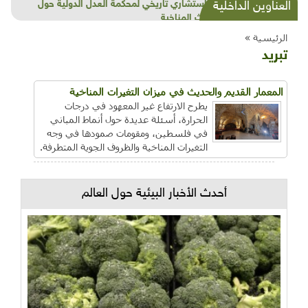
شذرات بيئية وتنموية...بنية تحتية وحلويات قبيحة
العناوين الداخلية
وحاكورة ونوبل وزيتون و"سيباط"
الرئيسية »
تبريد
المعمار القديم والحديث في ميزان التغيرات المناخية
يطرح الارتفاع غير المعهود في درجات
الحرارة، أسئلة عديدة حول أنماط المباني
في فلسطين، ومقومات صمودها في وجه
التغيرات المناخية والظروف الجوية المتطرفة.
أحدث الأخبار البيئية حول العالم